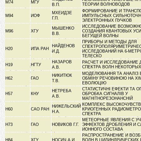
М74
МГУ
ТЕОРИИ ВОЛНОВОДОВ
В.П.
ФОРМИРОВАНИЕ И ТРАНСП
МХЕИДЗЕ
М94
ИОФ
ИМПУЛЬСНЫХ СИЛЬНОТОЧ
Г.П.
ЭЛЕКТРОННЫХ ПУЧКОВ
ИССЛЕДОВАНИЕ ВОЗМОЖН
МЫШЕНКО
М96
ХГУ
СОЗДАНИЯ КВАНТОВЫХ УС
В.В.
БЕГУЩЕЙ ВОЛНЫ
ПРИБОРЫ И МЕТОДЫ ДЛЯ
НАЙДЕНОВ
СПЕКТРОПОЛЯРИМЕТРИЧЕ
Н20
ИПА РАН
И.Д.
ИССЛЕДОВАНИЙ НА 6-МЕТ
ТЕЛЕСКО
НАЗАРОВ
РАСЧЕТ И ИССЛЕДОВАНИЕ 
Н19
НГТУ
СПЕКТРА ВОЛН НЕКОТОРЫ
А.В.
МОДЕЛЮВАННЯ ТА АНАЛІЗ 
НИКИТЮК
Н62
ГАО
ОБМІНУ РЕЧОВИНОЮ НА ХІ
Т.В.
ЕВОЛЮЦІЮ
СТАТИСТИЧНІ ЕФЕКТИ ТА 
НЕТРЕБА
Н57
КНУ
ОБРОБКА СИГНАЛІВ У
А.В.
МАГНІТНОРЕЗОНАНСНІЙ
КОМПЛЕКС ВЫСОКОЧУВСТ
НИЖЕЛЬСКИЙ
Н60
САО РАН
КРИОГЕННЫХ РАДИОМЕТРО
Н.А.
СПЕКТРА
МЕТЕОРНЫЕ ЯВЛЕНИЯ С У
Н73
ГАО
НОВИКОВ Г.Г.
ЭФФЕКТОВ ДРОБЛЕНИЯ И 
ИОННОГО СОСТАВА
РАСПРОСТРАНЕНИЕ И ВОЗ
Н84
ХГУ
НОСИЧ А.И.
ВОЛН В ЦИЛИНДРИЧЕСКИХ