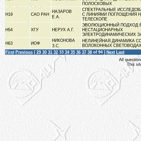
ПОЛОСКОВЫХ
СПЕКТРАЛЬНЫЕ ИССЛЕДОВ
НАЗАРОВ
Н19
САО РАН
С ЛИНИЯМИ ПОГЛОЩЕНИЯ Н
Е.А.
ТЕЛЕСКОПЕ
ЭВОЛЮЦИОННЫЙ ПОДХОД 
Н54
ХГУ
НЕРУХ А.Г.
НЕСТАЦИОНАРНЫХ
ЭЛЕКТРОДИНАМИЧЕСКИХ З
НИКОНОВА
НЕЛИНЕЙНАЯ ДИНАМИКА С
Н63
ИОФ
ВОЛОКОННЫХ СВЕТОВОДА
З.С.
First
Previous
[
29
30
31
32
33
34
35
36
37
38
of 94 ]
Next
Last
All question
This si