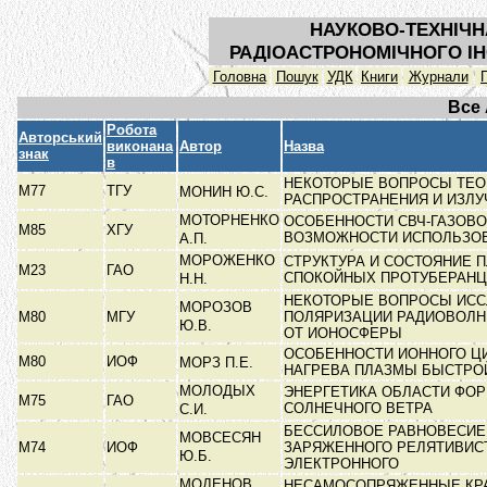
НАУКОВО-ТЕХНІЧН
РАДІОАСТРОНОМІЧНОГО ІН
Головна
Пошук
УДК
Книги
Журнали
Все
Робота
Авторський
виконана
Автор
Назва
знак
в
НЕКОТОРЫЕ ВОПРОСЫ ТЕО
М77
ТГУ
МОНИН Ю.С.
РАСПРОСТРАНЕНИЯ И ИЗЛ
МОТОРНЕНКО
ОСОБЕННОСТИ СВЧ-ГАЗОВО
М85
ХГУ
ВОЗМОЖНОСТИ ИСПОЛЬЗО
А.П.
МОРОЖЕНКО
СТРУКТУРА И СОСТОЯНИЕ 
М23
ГАО
СПОКОЙНЫХ ПРОТУБЕРАН
Н.Н.
НЕКОТОРЫЕ ВОПРОСЫ ИС
МОРОЗОВ
М80
МГУ
ПОЛЯРИЗАЦИИ РАДИОВОЛ
Ю.В.
ОТ ИОНОСФЕРЫ
ОСОБЕННОСТИ ИОННОГО Ц
М80
ИОФ
МОРЗ П.Е.
НАГРЕВА ПЛАЗМЫ БЫСТР
МОЛОДЫХ
ЭНЕРГЕТИКА ОБЛАСТИ ФО
М75
ГАО
СОЛНЕЧНОГО ВЕТРА
С.И.
БЕССИЛОВОЕ РАВНОВЕСИЕ
МОВСЕСЯН
М74
ИОФ
ЗАРЯЖЕННОГО РЕЛЯТИВИС
Ю.Б.
ЭЛЕКТРОННОГО
МОДЕНОВ
НЕСАМОСОПРЯЖЕННЫЕ КР