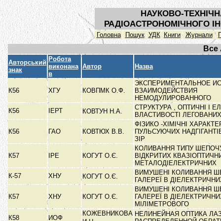
НАУКОВО-ТЕХНІЧН
РАДІОАСТРОНОМІЧНОГО ІН
Головна
Пошук
УДК
Книги
Журнали
Все
Робота
Авторський
виконана
Автор
Назва
знак
в
ЭКСПЕРИМЕНТАЛЬНОЕ И
К56
ХГУ
КОВПМК О.Ф.
ВЗАИМОДЕЙСТВИЯ
НЕМОДУЛИРОВАННОГО
СТРУКТУРА , ОПТИЧНІ І Е
К56
ІЕРТ
КОВТУН Н.А.
ВЛАСТИВОСТІ ЛЕГОВАНИХ
ФІЗИКО -ХІМІЧНІ ХАРАКТ
К56
ГАО
КОВТЮХ В.В.
ПУЛЬСУЮЧИХ НАДГІГАНТІВ
ЗІР
КОЛИВАННЯ ТИПУ ШЕПОЧУ
К57
ІРЕ
КОГУТ О.Є.
ВІДКРИТИХ КВАЗІОПТИЧН
МЕТАЛОДІЕЛЕКТРИЧНИХ
ВИМУШЕНІ КОЛИВАННЯ Ш
К-57
ХНУ
КОГУТ О.Є.
ГАЛЕРЕЇ В ДІЕЛЕКТРИЧН
ВИМУШЕНІ КОЛИВАННЯ Ш
К57
ХНУ
КОГУТ О.Є.
ГАЛЕРЕЇ В ДІЕЛЕКТРИЧН
МІЛІМЕТРОВОГО
КОЖЕВНИКОВА
НЕЛИНЕЙНАЯ ОПТИКА ЛА
К58
ИОФ