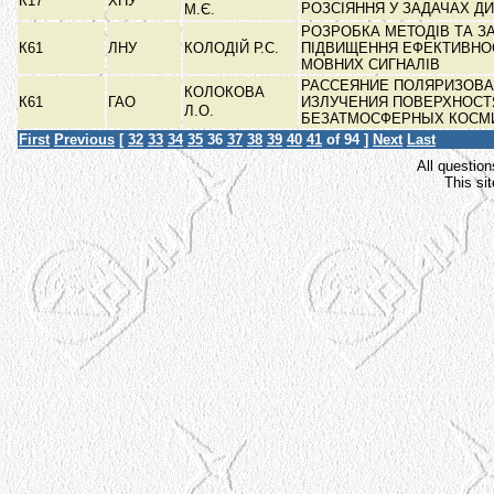
К17
ХНУ
РОЗСІЯННЯ У ЗАДАЧАХ Д
М.Є.
РОЗРОБКА МЕТОДІВ ТА З
К61
ЛНУ
КОЛОДІЙ Р.С.
ПІДВИЩЕННЯ ЕФЕКТИВНОС
МОВНИХ СИГНАЛІВ
РАССЕЯНИЕ ПОЛЯРИЗОВ
КОЛОКОВА
К61
ГАО
ИЗЛУЧЕНИЯ ПОВЕРХНОС
Л.О.
БЕЗАТМОСФЕРНЫХ КОСМ
First
Previous
[
32
33
34
35
36
37
38
39
40
41
of 94 ]
Next
Last
All question
This si