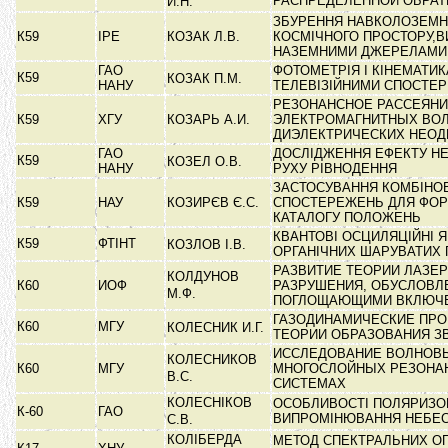
РАСПРЕДЕЛЕННОЙ ОБРА
И.Н.
ЗБУРЕННЯ НАВКОЛОЗЕМН
К59
ІРЕ
КОЗАК Л.В.
КОСМІЧНОГО ПРОСТОРУ,В
НАЗЕМНИМИ ДЖЕРЕЛАМ
ГАО
ФОТОМЕТРІЯ І КІНЕМАТИК
К59
КОЗАК П.М.
НАНУ
ТЕЛЕВІЗІЙНИМИ СПОСТ
РЕЗОНАНСНОЕ РАССЕЯН
К59
ХГУ
КОЗАРЬ А.И.
ЭЛЕКТРОМАГНИТНЫХ ВОЛ
ДИЭЛЕКТРИЧЕСКИХ НЕО
ГАО
ДОСЛІДЖЕННЯ ЕФЕКТУ Н
К59
КОЗЕЛ О.В.
НАНУ
РУХУ РІВНОДЕННЯ
ЗАСТОСУВАННЯ КОМБІНО
К59
НАУ
КОЗИРЄВ Є.С.
СПОСТЕРЕЖЕНЬ ДЛЯ ФО
КАТАЛОГУ ПОЛОЖЕНЬ
КВАНТОВІ ОСЦИЛЯЦІЙНІ 
К59
ФТІНТ
КОЗЛОВ І.В.
ОРГАНІЧНИХ ШАРУВАТИХ
РАЗВИТИЕ ТЕОРИИ ЛАЗЕ
КОЛДУНОВ
К60
ИОФ
РАЗРУШЕНИЯ, ОБУСЛОВЛ
М.Ф.
ПОГЛОЩАЮЩИМИ ВКЛЮЧ
ГАЗОДИНАМИЧЕСКИЕ ПР
К60
МГУ
КОЛЕСНИК И.Г.
ТЕОРИИ ОБРАЗОВАНИЯ З
ИССЛЕДОВАНИЕ ВОЛНОВЫ
КОЛЕСНИКОВ
К60
МГУ
МНОГОСЛОЙНЫХ РЕЗОНА
В.С.
СИСТЕМАХ
КОЛЕСНІКОВ
ОСОБЛИВОСТІ ПОЛЯРИЗО
К-60
ГАО
ВИПРОМІНЮВАННЯ НЕБЕСН
С.В.
КОЛІБЕРДА
МЕТОД СПЕКТРАЛЬНИХ О