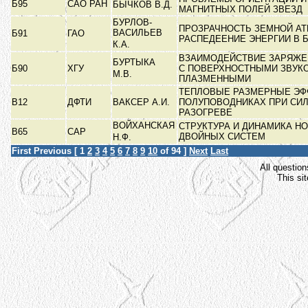
Б95
САО РАН
БЫЧКОВ В.Д.
МАГНИТНЫХ ПОЛЕЙ ЗВЕЗД
БУРЛОВ-
ПРОЗРАЧНОСТЬ ЗЕМНОЙ А
ВАСИЛЬЕВ
Б91
ГАО
РАСПЕДЕЕНИЕ ЭНЕРГИИ В
К.А.
ВЗАИМОДЕЙСТВИЕ ЗАРЯЖЕ
БУРТЫКА
Б90
ХГУ
С ПОВЕРХНОСТНЫМИ ЗВУК
М.В.
ПЛАЗМЕННЫМИ
ТЕПЛОВЫЕ РАЗМЕРНЫЕ ЭФ
В12
ДФТИ
ВАКСЕР А.И.
ПОЛУПОВОДНИКАХ ПРИ СИ
РАЗОГРЕВЕ
ВОЙХАНСКАЯ
СТРУКТУРА И ДИНАМИКА 
В65
САР
ДВОЙНЫХ СИСТЕМ
Н.Ф.
First
Previous
[
1
2
3
4
5
6
7
8
9
10
of 94 ]
Next
Last
All question
This si