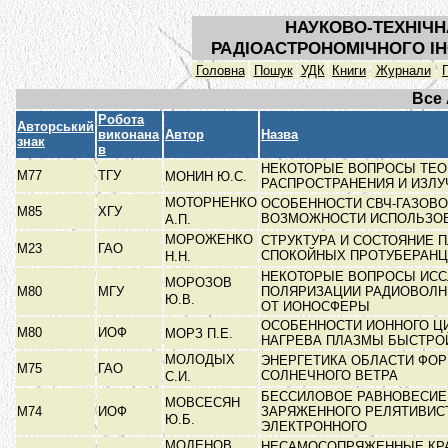
НАУКОВО-ТЕХНІЧН
РАДІОАСТРОНОМІЧНОГО ІН
Головна
Пошук
УДК
Книги
Журнали
Все
Робота
Авторський
виконана
Автор
Назва
знак
в
НЕКОТОРЫЕ ВОПРОСЫ ТЕО
М77
ТГУ
МОНИН Ю.С.
РАСПРОСТРАНЕНИЯ И ИЗЛ
МОТОРНЕНКО
ОСОБЕННОСТИ СВЧ-ГАЗОВО
М85
ХГУ
ВОЗМОЖНОСТИ ИСПОЛЬЗО
А.П.
МОРОЖЕНКО
СТРУКТУРА И СОСТОЯНИЕ 
М23
ГАО
СПОКОЙНЫХ ПРОТУБЕРАН
Н.Н.
НЕКОТОРЫЕ ВОПРОСЫ ИС
МОРОЗОВ
М80
МГУ
ПОЛЯРИЗАЦИИ РАДИОВОЛ
Ю.В.
ОТ ИОНОСФЕРЫ
ОСОБЕННОСТИ ИОННОГО Ц
М80
ИОФ
МОРЗ П.Е.
НАГРЕВА ПЛАЗМЫ БЫСТР
МОЛОДЫХ
ЭНЕРГЕТИКА ОБЛАСТИ ФО
М75
ГАО
СОЛНЕЧНОГО ВЕТРА
С.И.
БЕССИЛОВОЕ РАВНОВЕСИЕ
МОВСЕСЯН
М74
ИОФ
ЗАРЯЖЕННОГО РЕЛЯТИВИС
Ю.Б.
ЭЛЕКТРОННОГО
МОДЕНОВ
НЕСАМОСОПРЯЖЕННЫЕ КР