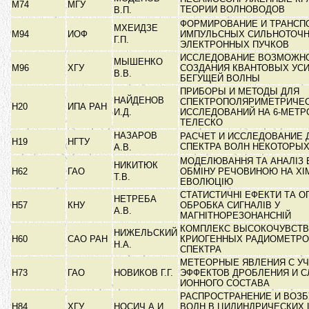
М74
МГУ
ТЕОРИИ ВОЛНОВОДОВ
В.П.
ФОРМИРОВАНИЕ И ТРАНСП
МХЕИДЗЕ
М94
ИОФ
ИМПУЛЬСНЫХ СИЛЬНОТОЧ
Г.П.
ЭЛЕКТРОННЫХ ПУЧКОВ
ИССЛЕДОВАНИЕ ВОЗМОЖН
МЫШЕНКО
М96
ХГУ
СОЗДАНИЯ КВАНТОВЫХ УС
В.В.
БЕГУЩЕЙ ВОЛНЫ
ПРИБОРЫ И МЕТОДЫ ДЛЯ
НАЙДЕНОВ
СПЕКТРОПОЛЯРИМЕТРИЧЕ
Н20
ИПА РАН
И.Д.
ИССЛЕДОВАНИЙ НА 6-МЕТ
ТЕЛЕСКО
НАЗАРОВ
РАСЧЕТ И ИССЛЕДОВАНИЕ 
Н19
НГТУ
СПЕКТРА ВОЛН НЕКОТОРЫ
А.В.
МОДЕЛЮВАННЯ ТА АНАЛІЗ 
НИКИТЮК
Н62
ГАО
ОБМІНУ РЕЧОВИНОЮ НА ХІ
Т.В.
ЕВОЛЮЦІЮ
СТАТИСТИЧНІ ЕФЕКТИ ТА 
НЕТРЕБА
Н57
КНУ
ОБРОБКА СИГНАЛІВ У
А.В.
МАГНІТНОРЕЗОНАНСНІЙ
КОМПЛЕКС ВЫСОКОЧУВСТ
НИЖЕЛЬСКИЙ
Н60
САО РАН
КРИОГЕННЫХ РАДИОМЕТРО
Н.А.
СПЕКТРА
МЕТЕОРНЫЕ ЯВЛЕНИЯ С У
Н73
ГАО
НОВИКОВ Г.Г.
ЭФФЕКТОВ ДРОБЛЕНИЯ И 
ИОННОГО СОСТАВА
РАСПРОСТРАНЕНИЕ И ВОЗ
Н84
ХГУ
НОСИЧ А.И.
ВОЛН В ЦИЛИНДРИЧЕСКИХ