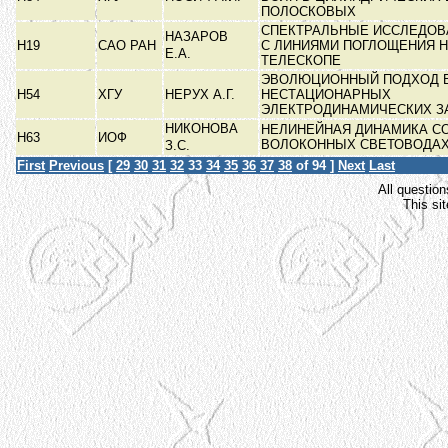
ПОЛОСКОВЫХ
СПЕКТРАЛЬНЫЕ ИССЛЕДОВ
НАЗАРОВ
Н19
САО РАН
С ЛИНИЯМИ ПОГЛОЩЕНИЯ Н
Е.А.
ТЕЛЕСКОПЕ
ЭВОЛЮЦИОННЫЙ ПОДХОД 
Н54
ХГУ
НЕРУХ А.Г.
НЕСТАЦИОНАРНЫХ
ЭЛЕКТРОДИНАМИЧЕСКИХ З
НИКОНОВА
НЕЛИНЕЙНАЯ ДИНАМИКА С
Н63
ИОФ
ВОЛОКОННЫХ СВЕТОВОДА
З.С.
First
Previous
[
29
30
31
32
33
34
35
36
37
38
of 94 ]
Next
Last
All question
This si