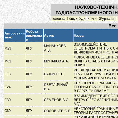
НАУКОВО-ТЕХНІЧН
РАДІОАСТРОНОМІЧНОГО ІН
Головна
Пошук
УДК
Книги
Журнали
Все
Робота
Авторський
виконана
Автор
Назва
знак
в
ВЗАИМОДЕЙСТВИЕ
МАНАНКОВА
М23
ЛГУ
ЭЛЕКТРОМАГНИТНЫХ СИ
А.В.
ДВИЖУЩИМИСЯ ФРОНТ
ФОКУСИРОВКА ЭЛЕКТР
М61
ЛГУ
МИНАКОВ А.А.
ВОЛН В СЛАБЫХ ГРАВИ
ПОЛЯХ
ИССЛЕДОВАНИЕ МАГНИ
С13
ЛГУ
САЖИН С.С.
КНЧ-ОНЧ ИЗЛУЧЕНИЙ В 
УСТОЙЧИВОГО ЗАХВАТА
НЕКОТОРЫЕ ГРАНИЧНЫЕ
СВЕТЛИЧНЫЙ
С24
ЛГУ
ТЕОРИИ САМОСОГЛАСОВ
В.А.
В ГОРЯЧЕЙ ПЛАЗМЕ
ВЗАИМОДЕЙСТВИЕ СОЛН
С30
ЛГУ
СЕМЕНОВ В.С.
ВЕТРА С ГЕОМАГНИТНЫ
МГД
НЕКОТОРЫЕ ГРАНИЧНЫЕ
С60
ЛГУ
СОЛОВЬЕВ О.В.
ТЕОРИИ РАСПРОСТРАНЕ
ИЗЛУЧЕНИЕ И РАССЕЯНИ