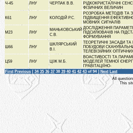
Ч-45
ЛНУ
ЧЕРПАК В.В.
РІДКОКРИСТАЛІЧНІ СЕН
ФІЗИЧНИХ ВЕЛИЧИН
РОЗРОБКА МЕТОДІВ ТА 
К61
ЛНУ
КОЛОДІЙ Р.С.
ПІДВИЩЕННЯ ЕФЕКТИВНО
МОВНИХ СИГНАЛІВ
ДОСЛІДЖЕННЯ ПАРАМЕТ
МАНЬКОВСЬКИЙ
М23
ЛНУ
ПІДСИЛЮВАЧІВ НА ПІДСТ
С.В.
ФОРМУВАННЯ
ТЕОРЕТИЧНІ ЗАСАДИ ТА
ШКЛЯРСЬКИЙ
Ш66
ЛНУ
ПОБУДОВИ СКАНУВАЛЬН
В.І.
ТЕЛЕВІЗІЙНИХ ОПТИЧНИ
ВОАСТИВОСТІ ТА ПАРАМ
Ц59
ЛНУ
ЦІЖ М.Б.
МОДЕЛЕЙ ТЕМНОЇ ЄНЕРГ
ГРАВІТАЦІЇНО-
First
Previous
[
34
35
36
37
38
39
40
41
42
43
of 94 ]
Next
Last
All question
This si