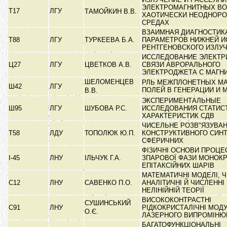
ЭЛЕКТРОМАГНИТНЫХ ВО
Т17
ЛГУ
ТАМОЙКИН В.В.
ХАОТИЧЕСКИ НЕОДНОР
СРЕДАХ
ВЗАИМНАЯ ДИАГНОСТИК
Т88
ЛГУ
ТУРКЕЕВА Б.А.
ПАРАМЕТРОВ НИЖНЕЙ И
РЕНТГЕНОВСКОГО ИЗЛУ
ИССЛЕДОВАНИЕ ЭЛЕКТР
Ц27
ЛГУ
ЦВЕТКОВ А.В.
СВЯЗИ АВРОРАЛЬНОГО
ЭЛЕКТРОДЖЕТА С МАГ
ШЕЛОМЕНЦЕВ
РЛЬ МЕЖПЛОНЕТНЫХ М
Ш42
ЛГУ
ПОЛЕЙ В ГЕНЕРАЦИИ И
В.В.
ЭКСПЕРИМЕНТАЛЬНЫЕ
Ш95
ЛГУ
ШУБОВА Р.С.
ИССЛЕДОВАНИЯ СТАТИС
ХАРАКТЕРИСТИК СДВ
ЧИСЕЛЬНЕ РОЗВ"ЯЗУВАН
Т58
ЛДУ
ТОПОЛЮК Ю.П.
КОНСТРУКТИВНОГО СИН
СФЕРИЧНИХ
ФІЗИЧНІ ОСНОВИ ПРОЦЕ
І-45
ЛНУ
ІЛЬЧУК Г.А.
ЗПАРОВОЇ ФАЗИ МОНОКР
ЕПІТАКСІЙНИХ ШАРІВ
МАТЕМАТИЧНІ МОДЕЛІ, 
С12
ЛНУ
САВЕНКО П.О.
АНАЛІТИЧНІ Й ЧИСЛЕННІ
НЕЛІНІЙНІЙ ТЕОРІЇ
ВИСОКОКОНТРАСТНІ
СУШИНСЬКИЙ
С91
ЛНУ
РІДКОКРИСТАЛІЧНІ МОД
О.Є.
ЛАЗЕРНОГО ВИПРОМІН
БАГАТОФУНКЦІОНАЛЬНІ