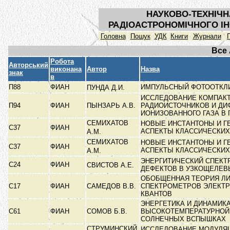
НАУКОВО-ТЕХНІЧН
РАДІОАСТРОНОМІЧНОГО ІН
Головна
Пошук
УДК
Книги
Журнали
Все
Робота
Авторський
виконана
Автор
Назва
знак
в
П88
ФИАН
ИМПУЛЬСНЫЙ ФОТООТКЛИ
ПУНДА Д.И.
ИССЛЕДОВАНИЕ КОМПАК
П94
ФИАН
ПЫНЗАРЬ А.В.
РАДИОИСТОЧНИКОВ И ДИ
ИОНИЗОВАННОГО ГАЗА В 
СЕМИХАТОВ
НОВЫЕ ИНСТАНТОНЫ И Г
C37
ФИАН
АСПЕКТЫ КЛАССИЧЕСКИ
А.М.
СЕМИХАТОВ
НОВЫЕ ИНСТАНТОНЫ И Г
С37
ФИАН
АСПЕКТЫ КЛАССИЧЕСКИ
А.М.
ЭНЕРГИТИЧЕСКИЙ СПЕКТ
С24
ФИАН
СВИСТОВ А.Е.
ДЕФЕКТОВ В УЗКОЩЕЛЕ
ОБОБЩЕННАЯ ТЕОРИЯ Л
С17
ФИАН
САМЕДОВ В.В.
СПЕКТРОМЕТРОВ ЭЛЕКТР
КВАНТОВ
ЭНЕРГЕТИКА И ДИНАМИК
С61
ФИАН
СОМОВ Б.В.
ВЫСОКОТЕМПЕРАТУРНОЙ
СОЛНЕЧНЫХ ВСПЫШКАХ
СТРУМИНСКИЙ
ИССЛЕДОВАНИЕ МОДУЛЯ