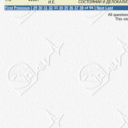
СОСТОЯНИЙ И ДЕЛОКАЛ
И.Е.
First
Previous
[
29
30
31
32
33
34
35
36
37
38
of 94 ]
Next
Last
All question
This si