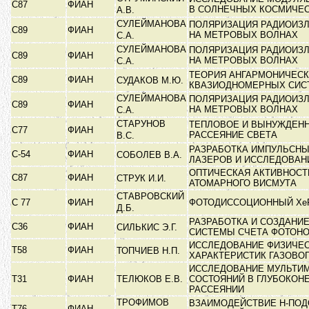
С87
ФИАН
В СОЛНЕЧНЫХ КОСМИЧЕ
А.В.
СУЛЕЙМАНОВА
ПОЛЯРИЗАЦИЯ РАДИОИЗЛ
С89
ФИАН
НА МЕТРОВЫХ ВОЛНАХ
С.А.
СУЛЕЙМАНОВА
ПОЛЯРИЗАЦИЯ РАДИОИЗЛ
С89
ФИАН
НА МЕТРОВЫХ ВОЛНАХ
С.А.
ТЕОРИЯ АНГАРМОНИЧЕСК
С89
ФИАН
СУДАКОВ М.Ю.
КВАЗИОДНОМЕРНЫХ СИ
СУЛЕЙМАНОВА
ПОЛЯРИЗАЦИЯ РАДИОИЗЛ
С89
ФИАН
НА МЕТРОВЫХ ВОЛНАХ
С.А.
СТАРУНОВ
ТЕПЛОВОЕ И ВЫНУЖДЕН
С77
ФИАН
РАССЕЯНИЕ СВЕТА
В.С.
РАЗРАБОТКА ИМПУЛЬСНЫХ
С-54
ФИАН
СОБОЛЕВ В.А.
ЛАЗЕРОВ И ИССЛЕДОВА
ОПТИЧЕСКАЯ АКТИВНОСТ
С87
ФИАН
СТРУК И.И.
АТОМАРНОГО ВИСМУТА
СТАВРОВСКИЙ
С 77
ФИАН
ФОТОДИССОЦИОННЫЙ Xe
Д.Б.
РАЗРАБОТКА И СОЗДАНИ
С36
ФИАН
СИЛЬКИС Э.Г.
СИСТЕМЫ СЧЕТА ФОТОН
ИССЛЕДОВАНИЕ ФИЗИЧЕ
Т58
ФИАН
ТОПЧИЕВ Н.П.
ХАРАКТЕРИСТИК ГАЗОВО
ИССЛЕДОВАНИЕ МУЛЬТИ
Т31
ФИАН
ТЕЛЮКОВ Е.В.
СОСТОЯНИЙ В ГЛУБОКОН
РАССЕЯНИИ
ТРОФИМОВ
ВЗАИМОДЕЙСТВИЕ Н-ПО
Т76
ФИАН