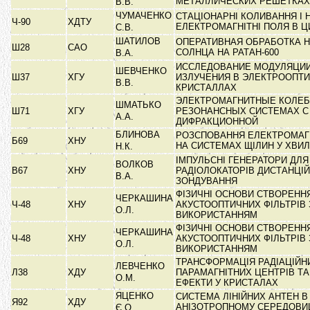
МЕТАЛЛИЧЕСКИХ РЕШЕТКА
В.В.
ЧУМАЧЕНКО
СТАЦІОНАРНІ КОЛИВАННЯ І 
Ч-90
ХДТУ
ЕЛЕКТРОМАГНІТНІ ПОЛЯ В 
С.В.
ШАТИЛОВ
ОПЕРАТИВНАЯ ОБРАБОТКА 
Ш28
САО
СОЛНЦА НА РАТАН-600
В.А.
ИССЛЕДОВАНИЕ МОДУЛЯЦИИ
ШЕВЧЕНКО
Ш37
ХГУ
ИЗЛУЧЕНИЯ В ЭЛЕКТРООПТ
В.В.
КРИСТАЛЛАХ
ЭЛЕКТРОМАГНИТНЫЕ КОЛЕБ
ШМАТЬКО
Ш71
ХГУ
РЕЗОНАНСНЫХ СИСТЕМАХ С
А.А.
ДИФРАКЦИОННОЙ
БЛИНОВА
РОЗСПОВАННЯ ЕЛЕКТРОМАГ
Б69
ХНУ
НА СИСТЕМАХ ЩІЛИН У ХВИ
Н.К.
ІМПУЛЬСНІ ГЕНЕРАТОРИ ДЛЯ
ВОЛКОВ
В67
ХНУ
РАДІОЛОКАТОРІВ ДИСТАНЦІ
В.А.
ЗОНДУВАННЯ
ФІЗИЧНІ ОСНОВИ СТВОРЕНН
ЧЕРКАШИНА
Ч-48
ХНУ
АКУСТООПТИЧНИХ ФІЛЬТРІВ 
О.Л.
ВИКОРИСТАННЯМ
ФІЗИЧНІ ОСНОВИ СТВОРЕНН
ЧЕРКАШИНА
Ч-48
ХНУ
АКУСТООПТИЧНИХ ФІЛЬТРІВ 
О.Л.
ВИКОРИСТАННЯМ
ТРАНСФОРМАЦІЯ РАДІАЦІЙН
ЛЕВЧЕНКО
Л38
ХДУ
ПАРАМАГНІТНИХ ЦЕНТРІВ ТА
О.М.
ЕФЕКТИ У КРИСТАЛАХ
ЯЦЕНКО
СИСТЕМА ЛІНІЙНИХ АНТЕН 
Я92
ХДУ
АНІЗОТРОПНОМУ СЕРЕДОВИ
Є.О.