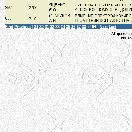
ЯЦЕНКО
СИСТЕМА ЛІНІЙНИХ АНТЕН 
Я92
ХДУ
АНІЗОТРОПНОМУ СЕРЕДОВИ
Є.О.
СТАРИКОВ
ВЛИЯНИЕ ЭЛЕКТРОФИЗИЧЕС
C77
ХГУ
ГЕОМЕТРИИ КОНТАКТОВ НА
А.И.
First
Previous
[
29
30
31
32
33
34
35
36
37
38
of 94 ]
Next
Last
All question
This si