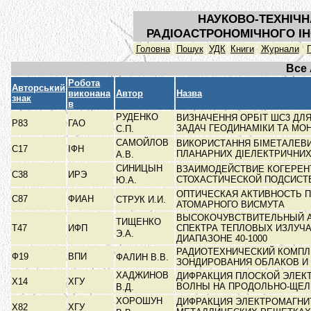
НАУКОВО-ТЕХНІЧН
РАДІОАСТРОНОМІЧНОГО ІН
Головна
Пошук
УДК
Книги
Журнали
Все
Робота
Авторський
виконана
Автор
Назва
знак
в
РУДЕНКО
ВИЗНАЧЕННЯ ОРБІТ ШС3 ДЛ
Р83
ГАО
ЗАДАЧ ГЕОДИНАМІКИ ТА МОН
С.П.
САМОЙЛОВ
ВИКОРИСТАННЯ БІМЕТАЛЕВИ
С17
ІФН
ПЛАНАРНИХ ДІЕЛЕКТРИЧНИ
А.В.
СИНИЦЫН
ВЗАИМОДЕЙСТВИЕ КОГЕРЕН
С38
ИРЭ
СТОХАСТИЧЕСКОЙ ПОДСИС
Ю.А.
ОПТИЧЕСКАЯ АКТИВНОСТЬ 
С87
ФИАН
СТРУК И.И.
АТОМАРНОГО ВИСМУТА
ВЫСОКОЧУВСТВИТЕЛЬНЫЙ 
ТИЩЕНКО
Т47
ИФП
СПЕКТРА ТЕПЛОВЫХ ИЗЛУЧА
Э.А.
ДИАПАЗОНЕ 40-1000
РАДИОТЕХНИЧЕСКИЙ КОМПЛ
Ф19
ВПИ
ФАЛИН В.В.
ЗОНДИРОВАНИЯ ОБЛАКОВ И
ХАДЖИНОВ
ДИФРАКЦИЯ ПЛОСКОЙ ЭЛЕК
Х14
ХГУ
ВОЛНЫ НА ПРОДОЛЬНО-ЩЕ
В.Д.
ХОРОШУН
ДИФРАКЦИЯ ЭЛЕКТРОМАГНИ
Х82
ХГУ