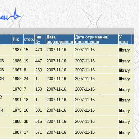
Інв.
Дата
Дата отримання/
У
Рік
стор.
№
надходження
повернення
кого
1987
15
470
2007-11-16
2007-11-16
library
ОВ
1986
19
447
2007-11-16
2007-11-16
library
ОВ
1967
8
230
2007-11-16
2007-11-16
library
ОВ
1982
24
1
2007-11-16
2007-11-16
library
1970
7
153
2007-11-16
2007-11-16
library
Й
1991
18
1
2007-11-16
2007-11-16
library
ИЙ
1975
16
301
2007-11-16
2007-11-16
library
1988
38
515
2007-11-16
2007-11-16
library
1987
17
571
2007-11-16
2007-11-16
library