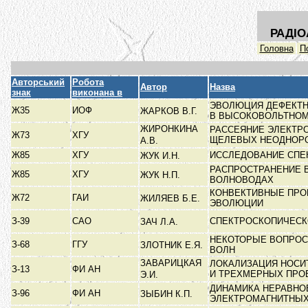
РАДІО
Головна
П
Авторський
Робота
Автор
Назва
знак
виконана в
ЭВОЛЮЦИЯ ДЕФЕКТН
Ж35
ИОФ
ЖАРКОВ В.Г.
В ВЫСОКОВОЛЬТНО
ЖИРОНКИНА
РАССЕЯНИЕ ЭЛЕКТР
Ж73
ХГУ
ЩЕЛЕВЫХ НЕОДНОР
А.В.
Ж85
ХГУ
ИССЛЕДОВАНИЕ СПЕКТ
ЖУК И.Н.
РАСПРОСТРАНЕНИЕ 
Ж85
ХГУ
ЖУК Н.П.
ВОЛНОВОДАХ
КОНВЕКТИВНЫЕ ПРО
Ж72
ГАИ
ЖИЛЯЕВ Б.Е.
ЭВОЛЮЦИИ
З-39
САО
СПЕКТРОСКОПИЧЕСК
ЗАЧ Л.А.
НЕКОТОРЫЕ ВОПРОС
З-68
ГГУ
ЗЛОТНИК Е.Я.
ВОЛН
ЗАВАРИЦКАЯ
ЛОКАЛИЗАЦИЯ НОСИ
З-13
ФИ АН
И ТРЕХМЕРНЫХ ПР
Э.И.
ДИНАМИКА НЕРАВНО
З-96
ФИ АН
ЗЫБИН К.П.
ЭЛЕКТРОМАГНИТНЫ