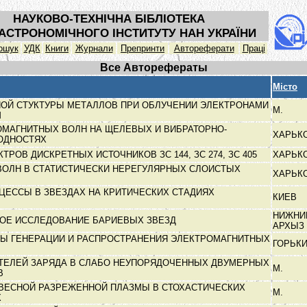
НАУКОВО-ТЕХНІЧНА БІБЛІОТЕКА
АСТРОНОМІЧНОГО ІНСТИТУТУ НАН УКРАЇНИ
ошук
УДК
Книги
Журнали
Препринти
Автореферати
Праці
Все Авторефераты
Місто
ОЙ СТУКТУРЫ МЕТАЛЛОВ ПРИ ОБЛУЧЕНИИ ЭЛЕКТРОНАМИ
М.
М
ОМАГНИТНЫХ ВОЛН НА ЩЕЛЕВЫХ И ВИБРАТОРНО-
ХАРЬК
ОДНОСТЯХ
РОВ ДИСКРЕТНЫХ ИСТОЧНИКОВ ЗС 144, ЗС 274, ЗС 405
ХАРЬК
ВОЛН В СТАТИСТИЧЕСКИ НЕРЕГУЛЯРНЫХ СЛОИСТЫХ
ХАРЬК
ЦЕССЫ В ЗВЕЗДАХ НА КРИТИЧЕСКИХ СТАДИЯХ
КИЕВ
НИЖНИ
ОЕ ИССЛЕДОВАНИЕ БАРИЕВЫХ ЗВЕЗД
АРХЫЗ
Ы ГЕНЕРАЦИИ И РАСПРОСТРАНЕНИЯ ЭЛЕКТРОМАГНИТНЫХ
ГОРЬК
ТЕЛЕЙ ЗАРЯДА В СЛАБО НЕУПОРЯДОЧЕННЫХ ДВУМЕРНЫХ
М.
ОВ
ВЕСНОЙ РАЗРЕЖЕННОЙ ПЛАЗМЫ В СТОХАСТИЧЕСКИХ
М.
Х