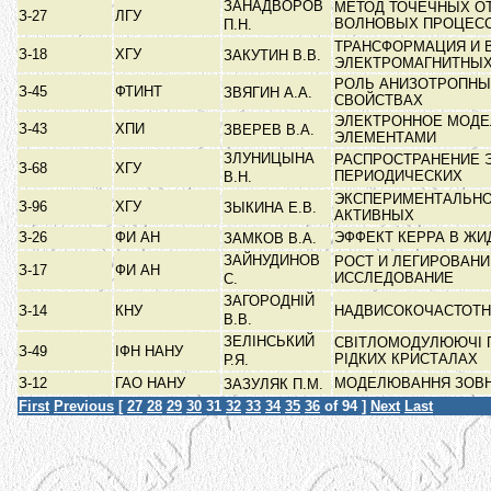
ЗАНАДВОРОВ
МЕТОД ТОЧЕЧНЫХ О
З-27
ЛГУ
ВОЛНОВЫХ ПРОЦЕС
П.Н.
ТРАНСФОРМАЦИЯ И 
З-18
ХГУ
ЗАКУТИН В.В.
ЭЛЕКТРОМАГНИТНЫ
РОЛЬ АНИЗОТРОПНЫ
З-45
ФТИНТ
ЗВЯГИН А.А.
СВОЙСТВАХ
ЭЛЕКТРОННОЕ МОДЕ
З-43
ХПИ
ЗВЕРЕВ В.А.
ЭЛЕМЕНТАМИ
ЗЛУНИЦЫНА
РАСПРОСТРАНЕНИЕ 
З-68
ХГУ
ПЕРИОДИЧЕСКИХ
В.Н.
ЭКСПЕРИМЕНТАЛЬНО
З-96
ХГУ
ЗЫКИНА Е.В.
АКТИВНЫХ
З-26
ФИ АН
ЭФФЕКТ КЕРРА В Ж
ЗАМКОВ В.А.
ЗАЙНУДИНОВ
РОСТ И ЛЕГИРОВАНИ
З-17
ФИ АН
ИССЛЕДОВАНИЕ
С.
ЗАГОРОДНІЙ
З-14
КНУ
НАДВИСОКОЧАСТОТНІ
В.В.
ЗЕЛІНСЬКИЙ
СВІТЛОМОДУЛЮЮЧІ П
З-49
ІФН НАНУ
РІДКИХ КРИСТАЛАХ
Р.Я.
З-12
ГАО НАНУ
МОДЕЛЮВАННЯ ЗОВНІ
ЗАЗУЛЯК П.М.
First
Previous
[
27
28
29
30
31
32
33
34
35
36
of 94 ]
Next
Last