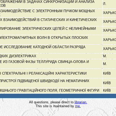
ТОБРАЖЕНИЙ В ЗАДАЧАХ СИНХРОНИЗАЦИИ И АНАЛИЗА
Л.
СОВ
ВЗАИМОДЕЙСТВИЕ С ЭЛЕКТРОННЫМ ПУЧКОМ МОЩНЫХ
ХАРЬК
Х
Х ВЗАИМОДЕЙСТВИЙ В СТАТИЧЕСКИХ И КИНЕТИЧЕСКИХ
ХАРЬК
ЛИРОВАНИЕ ЭЛЕКТРИЧЕСКИХ ЦЕПЕЙ С НЕЛИНЕЙНЫМИ
ХАРЬК
ЭЛЕКТРОМАГНИТНЫХ ВОЛН В ОТКРЫТЫХ ПЛОСКИХ
ХАРЬК
Е ИССЛЕДОВАНИЕ КАТОДНОЙ ОБЛАСТИ РАЗРЯДА
ХАРЬК
ИДКИХ ДИЭЛЕКТРИКАХ
М.
Е ИЗ ГАЗОВОЙ ФАЗЫ ТЕЛЛУРИДА СВИНЦА-ОЛОВА И
М.
 СПЕКТРАЛЬНІ І РЕЛАКСАЦІЙНІ ХАРАКТЕРИСТИКИ
КИЇВ
РИСТРОЇ ПІДВИЩЕНОЇ ШВИДКОДІЇ НА НЕМАТИЧНИХ
КИЇВ
ШНЬОГО ГРАВІТАЦІЙНОГО ПОЛЯ, ГЕОМЕТРИЧНОЇ ФІГУРИ
КИЇВ
All questions, please direct to
librarian.
This site is maintained by
me.