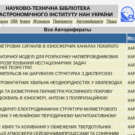
НАУКОВО-ТЕХНІЧНА БІБЛІОТЕКА
АСТРОНОМІЧНОГО ІНСТИТУТУ НАН УКРАЇНИ
ошук
УДК
Книги
Журнали
Препринти
Автореферати
Праці
Все Авторефераты
Міс
АМЕТРОВИХ СИГНАЛІВ В ІОНОСФЕРНИХ КАНАЛАХ ПОХИЛОГО
ХА
АТИЧНОЇ МОДЕЛІ ДЛЯ РОЗРАХУНКУ НАПІВПРОВІДНИКОВИХ
ХА
О РОЗВ"ЯЗУВАННЯ НЕСТАЦІОНАРНИХ ЗАДАЧ
ХА
ОЇ ТЕОРІЇ ГРАТ
ОІМПУЛЬСІВ НА ШАРУВАТИХ СТРУКТУРАХ З ДИСПЕРСІЄЮ
ХА
ТРОМАГНІТНИХ ХВИЛЬНА НЕОДНОРІДНОСТЯХ У ХВИЛЕВОДАХ
ХА
А ТА БІОМЕТРИЧНІ ПАРАМЕТРИ РОСЛИННОГО ПОКРИВУ
ХА
ДІОХВИЛЬ В ІОНОСФЕРІ, АНТЕНИ З ПОЛЯРИЗАЦІЙНОЮ
ХА
ВІДКРИТІ ЕЛЕКТРОДИНАМІЧНІ СТРУКТУРИ МІЛІМЕТРОВОГО
ХА
ОНІК У НЕЛІНІЙНОМУ ПЕРІОДИЧНОМУ МАГНІТОАКТИВНОМУ
ХА
І ХВИЛІ ТА КОЛИВАННЯ У ОБМЕЖЕНИХ ТВЕРДОТІЛЬНИХ
ХА
ЬОЇ АТМОСФЕРИ СЕЙСМІЧНИМИПРОЦЕСАМИ ТА СОНЯЧНИМ