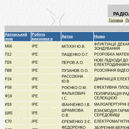
РАДІО
Головна
П
Авторський
Робота
Автор
Назва
знак
виконана в
ФЛУКТУАЦІЇ ДЕК
М66
ІРЕ
МІТІХІН Ю.В.
ЗОНДУВАННЯ
П12
ІРЕ
РОЗРОБКА МАТЕМ
ПАЩЕНКО О.Г.
НОВІ ПІДХОДИ Д
П26
ІРЕ
ПЕРОВ А.О.
ЕЛЕКТРОДИНАМІЧН
П88
ІРЕ
РОЗСІЯННЯ ВІДЕ
ПУЗАНОВ О.О.
РАССОХІНА
Р24
ІРЕ
ДИФРАКЦІЯ ЕЛЕК
Ю.В.
Р58
ІРЕ
ЕФЕКТИВНА ПЛОЩ
РОЄНКО О.М.
ФАЛЬКОВИЧ
ПОЛЯРИЗАЦІЯ РА
Ф19
ІРЕ
СЕЛЕКЦІЄЮ
І.С.
И18
ІРЕ
МАЛОАПЕРТУРНІ 
ІВАНЧЕНКО І.В.
ШРАМКОВА
ВЗАЄМОДІЯ ГАРМ
Ш85
ІРЕ
СЕРЕДОВИЩІ
О.В.
Є70
ІРЕ
ЕЛЕКТРОМАГНІТН
ЄРЕМЕНКО З.Є.
ФЕДОРЕНКО
ЗБУРЕННЯ ВЕРХН