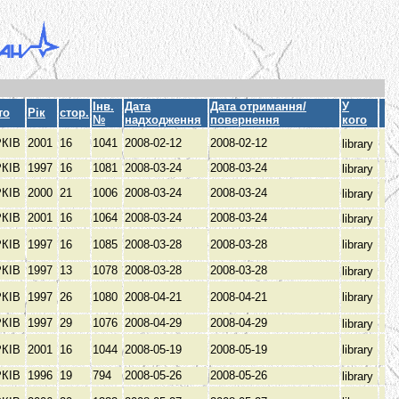
Інв.
Дата
Дата отримання/
У
то
Рік
стор.
№
надходження
повернення
кого
РКІВ
2001
16
1041
2008-02-12
2008-02-12
library
РКІВ
1997
16
1081
2008-03-24
2008-03-24
library
РКІВ
2000
21
1006
2008-03-24
2008-03-24
library
РКІВ
2001
16
1064
2008-03-24
2008-03-24
library
РКІВ
1997
16
1085
2008-03-28
2008-03-28
library
РКІВ
1997
13
1078
2008-03-28
2008-03-28
library
РКІВ
1997
26
1080
2008-04-21
2008-04-21
library
РКІВ
1997
29
1076
2008-04-29
2008-04-29
library
РКІВ
2001
16
1044
2008-05-19
2008-05-19
library
РКІВ
1996
19
794
2008-05-26
2008-05-26
library