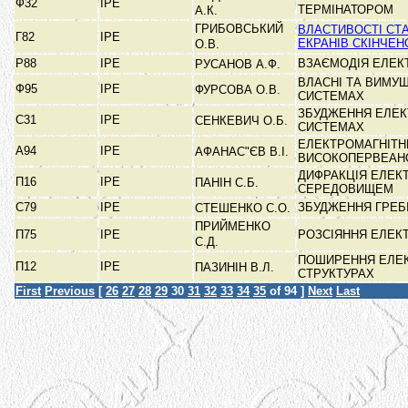
Ф32
ІРЕ
ТЕРМІНАТОРОМ
А.К.
ГРИБОВСЬКИЙ
ВЛАСТИВОСТІ СТ
Г82
ІРЕ
ЕКРАНІВ СКІНЧЕН
О.В.
Р88
ІРЕ
ВЗАЄМОДІЯ ЕЛЕК
РУСАНОВ А.Ф.
ВЛАСНІ ТА ВИМУ
Ф95
ІРЕ
ФУРСОВА О.В.
СИСТЕМАХ
ЗБУДЖЕННЯ ЕЛЕК
С31
ІРЕ
СЕНКЕВИЧ О.Б.
СИСТЕМАХ
ЕЛЕКТРОМАГНІТН
А94
ІРЕ
АФАНАС"ЄВ В.І.
ВИСОКОПЕРВЕАН
ДИФРАКЦІЯ ЕЛЕКТ
П16
ІРЕ
ПАНІН С.Б.
СЕРЕДОВИЩЕМ
С79
ІРЕ
ЗБУДЖЕННЯ ГРЕБ
СТЕШЕНКО С.О.
ПРИЙМЕНКО
П75
ІРЕ
РОЗСІЯННЯ ЕЛЕК
С.Д.
ПОШИРЕННЯ ЕЛЕК
П12
ІРЕ
ПАЗИНІН В.Л.
СТРУКТУРАХ
First
Previous
[
26
27
28
29
30
31
32
33
34
35
of 94 ]
Next
Last