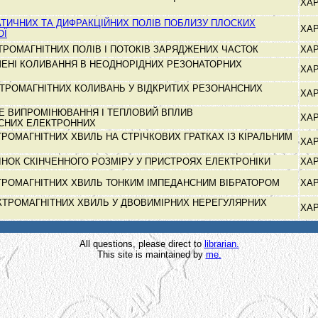
ХА
АТИЧНИХ ТА ДИФРАКЦІЙНИХ ПОЛІВ ПОБЛИЗУ ПЛОСКИХ
ХА
ОЇ
ТРОМАГНІТНИХ ПОЛІВ І ПОТОКІВ ЗАРЯДЖЕНИХ ЧАСТОК
ХА
ШЕНІ КОЛИВАННЯ В НЕОДНОРІДНИХ РЕЗОНАТОРНИХ
ХА
ТРОМАГНІТНИХ КОЛИВАНЬ У ВІДКРИТИХ РЕЗОНАНСНИХ
ХА
Е ВИПРОМІНЮВАННЯ І ТЕПЛОВИЙ ВПЛИВ
ХА
СНИХ ЕЛЕКТРОННИХ
РОМАГНІТНИХ ХВИЛЬ НА СТРІЧКОВИХ ГРАТКАХ ІЗ КІРАЛЬНИМ
ХА
ІНОК СКІНЧЕННОГО РОЗМІРУ У ПРИСТРОЯХ ЕЛЕКТРОНІКИ
ХА
ТРОМАГНІТНИХ ХВИЛЬ ТОНКИМ ІМПЕДАНСНИМ ВІБРАТОРОМ
ХА
ТРОМАГНІТНИХ ХВИЛЬ У ДВОВИМІРНИХ НЕРЕГУЛЯРНИХ
ХА
All questions, please direct to
librarian.
This site is maintained by
me.