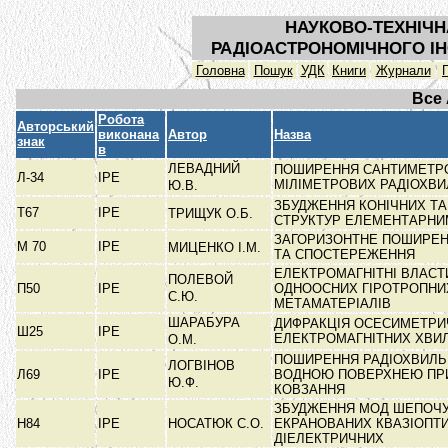
НАУКОВО-ТЕХНІЧН
РАДІОАСТРОНОМІЧНОГО ІН
Головна
Пошук
УДК
Книги
Журнали
Все
Робота
Авторський
виконана
Автор
Назва
знак
в
ЛЕВАДНИЙ
ПОШИРЕННЯ САНТИМЕТР
Л-34
ІРЕ
МІЛІМЕТРОВИХ РАДІОХВ
Ю.В.
ЗБУДЖЕННЯ КОНІЧНИХ ТА
Т67
ІРЕ
ТРИЩУК О.Б.
СТРУКТУР ЕЛЕМЕНТАРН
ЗАГОРИЗОНТНЕ ПОШИРЕН
М 70
ІРЕ
МИЦЕНКО І.М.
ТА СПОСТЕРЕЖЕННЯ
ЕЛЕКТРОМАГНІТНІ ВЛАСТ
ПОЛЕВОЙ
П50
ІРЕ
ОДНООСНИХ ГІРОТРОПНИ
С.Ю.
МЕТАМАТЕРІАЛІВ
ШАРАБУРА
ДИФРАКЦІЯ ОСЕСИМЕТРИ
Ш25
ІРЕ
ЕЛЕКТРОМАГНІТНИХ ХВИ
О.М.
ПОШИРЕННЯ РАДІОХВИЛЬ
ЛОГВІНОВ
Л69
ІРЕ
ВОДНОЮ ПОВЕРХНЕЮ ПРИ
Ю.Ф.
КОВЗАННЯ
ЗБУДЖЕННЯ МОД ШЕПОЧУЧ
Н84
ІРЕ
НОСАТЮК С.О.
ЕКРАНОВАНИХ КВАЗІОПТ
ДІЕЛЕКТРИЧНИХ