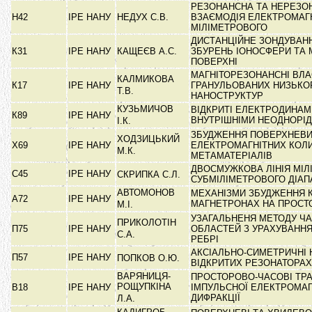
РЕЗОНАНСНА ТА НЕРЕЗО
Н42
ІРЕ НАНУ
НЕДУХ С.В.
ВЗАЄМОДІЯ ЕЛЕКТРОМАГ
МІЛІМЕТРОВОГО
ДИСТАНЦІЙНЕ ЗОНДУВАН
К31
ІРЕ НАНУ
КАЩЕЄВ А.С.
ЗБУРЕНЬ ІОНОСФЕРИ ТА 
ПОВЕРХНІ
МАГНІТОРЕЗОНАНСНІ ВЛА
КАЛМИКОВА
К17
ІРЕ НАНУ
ГРАНУЛЬОВАНИХ НИЗЬКО
Т.В.
НАНОСТРУКТУР
КУЗЬМИЧОВ
ВІДКРИТІ ЕЛЕКТРОДИНАМ
К89
ІРЕ НАНУ
ВНУТРІШНІМИ НЕОДНОРІ
І.К.
ЗБУДЖЕННЯ ПОВЕРХНЕВ
ХОДЗИЦЬКИЙ
Х69
ІРЕ НАНУ
ЕЛЕКТРОМАГНІТНИХ КОЛ
М.К.
МЕТАМАТЕРІАЛІВ
ДВОСМУЖКОВА ЛІНІЯ МІЛ
С45
ІРЕ НАНУ
СКРИПКА С.Л.
СУБМІЛІМЕТРОВОГО ДІА
АВТОМОНОВ
МЕХАНІЗМИ ЗБУДЖЕННЯ 
А72
ІРЕ НАНУ
МАГНЕТРОНАХ НА ПРОСТ
М.І.
УЗАГАЛЬНЕНЯ МЕТОДУ Ч
ПРИКОЛОТІН
П75
ІРЕ НАНУ
ОБЛАСТЕЙ З УРАХУВАНН
С.А.
РЕБРІ
АКСІАЛЬНО-СИМЕТРИЧНІ 
П57
ІРЕ НАНУ
ПОПКОВ О.Ю.
ВІДКРИТИХ РЕЗОНАТОРА
ВАРЯНИЦЯ-
ПРОСТОРОВО-ЧАСОВІ ТР
РОЩУПКІНА
В18
ІРЕ НАНУ
ІМПУЛЬСНОЇ ЕЛЕКТРОМАГ
ДИФРАКЦІЇ
Л.А.