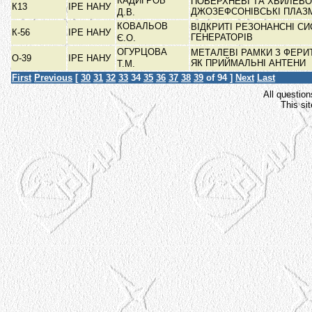
КАДИГРОБ
ПОВЕРХНЕВІ ТА ХВИЛЕВО
К13
ІРЕ НАНУ
ДЖОЗЕФСОНІВСЬКІ ПЛАЗ
Д.В.
КОВАЛЬОВ
ВІДКРИТІ РЕЗОНАНСНІ С
К-56
ІРЕ НАНУ
ГЕНЕРАТОРІВ
Є.О.
ОГУРЦОВА
МЕТАЛЕВІ РАМКИ З ФЕР
О-39
ІРЕ НАНУ
ЯК ПРИЙМАЛЬНІ АНТЕНИ
Т.М.
First
Previous
[
30
31
32
33
34
35
36
37
38
39
of 94 ]
Next
Last
All question
This si