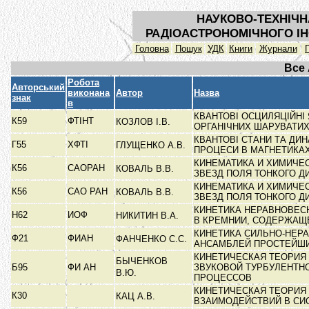
НАУКОВО-ТЕХНІЧН
РАДІОАСТРОНОМІЧНОГО ІН
Головна
Пошук
УДК
Книги
Журнали
Все
Робота
Авторський
виконана
Автор
Назва
знак
в
КВАНТОВІ ОСЦИЛЯЦІЙНІ
К59
ФТІНТ
КОЗЛОВ І.В.
ОРГАНІЧНИХ ШАРУВАТИ
КВАНТОВІ СТАНИ ТА ДИН
Г55
ХФТІ
ГЛУЩЕНКО А.В.
ПРОЦЕСИ В МАГНЕТИК
КИНЕМАТИКА И ХИМИЧЕ
К56
САОРАН
КОВАЛЬ В.В.
ЗВЕЗД ПОЛЯ ТОНКОГО Д
КИНЕМАТИКА И ХИМИЧЕ
К56
САО РАН
КОВАЛЬ В.В.
ЗВЕЗД ПОЛЯ ТОНКОГО Д
КИНЕТИКА НЕРАВНОВЕС
Н62
ИОФ
НИКИТИН В.А.
В КРЕМНИИ, СОДЕРЖА
КИНЕТИКА СИЛЬНО-НЕР
Ф21
ФИАН
ФАНЧЕНКО С.С.
АНСАМБЛЕЙ ПРОСТЕЙШ
КИНЕТИЧЕСКАЯ ТЕОРИЯ
БЫЧЕНКОВ
Б95
ФИ АН
ЗВУКОВОЙ ТУРБУЛЕНТН
В.Ю.
ПРОЦЕССОВ
КИНЕТИЧЕСКАЯ ТЕОРИЯ
К30
КАЦ А.В.
ВЗАИМОДЕЙСТВИЙ В С