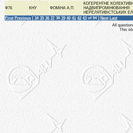
КОГЕРЕНТНЕ КОЛЕКТИВ
Ф76
КНУ
ФОМІНА А.П.
НАДВИПРОМІНЮВАННЯ
НЕРЕЛЯТИВІСТСЬКИХ Е
First
Previous
[
34
35
36
37
38
39
40
41
42
43
of 94 ]
Next
Last
All question
This si