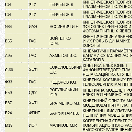
КИНЕТИЧЕСКАЯ ТЕОРИЯ 
Г34
ХГУ
ГЕНЧЕВ Ж.Д.
ПЛАЗМЕННОМ ПОЛУПРО
КИНЕТИЧЕСКАЯ ТЕОРИЯ 
Г34
ХГУ
ГЕНЧЕВ Ж.Д.
ПЛАЗМЕННОМ ПОЛУПРО
КИНЕТИЧЕСКАЯ ТЕОРИЯ
Я84
ИАЭ
ЯССИЕВИЧ И.Н.
ФОТОЭЛЕКТРИЧЕСКИХ И
ФОТОМАГНИТНЫХ ЯВЛЕ
КИНЕТИЧЕСКИЕ АЛЬВЕН
ВОЙТЕНКО
В65
ГАО
И ИХ РОЛЬ В ДИНАМИКЕ
Ю.М.
КОРОНЫ
КІНЕМАТИЧНІ ПАРАМЕТР
А95
ГАО
АХМЕТОВ В.С.
ДАНИМИ СУЧАСНИХ АСТ
КАТАЛОГІВ
КІНЕТИКА ЕЛЕКТОНІВ І
СОКОЛОВСЬКИЙ
С-60
ХФТІ
ФАНОНІВТВЕРДОГО ТІЛА
С.О.
РЕЛАКСАЦІЙНИХ СТУПЕ
КІНЕТИКА КОСМІЧНИХ П
Ф33
ГАО
ФЕДОРОВ Ю.І.
ГЕЛІОСФЕРНИХ МАГНІТ
РОГУЛЬСЬКИЙ
КІНЕТИЧНА МОДЕЛЬ ПРО
Р59
СДУ
ЕЛЕКТРОТЕРМІЧНОЇ АТО
Ю.В.
КІНЕТИЧНИЙ ОПИС ТА М
Б87
ХФТІ
БРАТЧЕНКО М.І.
МОДЕЛЮВАННЯ ІМПЛАНТ
КІНЕТИЧНІ І ДИСИПАТИВ
Б24
ФТІНТ
БАР*ЯХТАР І.В.
НЕЛІНІЙНИХ МОДЕЛЬНИ
КОГЕРЕНТНАЯ СПЕКТРО
М19
ИОФ
МАЛИКОВ М.Р.
КОМБИНАЦИОННОГО РА
ВЫСОКОГО РАЗРЕШЕНИ