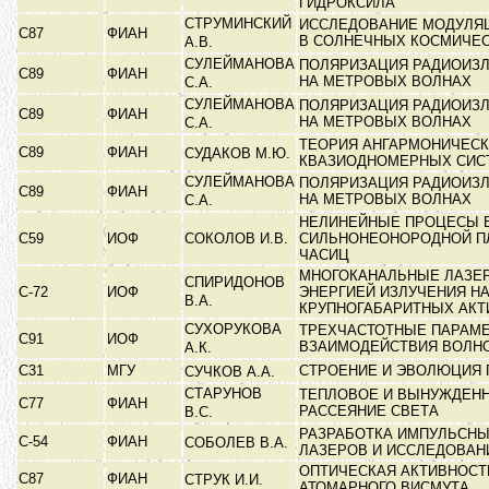
ГИДРОКСИЛА
СТРУМИНСКИЙ
ИССЛЕДОВАНИЕ МОДУЛЯ
С87
ФИАН
В СОЛНЕЧНЫХ КОСМИЧЕ
А.В.
СУЛЕЙМАНОВА
ПОЛЯРИЗАЦИЯ РАДИОИЗЛ
С89
ФИАН
НА МЕТРОВЫХ ВОЛНАХ
С.А.
СУЛЕЙМАНОВА
ПОЛЯРИЗАЦИЯ РАДИОИЗЛ
С89
ФИАН
НА МЕТРОВЫХ ВОЛНАХ
С.А.
ТЕОРИЯ АНГАРМОНИЧЕСК
С89
ФИАН
СУДАКОВ М.Ю.
КВАЗИОДНОМЕРНЫХ СИ
СУЛЕЙМАНОВА
ПОЛЯРИЗАЦИЯ РАДИОИЗЛ
С89
ФИАН
НА МЕТРОВЫХ ВОЛНАХ
С.А.
НЕЛИНЕЙНЫЕ ПРОЦЕСЫ 
С59
ИОФ
СОКОЛОВ И.В.
СИЛЬНОНЕОНОРОДНОЙ П
ЧАСИЦ
МНОГОКАНАЛЬНЫЕ ЛАЗЕ
СПИРИДОНОВ
С-72
ИОФ
ЭНЕРГИЕЙ ИЗЛУЧЕНИЯ Н
В.А.
КРУПНОГАБАРИТНЫХ АК
СУХОРУКОВА
ТРЕХЧАСТОТНЫЕ ПАРАМ
С91
ИОФ
ВЗАИМОДЕЙСТВИЯ ВОЛН
А.К.
С31
МГУ
СТРОЕНИЕ И ЭВОЛЮЦИЯ 
СУЧКОВ А.А.
СТАРУНОВ
ТЕПЛОВОЕ И ВЫНУЖДЕН
С77
ФИАН
РАССЕЯНИЕ СВЕТА
В.С.
РАЗРАБОТКА ИМПУЛЬСНЫХ
С-54
ФИАН
СОБОЛЕВ В.А.
ЛАЗЕРОВ И ИССЛЕДОВА
ОПТИЧЕСКАЯ АКТИВНОСТ
С87
ФИАН
СТРУК И.И.
АТОМАРНОГО ВИСМУТА