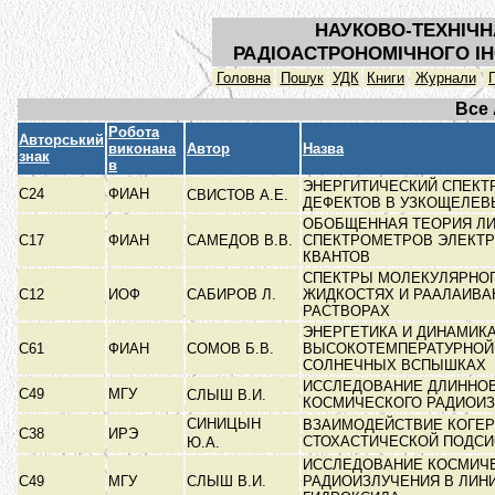
НАУКОВО-ТЕХНІЧН
РАДІОАСТРОНОМІЧНОГО ІН
Головна
Пошук
УДК
Книги
Журнали
Все
Робота
Авторський
виконана
Автор
Назва
знак
в
ЭНЕРГИТИЧЕСКИЙ СПЕКТ
С24
ФИАН
СВИСТОВ А.Е.
ДЕФЕКТОВ В УЗКОЩЕЛЕ
ОБОБЩЕННАЯ ТЕОРИЯ Л
С17
ФИАН
САМЕДОВ В.В.
СПЕКТРОМЕТРОВ ЭЛЕКТР
КВАНТОВ
СПЕКТРЫ МОЛЕКУЛЯРНОГ
С12
ИОФ
САБИРОВ Л.
ЖИДКОСТЯХ И РААЛАИВ
РАСТВОРАХ
ЭНЕРГЕТИКА И ДИНАМИК
С61
ФИАН
СОМОВ Б.В.
ВЫСОКОТЕМПЕРАТУРНОЙ
СОЛНЕЧНЫХ ВСПЫШКАХ
ИССЛЕДОВАНИЕ ДЛИННО
С49
МГУ
СЛЫШ В.И.
КОСМИЧЕСКОГО РАДИОИ
СИНИЦЫН
ВЗАИМОДЕЙСТВИЕ КОГЕР
С38
ИРЭ
СТОХАСТИЧЕСКОЙ ПОДС
Ю.А.
ИССЛЕДОВАНИЕ КОСМИЧ
С49
МГУ
СЛЫШ В.И.
РАДИОИЗЛУЧЕНИЯ В ЛИН