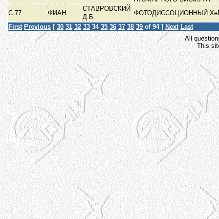
СТАВРОВСКИЙ
С 77
ФИАН
ФОТОДИССОЦИОННЫЙ Xe
Д.Б.
First
Previous
[
30
31
32
33
34
35
36
37
38
39
of 94 ]
Next
Last
All question
This si