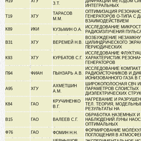
Н19
ХГУ
ДИФРАКЦИИ МЕТОДОМ СИ
З.Т.
ИНТЕГРАЛЬНЫХ
ОПТИМИЗАЦИЯ РЕЗОНАН
ТАРАСОВ
Т19
ХГУ
ГЕНЕРАТОРОВ О-ТИПА С 
М.М.
ВЗАИМОДЕЙСТВИЕМ
ИССЛЕДОВАНИЕ МИКРОС
К89
ИКИ
КУЗЬМИН О.А.
РАДИОИЗЛУЧЕНИЯ ПУЛЬ
ВОЗБУЖДЕНИЕ НЕЗАМКНУ
В31
ХГУ
ВЕРЕМЕЙ Н.В.
ЦИЛИНДРИЧЕСКОГО ЭКРА
ПЕРИОДИЧЕСКИХ
ИССЛЕДОВАНИЕ ФЛУКТУ
К93
ХГУ
КУРБАТОВ С.Г.
ХАРАКТЕРИСТИК РЕЗОНА
ГЕНЕРАТОРОВ
ИССЛЕДОВАНИЕ КОМПАК
П94
ФИАН
ПЫНЗАРЬ А.В.
РАДИОИСТОЧНИКОВ И ДИ
ИОНИЗОВАННОГО ГАЗА В 
ШИРОКОПОЛОСНАЯ СВЧ И
АХМЕТШИН
А95
ХГУ
ПАРАМЕТРОВ СЛОИСТЫХ
А.М.
ДИЭЛЕКТРИЧЕСКИХ СТРУ
НАГРЕВАНИЕ И РАЗРУШЕ
КРУЧИНЕНКО
К84
ГАО
ТЕЛ. ТЕОРИЯ, МОДЕЛЬНЫ
В.Г.
РЕЗУЛЬТАТЫ НА
ОБРАБОТКА НАЗЕМНЫХ И
В15
ГАО
ВАЛЕЕВ С.Г.
НАБЛЮДЕНИЙ ЛУНЫ НАО
ОПТИМАЛЬНЫХ
ФОРМИРОВАНИЕ МОЛЕКУ
Ф76
ГАО
ФОМИН Н.Н.
ПОГЛОЩЕНИЯ В АТМОСФЕ
ЧЕРНЫШОВ