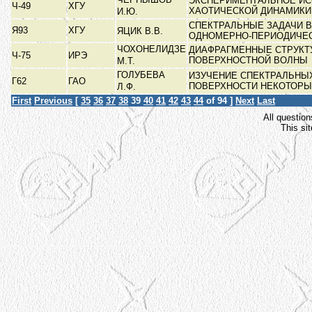
ЭКСПЕРИМЕНТАЛЬНОЕ И
Ч-49
ХГУ
ХАОТИЧЕСКОЙ ДИНАМИК
И.Ю.
СПЕКТРАЛЬНЫЕ ЗАДАЧИ В
Я93
ХГУ
ЯЦИК В.В.
ОДНОМЕРНО-ПЕРИОДИЧЕС
ЧОХОНЕЛИДЗЕ
ДИАФРАГМЕННЫЕ СТРУКТ
Ч-75
ИРЭ
ПОВЕРХНОСТНОЙ ВОЛНЫ
М.Т.
ГОЛУБЕВА
ИЗУЧЕНИЕ СПЕКТРАЛЬНЫ
Г62
ГАО
ПОВЕРХНОСТИ НЕКОТОР
Л.Ф.
First
Previous
[
35
36
37
38
39
40
41
42
43
44
of 94 ]
Next
Last
All question
This si