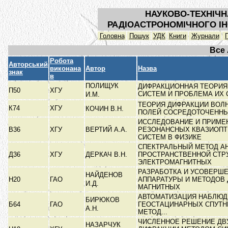
НАУКОВО-ТЕХНІЧН
РАДІОАСТРОНОМІЧНОГО ІН
Головна
Пошук
УДК
Книги
Журнали
Все
Робота
Авторський
виконана
Автор
Назва
знак
в
ПОЛИЩУК
ДИФРАКЦИОННАЯ ТЕОРИ
П50
ХГУ
СИСТЕМ И ПРОБЛЕМА ИХ
И.М.
ТЕОРИЯ ДИФРАКЦИИ ВОЛ
К74
ХГУ
КОЧИН В.Н.
ПОЛЕЙ СОСРЕДОТОЧЕНН
ИССЛЕДОВАНИЕ И ПРИМЕ
В36
ХГУ
ВЕРТИЙ А.А.
РЕЗОНАНСНЫХ КВАЗИОПТ
СИСТЕМ В ФИЗИКЕ
СПЕКТРАЛЬНЫЙ МЕТОД А
Д36
ХГУ
ДЕРКАЧ В.Н.
ПРОСТРАНСТВЕННОЙ СТР
ЭЛЕКТРОМАГНИТНЫХ
РАЗРАБОТКА И УСОВЕРШ
НАЙДЕНОВ
Н20
ГАО
АППАРАТУРЫ И МЕТОДОВ
И.Д.
МАГНИТНЫХ
АВТОМАТИЗАЦИЯ НАБЛЮД
БИРЮКОВ
Б64
ГАО
ГЕОСТАЦИНАРНЫХ СПУТН
А.Н.
МЕТОД...
ЧИСЛЕННОЕ РЕШЕНИЕ ДВ
НАЗАРЧУК