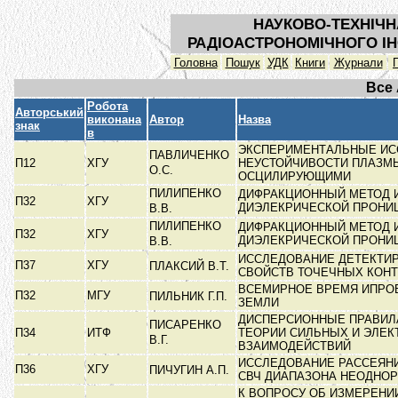
НАУКОВО-ТЕХНІЧН
РАДІОАСТРОНОМІЧНОГО ІН
Головна
Пошук
УДК
Книги
Журнали
Все
Робота
Авторський
виконана
Автор
Назва
знак
в
ЭКСПЕРИМЕНТАЛЬНЫЕ ИС
ПАВЛИЧЕНКО
П12
ХГУ
НЕУСТОЙЧИВОСТИ ПЛАЗМЫ
О.С.
ОСЦИЛИРУЮЩИМИ
ПИЛИПЕНКО
ДИФРАКЦИОННЫЙ МЕТОД 
П32
ХГУ
ДИЭЛЕКРИЧЕСКОЙ ПРОН
В.В.
ПИЛИПЕНКО
ДИФРАКЦИОННЫЙ МЕТОД 
П32
ХГУ
ДИЭЛЕКРИЧЕСКОЙ ПРОН
В.В.
ИССЛЕДОВАНИЕ ДЕТЕКТИ
П37
ХГУ
ПЛАКСИЙ В.Т.
СВОЙСТВ ТОЧЕЧНЫХ КОН
ВСЕМИРНОЕ ВРЕМЯ ИПРО
П32
МГУ
ПИЛЬНИК Г.П.
ЗЕМЛИ
ДИСПЕРСИОННЫЕ ПРАВИЛ
ПИСАРЕНКО
П34
ИТФ
ТЕОРИИ СИЛЬНЫХ И ЭЛЕ
В.Г.
ВЗАИМОДЕЙСТВИЙ
ИССЛЕДОВАНИЕ РАССЕЯН
П36
ХГУ
ПИЧУГИН А.П.
СВЧ ДИАПАЗОНА НЕОДНО
К ВОПРОСУ ОБ ИЗМЕРЕНИ