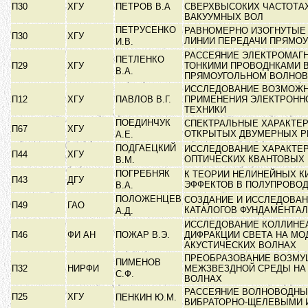
П30
ХГУ
ПЕТРОВ В.А
СВЕРХВЫСОКИХ ЧАСТОТА
ВАКУУМНЫХ ВОЛ
ПЕТРУСЕНКО
РАВНОМЕРНО ИЗОГНУТЫЕ
П30
ХГУ
ЛИНИИ ПЕРЕДАЧИ ПРЯМО
И.В.
РАССЕЯНИЕ ЭЛЕКТРОМАГ
ПЕТЛЕНКО
П29
ХГУ
ТОНКИМИ ПРОВОДНКАМИ 
В.А.
ПРЯМОУГОЛЬНОМ ВОЛНО
ИССЛЕДОВАНИЕ ВОЗМОЖ
П12
ХГУ
ПАВЛОВ В.Г.
ПРИМЕНЕНИЯ ЭЛЕКТРОНН
ТЕХНИКИ
ПОЕДИНЧУК
СПЕКТРАЛЬНЫЕ ХАРАКТЕ
П67
ХГУ
ОТКРЫТЫХ ДВУМЕРНЫХ 
А.Е.
ПОДГАЕЦКИЙ
ИССЛЕДОВАНИЕ ХАРАКТЕ
П44
ХГУ
ОПТИЧЕСКИХ КВАНТОВЫХ
В.М.
ПОГРЕБНЯК
К ТЕОРИИ НЕЛИНЕЙНЫХ К
П43
ДГУ
ЭФФЕКТОВ В ПОЛУПРОВО
В.А.
ПОЛОЖЕНЦЕВ
СОЗДАНИЕ И ИССЛЕДОВА
П49
ГАО
КАТАЛОГОВ ФУНДАМЕНТА
А.Д.
ИССЛЕДОВАНИЕ КОЛЛИНЕ
П46
ФИ АН
ПОЖАР В.Э.
ДИФРАКЦИИ СВЕТА НА М
АКУСТИЧЕСКИХ ВОЛНАХ
ПРЕОБРАЗОВАНИЕ ВОЗМУ
ПИМЕНОВ
П32
НИРФИ
МЕЖЗВЕЗДНОЙ СРЕДЫ НА
С.Ф.
ВОЛНАХ
РАССЕЯНИЕ ВОЛНОВОДНЫ
П25
ХГУ
ПЕНКИН Ю.М.
ВИБРАТОРНО-ЩЕЛЕВЫМИ 