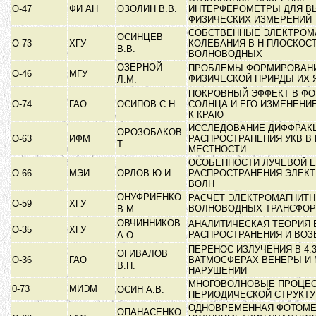
О-47
ФИ АН
ОЗОЛИН В.В.
ИНТЕРФЕРОМЕТРЫ ДЛЯ В
ФИЗИЧЕСКИХ ИЗМЕРЕНИЙ
СОБСТВЕННЫЕ ЭЛЕКТРОМ
ОСИНЦЕВ
О-73
ХГУ
КОЛЕБАНИЯ В Н-ПЛОСКОС
В.В.
ВОЛНОВОДНЫХ
ОЗЕРНОЙ
ПРОБЛЕМЫ ФОРМИРОВАНИ
О-46
МГУ
ФИЗИЧЕСКОЙ ПРИРДЫ ИХ
Л.М.
ПОКРОВНЫЙ ЭФФЕКТ В Ф
О-74
ГАО
ОСИПОВ С.Н.
СОЛНЦА И ЕГО ИЗМЕНЕНИ
К КРАЮ
ИССЛЕДОВАНИЕ ДИФФРАК
ОРОЗОБАКОВ
О-63
ИФМ
РАСПРОСТРАНЕНИЯ УКВ В
Т.
МЕСТНОСТИ
ОСОБЕННОСТИ ЛУЧЕВОЙ 
О-66
МЭИ
ОРЛОВ Ю.И.
РАСПРОСТРАНЕНИЯ ЭЛЕК
ВОЛН
ОНУФРИЕНКО
РАСЧЕТ ЭЛЕКТРОМАГНИТН
О-59
ХГУ
ВОЛНОВОДНЫХ ТРАНСФО
В.М.
ОВЧИННИКОВ
АНАЛИТИЧЕСКАЯ ТЕОРИЯ
О-35
ХГУ
РАСПРОСТРАНЕНИЯ И ВО
А.О.
ПЕРЕНОС ИЗЛУЧЕНИЯ В 4.
ОГИВАЛОВ
О-36
ГАО
ВАТМОСФЕРАХ ВЕНЕРЫ И 
В.П.
НАРУШЕНИИ
МНОГОВОЛНОВЫЕ ПРОЦЕС
0-73
МИЭМ
ОСИН А.В.
ПЕРИОДИЧЕСКОЙ СТРУКТ
ОДНОВРЕМЕННАЯ ФОТОМЕ
ОПАНАСЕНКО