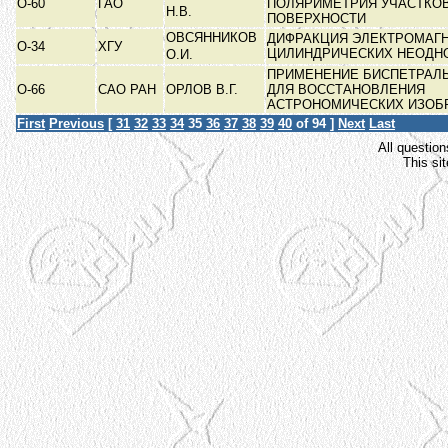
О-60
ГАО
ПОЛЯРИМЕТРИЯ УЧАСТКО
Н.В.
ПОВЕРХНОСТИ
ОВСЯННИКОВ
ДИФРАКЦИЯ ЭЛЕКТРОМАГН
О-34
ХГУ
ЦИЛИНДРИЧЕСКИХ НЕОД
О.И.
ПРИМЕНЕНИЕ БИСПЕТРАЛ
О-66
САО РАН
ОРЛОВ В.Г.
ДЛЯ ВОССТАНОВЛЕНИЯ
АСТРОНОМИЧЕСКИХ ИЗО
First
Previous
[
31
32
33
34
35
36
37
38
39
40
of 94 ]
Next
Last
All question
This si