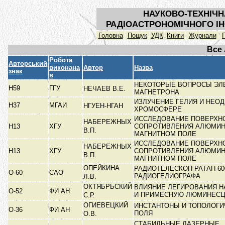
НАУКОВО-ТЕХНІЧН
РАДІОАСТРОНОМІЧНОГО ІН
Головна
Пошук
УДК
Книги
Журнали
Все
Робота
Авторський
виконана
Автор
Назва
знак
в
НЕКОТОРЫЕ ВОПРОСЫ ЭЛ
Н59
ГГУ
НЕЧАЕВ В.Е.
МАГНЕТРОНА
ИЗЛУЧЕНИЕ ГЕЛИЯ И НЕО
Н37
МГАИ
НГУЕН-НГАН
ХРОМОСФЕРЕ
ИССЛЕДОВАНИЕ ПОВЕРХН
НАБЕРЕЖНЫХ
Н13
ХГУ
СОПРОТИВЛЕНИЯ АЛЮМИН
В.П.
МАГНИТНОМ ПОЛЕ
ИССЛЕДОВАНИЕ ПОВЕРХН
НАБЕРЕЖНЫХ
Н13
ХГУ
СОПРОТИВЛЕНИЯ АЛЮМИН
В.П.
МАГНИТНОМ ПОЛЕ
ОПЕЙКИНА
РАДИОТЕЛЕСКОП РАТАН-60
О-60
САО
РАДИОГЕЛИОГРАФА
Л.В.
ОКТЯБРЬСКИЙ
ВЛИЯНИЕ ЛЕГИРОВАНИЯ Н
О-52
ФИ АН
И ПРИМЕСНУЮ ЛЮМИНЕС
С.Р.
ОГИЕВЕЦКИЙ
ИНСТАНТОНЫ И ТОПОЛОГИ
О-36
ФИ АН
ПОЛЯ
О.В.
СТАБИЛЬНЫЕ ЛАЗЕРНЫЕ