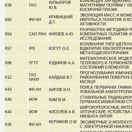
ВЗАЄМОДІЯ ЗАРЯДЖЕНИХ 
КИЗЬЮРОВ
К38
ГАО
МАГНІТНИМИ ПОЛЯМИ І Х
Ю.В.
КОСМІЧНІЙ ПЛАЗМІ
ЭВОЛЮЦИЯ МАСС И МОМ
КРИВИЦКИЙ
К82
ФИ АН
ИМПУЛЬСА ГАЛАКТИК И В
Д.С.
АКТИВНОСТИ
РАЗРАБОТКА МЕТОДИКИ 
К54
САО РАН
КНЯЗЕВ А.Ю.
КОМПАКТНЫХ ГАЛАКТИК И
ИССЛЕДОВАНИЕ
КОЛИВАННЯ ТИПУ ШЕПОЧУ
К57
ІРЕ
КОГУТ О.Є.
ВІДКРИТИХ КВАЗІОПТИЧН
МЕТАЛОДІЕЛЕКТРИЧНИХ
МАТЕМАТИЧЕСКОЕ МОДЕ
К88
УГТУ
КУДИНОВ А.А.
ТЕПЛОВОГО И ТЕРМОНАП
СОСТОЯНИЙ ЄЛЕМЕНТОВ
ПРОГНОЗУВАННЯ ХІМІЧНО
ГАО
К12
КАЙДАШ В.Г.
РАЙОНУВАННЯ ПОВЕРХНІ В
НАНУ
МІСЯЦЯ
ПОИСК ПЕРВИЧНІХ ГАММА
К43
ФИ АН
КИРОВ И.Н.
ЛОКАЛЬНОЙ АНИЗОТРОП
СТАВИЛЬНЫЕ РАДИАЦИОН
К40
ИОФ
КИМ В.М.
ГЕРМАНОСИЛИКАТНОМ С
ШИРОКОПОЛОСНЫЕ ИНТЕ
К44
ИОФ
КИСЕЛЕВ А.В.
ОПТИЧЕСКИЕ УСТОЙСТВА
НИОБАТА ЛИТИЯ
КЕРИМОВ О.М
ЭКСИМЕРНЫЕ И МОЛЕКУЛ
К36
ФИ АН
С ЭЛЕКТРОННОЙ НАКАЧК
.