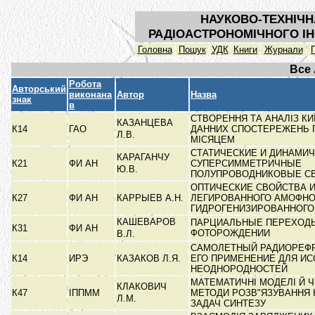
НАУКОВО-ТЕХНІЧН
РАДІОАСТРОНОМІЧНОГО ІН
Головна
Пошук
УДК
Книги
Журнали
Все
Робота
Авторський
виконана
Автор
Назва
знак
в
СТВОРЕННЯ ТА АНАЛІЗ КИ
КАЗАНЦЕВА
К14
ГАО
ДАННИХ СПОСТЕРЕЖЕНЬ П
Л.В.
МІСЯЦЕМ
СТАТИЧЕСКИЕ И ДИНАМИ
КАРАГАНЧУ
К21
ФИ АН
СУПЕРСИММЕТРИЧНЫЕ
Ю.В.
ПОЛУПРОВОДНИКОВЫЕ С
ОПТИЧЕСКИЕ СВОЙСТВА 
К27
ФИ АН
КАРРЫЕВ А.Н.
ЛЕГИРОВАННОГО АМОФНО
ГИДРОГЕНИЗИРОВАННОГ
КАШЕВАРОВ
ПАРЦИАЛЬНЫЕ ПЕРЕХОД
К31
ФИ АН
ФОТОРОЖДЕНИИ
В.Л.
САМОЛЕТНЫЙ РАДИОРЕФР
К14
ИРЭ
КАЗАКОВ Л.Я.
ЕГО ПРИМЕНЕНИЕ ДЛЯ И
НЕОДНОРОДНОСТЕЙ
МАТЕМАТИЧНІ МОДЕЛІ Й 
КЛАКОВИЧ
К47
ІППММ
МЕТОДИ РОЗВ"ЯЗУВАННЯ 
Л.М.
ЗАДАЧ СИНТЕЗУ