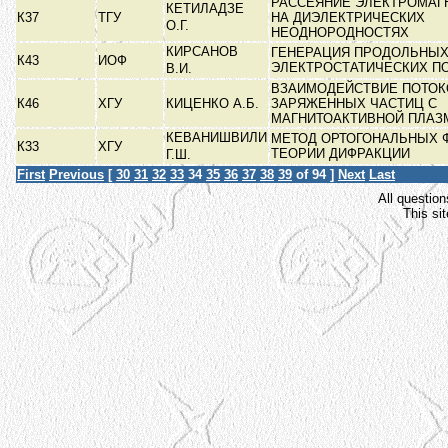
РАССЕЯНИЕ ЭЛЕКТРОМАГ
КЕТИЛАДЗЕ
К37
ТГУ
НА ДИЭЛЕКТРИЧЕСКИХ
О.Г.
НЕОДНОРОДНОСТЯХ
КИРСАНОВ
ГЕНЕРАЦИЯ ПРОДОЛЬНЫХ
К43
ИОФ
ЭЛЕКТРОСТАТИЧЕСКИХ П
В.И.
ВЗАИМОДЕЙСТВИЕ ПОТОК
К46
ХГУ
КИЦЕНКО А.Б.
ЗАРЯЖЕННЫХ ЧАСТИЦ С
МАГНИТОАКТИВНОЙ ПЛА
КЕВАНИШВИЛИ
МЕТОД ОРТОГОНАЛЬНЫХ 
К33
ХГУ
ТЕОРИИ ДИФРАКЦИИ
Г.Ш.
First
Previous
[
30
31
32
33
34
35
36
37
38
39
of 94 ]
Next
Last
All question
This si