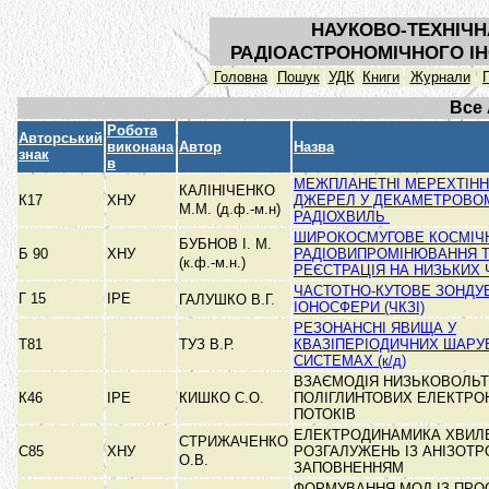
НАУКОВО-ТЕХНІЧН
РАДІОАСТРОНОМІЧНОГО ІН
Головна
Пошук
УДК
Книги
Журнали
Все
Робота
Авторський
виконана
Автор
Назва
знак
в
МЕЖПЛАНЕТНІ МЕРЕХТІНН
КАЛІНІЧЕНКО
К17
ХНУ
ДЖЕРЕЛ У ДЕКАМЕТРОВОМ
М.М. (д.ф.-м.н)
РАДІОХВИЛЬ
ШИРОКОСМУГОВЕ КОСМІЧ
БУБНОВ І. М.
Б 90
ХНУ
РАДІОВИПРОМІНЮВАННЯ Т
(к.ф.-м.н.)
РЕЄСТРАЦІЯ НА НИЗЬКИХ
ЧАСТОТНО-КУТОВЕ ЗОНДУ
Г 15
ІРЕ
ГАЛУШКО В.Г.
ІОНОСФЕРИ (ЧКЗІ)
РЕЗОНАНСНІ ЯВИЩА У
Т81
ТУЗ В.Р.
КВАЗІПЕРІОДИЧНИХ ШАРУ
СИСТЕМАХ (к/д)
ВЗАЄМОДІЯ НИЗЬКОВОЛЬ
К46
ІРЕ
КИШКО С.О.
ПОЛІГЛИНТОВИХ ЕЛЕКТРО
ПОТОКІВ
ЕЛЕКТРОДИНАМИКА ХВИЛ
СТРИЖАЧЕНКО
С85
ХНУ
РОЗГАЛУЖЕНЬ ІЗ АНІЗОТ
О.В.
ЗАПОВНЕННЯМ
ФОРМУВАННЯ МОД ІЗ ПРО