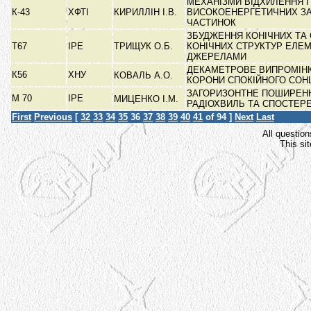
МЕХАНІЗМИ ВІДХИЛЕННЯ П
К-43
ХФТІ
КИРИЛЛІН І.В.
ВИСОКОЕНЕРГЕТИЧНИХ З
ЧАСТИНОК
ЗБУДЖЕННЯ КОНІЧНИХ ТА
Т67
ІРЕ
ТРИЩУК О.Б.
КОНІЧНИХ СТРУКТУР ЕЛЕ
ДЖЕРЕЛАМИ
ДЕКАМЕТРОВЕ ВИПРОМІН
К56
ХНУ
КОВАЛЬ А.О.
КОРОНИ СПОКІЙНОГО СО
ЗАГОРИЗОНТНЕ ПОШИРЕН
М 70
ІРЕ
МИЦЕНКО І.М.
РАДІОХВИЛЬ ТА СПОСТЕ
First
Previous
[
32
33
34
35
36
37
38
39
40
41
of 94 ]
Next
Last
All question
This si