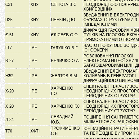
С31
ХНУ
СЕНЮТА В.С.
НЕОДНОРІДНОЮ ПОЛЯРИЗ
ХВИЛЕВІДНИХ
ЗБУДЖЕННЯ В ЕЛЕКТРОДИ
П25
ХНУ
ПЕНКІН Д.Ю.
ОБ"ЄМАХ СТРУКТУРАМИ З
ІМПЕДАНСНИМИ
ДИФРАКЦІЯ ГАУСОВИХ ХВ
Є-51
ХНУ
ЄЛІСЕЄВ О.О.
ПУЧКІВ НА ПЛОСКИХ ЕКРА
ПРЯМОКУТНИМИ ОТВОРА
ЧАСТОТНО-КУТОВЕ ЗОНДУ
Г17
ІРЕ
ГАЛУШКО В.Г.
ЮНОСФЕРИ
РОЗСІЮВАННЯ ПЛОСКОЇ
В-27
ІРЕ
ВЕЛИЧКО О.А.
ЕЛЕКТРОМАГНІТНОЇ ХВИЛІ
БАГАТОШАРОВИМИ ЦІЛІН
ЗБУДЖЕННЯ ЕЛЕКТРОМАГ
Ж52
ІРЕ
ЖЕЛТОВ В.М.
КОЛИВАНЬ В ГЕНЕРАТОРІ
ДИФРАКЦІЙНОГО ВИПРОМ
СПЕКТРАЛЬНІ ВЛАСТИВОС
ХАРЧЕНКО
Х-20
ІРЕ
НЕОДНОРІДНИХ ПРОСТОР
Г.О.
ПЕРІОДИЧНИХ СТРУКТУР
СПЕКТРАЛЬНІ ВЛАСТИВОС
Х 20
ІРЕ
ХАРЧЕНКО Г.0.
НЕОДНОРІДНИХ ПРОСТОР
ПЕРІОДИЧНИХ СТРУКТУР
ЛЕВАДНИЙ
ПОШИРЕННЯ САНТИМЕТРО
Л-34
ІРЕ
МІЛІМЕТРОВИХ РАДІОХВИ
Ю.В.
ТРОФИМЕНКО
ЮНІЗАЦІЙНІ ВТРАТИ ЕНЕРГ
Т70
ХФТІ
ТА ПЕРЕХІДНЕ ВИПРОМІ
С.В.