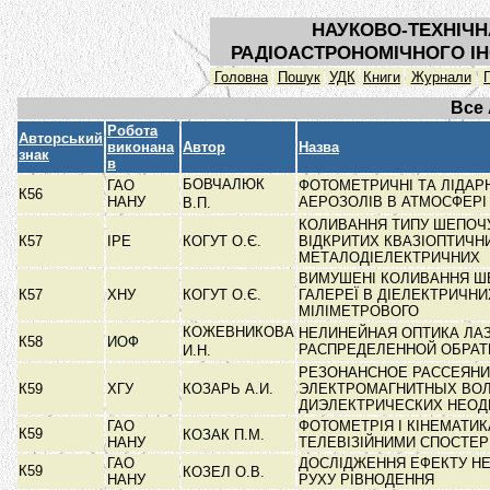
НАУКОВО-ТЕХНІЧН
РАДІОАСТРОНОМІЧНОГО ІН
Головна
Пошук
УДК
Книги
Журнали
Все
Робота
Авторський
виконана
Автор
Назва
знак
в
БОВЧАЛЮК
ГАО
ФОТОМЕТРИЧНІ ТА ЛІДАР
К56
НАНУ
АЕРОЗОЛІВ В АТМОСФЕР
В.П.
КОЛИВАННЯ ТИПУ ШЕПОЧУ
К57
ІРЕ
КОГУТ О.Є.
ВІДКРИТИХ КВАЗІОПТИЧН
МЕТАЛОДІЕЛЕКТРИЧНИХ
ВИМУШЕНІ КОЛИВАННЯ Ш
К57
ХНУ
КОГУТ О.Є.
ГАЛЕРЕЇ В ДІЕЛЕКТРИЧН
МІЛІМЕТРОВОГО
КОЖЕВНИКОВА
НЕЛИНЕЙНАЯ ОПТИКА ЛА
К58
ИОФ
РАСПРЕДЕЛЕННОЙ ОБРА
И.Н.
РЕЗОНАНСНОЕ РАССЕЯН
К59
ХГУ
КОЗАРЬ А.И.
ЭЛЕКТРОМАГНИТНЫХ ВОЛ
ДИЭЛЕКТРИЧЕСКИХ НЕО
ГАО
ФОТОМЕТРІЯ І КІНЕМАТИК
К59
КОЗАК П.М.
НАНУ
ТЕЛЕВІЗІЙНИМИ СПОСТ
ГАО
ДОСЛІДЖЕННЯ ЕФЕКТУ Н
К59
КОЗЕЛ О.В.
НАНУ
РУХУ РІВНОДЕННЯ