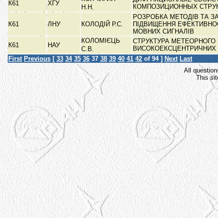
К61
ХГУ
КОМПОЗИЦИОННЫХ СТРУ
Н.Н.
РОЗРОБКА МЕТОДІВ ТА З
К61
ЛНУ
КОЛОДІЙ Р.С.
ПІДВИЩЕННЯ ЕФЕКТИВНОС
МОВНИХ СИГНАЛІВ
КОЛОМІЄЦЬ
СТРУКТУРА МЕТЕОРНОГО
К61
НАУ
ВИСОКОЕКСЦЕНТРИЧНИХ
С.В.
First
Previous
[
33
34
35
36
37
38
39
40
41
42
of 94 ]
Next
Last
All question
This si