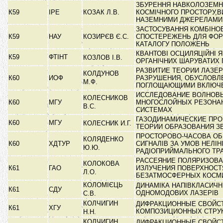
ЗБУРЕННЯ НАВКОЛОЗЕМН
К59
ІРЕ
КОЗАК Л.В.
КОСМІЧНОГО ПРОСТОРУ,В
НАЗЕМНИМИ ДЖЕРЕЛАМ
ЗАСТОСУВАННЯ КОМБІНО
К59
НАУ
КОЗИРЄВ Є.С.
СПОСТЕРЕЖЕНЬ ДЛЯ ФО
КАТАЛОГУ ПОЛОЖЕНЬ
КВАНТОВІ ОСЦИЛЯЦІЙНІ 
К59
ФТІНТ
КОЗЛОВ І.В.
ОРГАНІЧНИХ ШАРУВАТИХ
РАЗВИТИЕ ТЕОРИИ ЛАЗЕ
КОЛДУНОВ
К60
ИОФ
РАЗРУШЕНИЯ, ОБУСЛОВЛ
М.Ф.
ПОГЛОЩАЮЩИМИ ВКЛЮЧ
ИССЛЕДОВАНИЕ ВОЛНОВЫ
КОЛЕСНИКОВ
К60
МГУ
МНОГОСЛОЙНЫХ РЕЗОНА
В.С.
СИСТЕМАХ
ГАЗОДИНАМИЧЕСКИЕ ПР
К60
МГУ
КОЛЕСНИК И.Г.
ТЕОРИИ ОБРАЗОВАНИЯ З
ПРОСТОРОВО-ЧАСОВА О
КОЛЯДЕНКО
К60
ХДТУР
СИГНАЛІВ ЗА УМОВ НЕЛІН
Ю.Ю.
РАДІОПРИЙМАЛЬНОГО ТР
РАССЕЯНИЕ ПОЛЯРИЗОВ
КОЛОКОВА
К61
ГАО
ИЗЛУЧЕНИЯ ПОВЕРХНОС
Л.О.
БЕЗАТМОСФЕРНЫХ КОСМ
КОЛОМІЄЦЬ
ДИНАМІКА НАПІВКЛАСИЧ
К61
СДУ
ОДНОМОДОВИХ ЛАЗЕРІВ
С.В.
КОЛЧИГИН
ДИФРАКЦИОННЫЕ СВОЙС
К61
ХГУ
КОМПОЗИЦИОННЫХ СТРУ
Н.Н.
КОЛЧИГИН
ДИФРАКЦИОННЫЕ СВОЙС