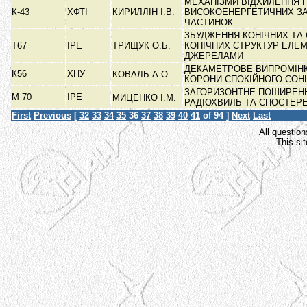
МЕХАНІЗМИ ВІДХИЛЕННЯ П
К-43
ХФТІ
КИРИЛЛІН І.В.
ВИСОКОЕНЕРГЕТИЧНИХ З
ЧАСТИНОК
ЗБУДЖЕННЯ КОНІЧНИХ ТА
Т67
ІРЕ
ТРИЩУК О.Б.
КОНІЧНИХ СТРУКТУР ЕЛЕ
ДЖЕРЕЛАМИ
ДЕКАМЕТРОВЕ ВИПРОМІН
К56
ХНУ
КОВАЛЬ А.О.
КОРОНИ СПОКІЙНОГО СО
ЗАГОРИЗОНТНЕ ПОШИРЕН
М 70
ІРЕ
МИЦЕНКО І.М.
РАДІОХВИЛЬ ТА СПОСТЕ
First
Previous
[
32
33
34
35
36
37
38
39
40
41
of 94 ]
Next
Last
All question
This si