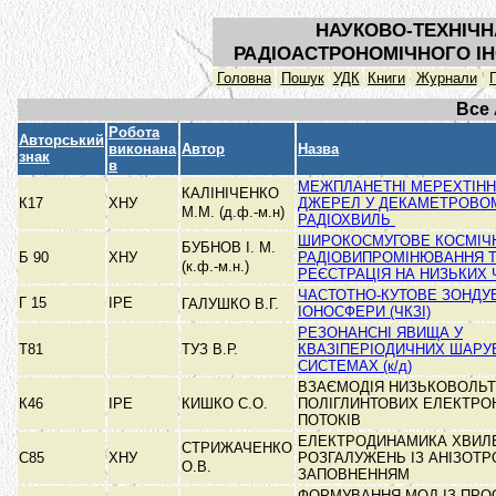
НАУКОВО-ТЕХНІЧН
РАДІОАСТРОНОМІЧНОГО ІН
Головна
Пошук
УДК
Книги
Журнали
Все
Робота
Авторський
виконана
Автор
Назва
знак
в
МЕЖПЛАНЕТНІ МЕРЕХТІНН
КАЛІНІЧЕНКО
К17
ХНУ
ДЖЕРЕЛ У ДЕКАМЕТРОВОМ
М.М. (д.ф.-м.н)
РАДІОХВИЛЬ
ШИРОКОСМУГОВЕ КОСМІЧ
БУБНОВ І. М.
Б 90
ХНУ
РАДІОВИПРОМІНЮВАННЯ Т
(к.ф.-м.н.)
РЕЄСТРАЦІЯ НА НИЗЬКИХ
ЧАСТОТНО-КУТОВЕ ЗОНДУ
Г 15
ІРЕ
ГАЛУШКО В.Г.
ІОНОСФЕРИ (ЧКЗІ)
РЕЗОНАНСНІ ЯВИЩА У
Т81
ТУЗ В.Р.
КВАЗІПЕРІОДИЧНИХ ШАРУ
СИСТЕМАХ (к/д)
ВЗАЄМОДІЯ НИЗЬКОВОЛЬ
К46
ІРЕ
КИШКО С.О.
ПОЛІГЛИНТОВИХ ЕЛЕКТРО
ПОТОКІВ
ЕЛЕКТРОДИНАМИКА ХВИЛ
СТРИЖАЧЕНКО
С85
ХНУ
РОЗГАЛУЖЕНЬ ІЗ АНІЗОТ
О.В.
ЗАПОВНЕННЯМ
ФОРМУВАННЯ МОД ІЗ ПРО