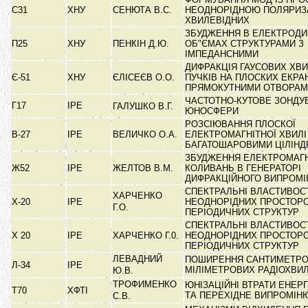
С31
ХНУ
СЕНЮТА В.С.
НЕОДНОРІДНОЮ ПОЛЯРИЗ
ХВИЛЕВІДНИХ
ЗБУДЖЕННЯ В ЕЛЕКТРОДИ
П25
ХНУ
ПЕНКІН Д.Ю.
ОБ"ЄМАХ СТРУКТУРАМИ З
ІМПЕДАНСНИМИ
ДИФРАКЦІЯ ГАУСОВИХ ХВ
Є-51
ХНУ
ЄЛІСЕЄВ О.О.
ПУЧКІВ НА ПЛОСКИХ ЕКРА
ПРЯМОКУТНИМИ ОТВОРА
ЧАСТОТНО-КУТОВЕ ЗОНДУ
Г17
ІРЕ
ГАЛУШКО В.Г.
ЮНОСФЕРИ
РОЗСІЮВАННЯ ПЛОСКОЇ
В-27
ІРЕ
ВЕЛИЧКО О.А.
ЕЛЕКТРОМАГНІТНОЇ ХВИЛІ
БАГАТОШАРОВИМИ ЦІЛІН
ЗБУДЖЕННЯ ЕЛЕКТРОМАГ
Ж52
ІРЕ
ЖЕЛТОВ В.М.
КОЛИВАНЬ В ГЕНЕРАТОРІ
ДИФРАКЦІЙНОГО ВИПРОМ
СПЕКТРАЛЬНІ ВЛАСТИВОС
ХАРЧЕНКО
Х-20
ІРЕ
НЕОДНОРІДНИХ ПРОСТОР
Г.О.
ПЕРІОДИЧНИХ СТРУКТУР
СПЕКТРАЛЬНІ ВЛАСТИВОС
Х 20
ІРЕ
ХАРЧЕНКО Г.0.
НЕОДНОРІДНИХ ПРОСТОР
ПЕРІОДИЧНИХ СТРУКТУР
ЛЕВАДНИЙ
ПОШИРЕННЯ САНТИМЕТРО
Л-34
ІРЕ
МІЛІМЕТРОВИХ РАДІОХВИ
Ю.В.
ТРОФИМЕНКО
ЮНІЗАЦІЙНІ ВТРАТИ ЕНЕРГ
Т70
ХФТІ
ТА ПЕРЕХІДНЕ ВИПРОМІ
С.В.