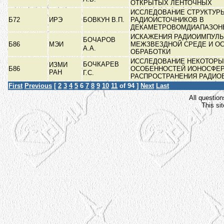
ОТКРЫТЫХ ЛЕНТОЧНЫХ
ИССЛЕДОВАНИЕ СТРУКТУР
Б72
ИРЭ
БОВКУН В.П.
РАДИОИСТОЧНИКОВ В
ДЕКАМЕТРОВОМДИАПАЗОН
ИСКАЖЕНИЯ РАДИОИМПУЛЬ
БОЧАРОВ
Б86
МЭИ
МЕЖЗВЕЗДНОЙ СРЕДЕ И О
А.А.
ОБРАБОТКИ
ИССЛЕДОВАНИЕ НЕКОТОР
БОЧКАРЕВ
ИЗМИ
Б86
ОСОБЕННОСТЕЙ ИОНОСФЕ
РАН
Г.С.
РАСПРОСТРАНЕНИЯ РАДИ
First
Previous
[
2
3
4
5
6
7
8
9
10
11
of 94 ]
Next
Last
All question
This si