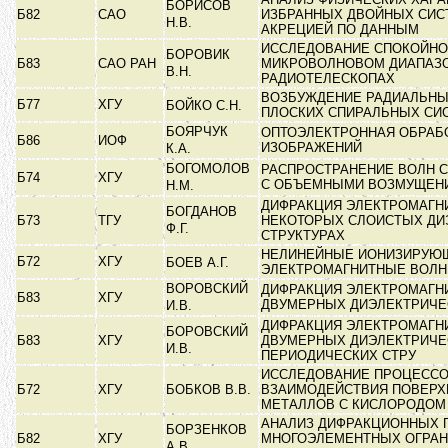
БОРИСОВ
Б82
САО
ИЗБРАННЫХ ДВОЙНЫХ СИС
Н.В.
АКРЕЦИЕЙ ПО ДАННЫМ
ИССЛЕДОВАНИЕ СПОКОЙНО
БОРОВИК
Б83
САО РАН
МИКРОВОЛНОВОМ ДИАПАЗО
В.Н.
РАДИОТЕЛЕСКОПАХ
ВОЗБУЖДЕНИЕ РАДИАЛЬНЫ
Б77
ХГУ
БОЙКО С.Н.
ПЛОСКИХ СПИРАЛЬНЫХ СИ
БОЯРЧУК
ОПТОЭЛЕКТРОННАЯ ОБРАБ
Б86
ИОФ
ИЗОБРАЖЕНИЙ
К.А.
БОГОМОЛОВ
РАСПРОСТРАНЕНИЕ ВОЛН 
Б74
ХГУ
С ОБЪЕМНЫМИ ВОЗМУЩЕ
Н.М.
ДИФРАКЦИЯ ЭЛЕКТРОМАГН
БОГДАНОВ
Б73
ТГУ
НЕКОТОРЫХ СЛОИСТЫХ ДИ
Ф.Г.
СТРУКТУРАХ
НЕЛИНЕЙНЫЕ ИОНИЗИРУЮ
Б72
ХГУ
БОЕВ А.Г.
ЭЛЕКТРОМАГНИТНЫЕ ВОЛН
ВОРОВСКИЙ
ДИФРАКЦИЯ ЭЛЕКТРОМАГН
Б83
ХГУ
ДВУМЕРНЫХ ДИЭЛЕКТРИЧ
И.В.
ДИФРАКЦИЯ ЭЛЕКТРОМАГН
БОРОВСКИЙ
Б83
ХГУ
ДВУМЕРНЫХ ДИЭЛЕКТРИЧЕ
И.В.
ПЕРИОДИЧЕСКИХ СТРУ
ИССЛЕДОВАНИЕ ПРОЦЕСС
Б72
ХГУ
БОБКОВ В.В.
ВЗАИМОДЕЙСТВИЯ ПОВЕРХ
МЕТАЛЛОВ С КИСЛОРОДО
АНАЛИЗ ДИФРАКЦИОННЫХ 
БОРЗЕНКОВ
Б82
ХГУ
МНОГОЭЛЕМЕНТНЫХ ОГРА
А.В.