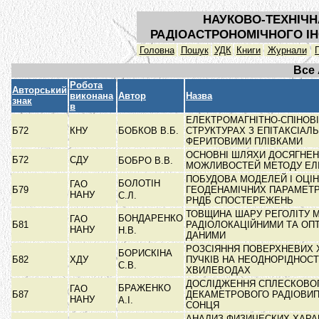
НАУКОВО-ТЕХНІЧН
РАДІОАСТРОНОМІЧНОГО ІН
Головна
Пошук
УДК
Книги
Журнали
Все
Робота
Авторський
виконана
Автор
Назва
знак
в
ЕЛЕКТРОМАГНІТНО-СПІНОВІ
Б72
КНУ
БОБКОВ В.Б.
СТРУКТУРАХ З ЕПІТАКСІАЛ
ФЕРИТОВИМИ ПЛІВКАМИ
ОСНОВНІ ШЛЯХИ ДОСЯГНЕН
Б72
СДУ
БОБРО В.В.
МОЖЛИВОСТЕЙ МЕТОДУ ЕЛ
ПОБУДОВА МОДЕЛЕЙ І ОЦІ
БОЛОТІН
ГАО
Б79
ГЕОДЕНАМІЧНИХ ПАРАМЕТР
НАНУ
С.Л.
РНДБ СПОСТЕРЕЖЕНЬ
ТОВЩИНА ШАРУ РЕГОЛІТУ М
БОНДАРЕНКО
ГАО
Б81
РАДІОЛОКАЦІЙНИМИ ТА ОП
НАНУ
Н.В.
ДАНИМИ
РОЗСІЯННЯ ПОВЕРХНЕВИХ 
БОРИСКІНА
Б82
ХДУ
ПУЧКІВ НА НЕОДНОРІДНОСТ
С.В.
ХВИЛЕВОДАХ
ДОСЛІДЖЕННЯ СПЛЕСКОВО
БРАЖЕНКО
ГАО
Б87
ДЕКАМЕТРОВОГО РАДІОВИ
НАНУ
А.І.
СОНЦЯ
АНАЛИЗ ФИЗИЧЕСКИХ ХАРА