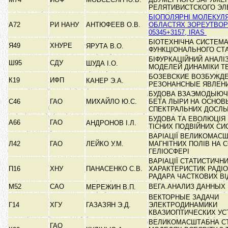
РЕЛЯТИВИСТСКОГО Э
БІОПОЛЯРНІ МОЛЕКУЛЯ
А72
РИ НАНУ
АНТЮФЕЕВ О.В.
ОБЛАСТЯХ ЗОРЕУТВОР
05345+3157, IRAS
БІОТЕХНІЧНА СИСТЕМА
Я49
ХНУРЕ
ЯРУТА В.О.
ФУНКЦІОНАЛЬНОГО СТ
БІФУРКАЦІЙНИЙ АНАЛІ
Ш95
СДУ
ШУДА І.О.
МОДЕЛЕЙ ДИНАМІКИ Т
БОЗЕВСКИЕ ВОЗБУЖДЕ
К19
ИФП
КАНЕР Э.А.
РЕЗОНАНСНЫЕ ЯВЛЕН
БУДОВА ВЗАЭМОДЫЮЧ
С46
ГАО
МИХАЙЛО Ю.С.
БЕТА ЛЫРИ НА ОСНОВ
СПЕКТРАЛЬНИХ ДОСЛ
БУДОВА ТА ЕВОЛЮЦІЯ
А66
ГАО
АНДРОНОВ І.Л.
ТІСНИХ ПОДВІЙНИХ С
ВАРІАЦІЇ ВЕЛИКОМАС
Л42
ГАО
ЛЕЙКО У.М.
МАГНІТНИХ ПОЛІВ НА С
ГЕЛІОСФЕРІ
ВАРІАЦІЇ СТАТИСТИЧН
П16
ХНУ
ПАНАСЕНКО С.В.
ХАРАКТЕРИСТИК РАДІО
РАДАРА ЧАСТКОВИХ ВІ
М52
САО
ВЕГА.АНАЛИЗ ДАННЫ
МЕРЕЖИН В.П.
ВЕКТОРНЫЕ ЗАДАЧИ
Г14
ХГУ
ГАЗАЗЯН Э.Д.
ЭЛЕКТРОДИНАМИКИ
КВАЗИОПТИЧЕСКИХ У
ВЕЛИКОМАСШТАБНА СТ
ГАО