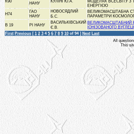
К90
КУЛІНІ Ю.А.
МОДЕЛЯХ ВСЕСВІТУ З
НАНУ
ЕНЕРГІЄЮ
НОВОСЯДЛИЙ
ГАО
ВЕЛИКОМАСШТАБНА СТ
Н74
НАНУ
ПАРАМЕТРИ КОСМОЛОГ
Б.С.
ВАСИЛЬКІВСЬКИЙ
ВЕЛИКОМАСШТАБНИЙ 
В 19
РІ НАНУ
ІОНІЗОВАНОГО ВУГЛЕЦ
Є.В.
First
Previous
[
1
2
3
4
5
6
7
8
9
10
of 94 ]
Next
Last
All question
This si