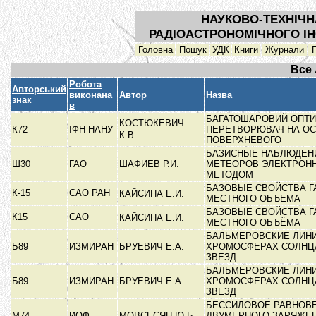
НАУКОВО-ТЕХНІЧН
РАДІОАСТРОНОМІЧНОГО ІН
Головна
Пошук
УДК
Книги
Журнали
Все
Робота
Авторський
виконана
Автор
Назва
знак
в
БАГАТОШАРОВИЙ ОПТ
КОСТЮКЕВИЧ
К72
ІФН НАНУ
ПЕРЕТВОРЮВАЧ НА ОС
К.В.
ПОВЕРХНЕВОГО
БАЗИСНЫЕ НАБЛЮДЕН
Ш30
ГАО
ШАФИЕВ Р.И.
МЕТЕОРОВ ЭЛЕКТРОН
МЕТОДОМ
БАЗОВЫЕ СВОЙСТВА Г
К-15
САО РАН
КАЙСИНА Е.И.
МЕСТНОГО ОБЪЕМА
БАЗОВЫЕ СВОЙСТВА Г
К15
САО
КАЙСИНА Е.И.
МЕСТНОГО ОБЪЁМА
БАЛЬМЕРОВСКИЕ ЛИНИ
Б89
ИЗМИРАН
БРУЕВИЧ Е.А.
ХРОМОСФЕРАХ СОЛНЦ
ЗВЕЗД
БАЛЬМЕРОВСКИЕ ЛИНИ
Б89
ИЗМИРАН
БРУЕВИЧ Е.А.
ХРОМОСФЕРАХ СОЛНЦ
ЗВЕЗД
БЕССИЛОВОЕ РАВНОВ
М74
ИОФ
МОВСЕСЯН Ю.Б.
ДВУМЕРНОГО ЗАРЯЖЕ