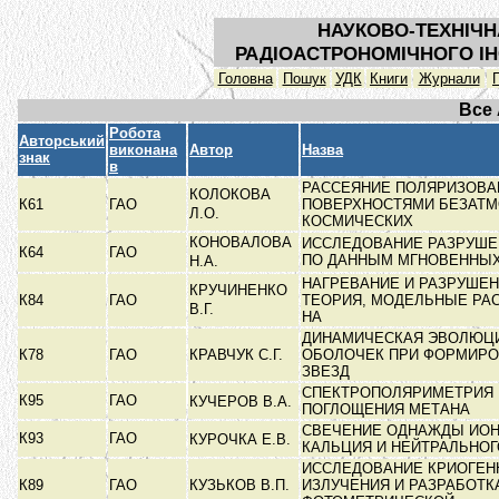
НАУКОВО-ТЕХНІЧН
РАДІОАСТРОНОМІЧНОГО ІН
Головна
Пошук
УДК
Книги
Журнали
Все
Робота
Авторський
виконана
Автор
Назва
знак
в
РАССЕЯНИЕ ПОЛЯРИЗОВА
КОЛОКОВА
К61
ГАО
ПОВЕРХНОСТЯМИ БЕЗАТ
Л.О.
КОСМИЧЕСКИХ
КОНОВАЛОВА
ИССЛЕДОВАНИЕ РАЗРУШЕ
К64
ГАО
ПО ДАННЫМ МГНОВЕННЫ
Н.А.
НАГРЕВАНИЕ И РАЗРУШЕН
КРУЧИНЕНКО
К84
ГАО
ТЕОРИЯ, МОДЕЛЬНЫЕ РА
В.Г.
НА
ДИНАМИЧЕСКАЯ ЭВОЛЮЦ
К78
ГАО
КРАВЧУК С.Г.
ОБОЛОЧЕК ПРИ ФОРМИР
ЗВЕЗД
СПЕКТРОПОЛЯРИМЕТРИЯ 
К95
ГАО
КУЧЕРОВ В.А.
ПОГЛОЩЕНИЯ МЕТАНА
СВЕЧЕНИЕ ОДНАЖДЫ ИО
К93
ГАО
КУРОЧКА Е.В.
КАЛЬЦИЯ И НЕЙТРАЛЬНО
ИССЛЕДОВАНИЕ КРИОГЕН
К89
ГАО
КУЗЬКОВ В.П.
ИЗЛУЧЕНИЯ И РАЗРАБОТК