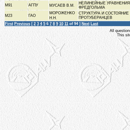
НЕЛИНЕЙНЫЕ УРАВНЕНИЯ 
М91
АГПУ
МУСАЕВ В.М.
ФРЕДГОЛЬМА
МОРОЖЕНКО
СТРУКТУРА И СОСТОЯНИ
М23
ГАО
ПРОТУБЕРАНЦЕВ
Н.Н.
First
Previous
[
2
3
4
5
6
7
8
9
10
11
of 94 ]
Next
Last
All question
This si