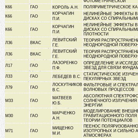
ФОТОМЕТРИЧЕСКОЙ
К66
ГАО
ПОЛЯРИМЕТРИЧЕСКОЕ К
КОРОЛЬ А.Н.
КОРЧАГИН
НЕЛИНЕЙНЫЕ ЭФФЕКТЫ В
К66
ГАО
ДИСКАХ СО СПИРАЛЬНЫ
П.И.
НЕЛИНЕЙНЫЕ ЭФФЕКТЫ В
КОРЧАГИН
К66
ГАО
ДИСКАХ СО СПИРАЛЬНЫМ
П.И.
ПЛОТНОСТИ
ЛЕВИТСКИЙ
ТЕОРИЯ РАСПРОСТРАНЕН
Л36
ВКАС
НЕОДНОРОДНОЙ ПОВЕРХ
Г.Е.
ЛЕВИТСКИЙ
ТЕОРИЯ РАСПРОСТРАНЕН
Л36
ВКАС
НЕОДНОРОДНОЙ ПОВЕРХ
Г.Е.
ЛАЗОРЕНКО
ОПРЕДЕЛЕНИЕ И ИССЛЕД
Л17
ГАО
ЗВЕЗД ДЛЯ СВЯЗИ ФУНД
П.Ф.
СТАТИСТИЧЕСКОЕ ИЗУЧЕ
Л33
ГАО
ЛЕБЕДЕВ В.С.
ПЕКУЛЯРНЫХ ЗВЕЗД
ЛОСКУТНИКОВ
ФИЛЬТРОВЫЕ И СПЕКТРА
Л79
ГАО
ВОЛНОВЫХ ПРОЦЕССОВ
В.С.
АБСОЛЮТНАЯ СПЕКТРОФ
МАТВЕЕВ
М33
ГАО
СОЛНЕЧНОГО ИЗЛУЧЕНИЯ
Ю.Б.
ЭНЕРГИИ
МОДЕЛИРОВАНИЕ ВНЕШН
МАРЧЕНКО
М30
ГАО
ГРАВИТАЦИОННОГО ПОЛЯ
А.Н.
ТЕОРИИ ПОТЕНЦИАЛОВ
ПЕЕНОС ПОЛЯРИЗОВАННО
МИЩЕНКО
М71
ГАО
ИЗОТРОПНЫХ И СИЛЬНО 
М.И.
АТМОСФЕРАХ