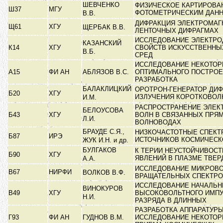
ШЕВЧЕНКО
ФИЗИЧЕСКОЕ КАРТИРОВА
Ш37
МГУ
ФОТОМЕТРИЧЕСКИМ ДА
В.В.
ДИФРАКЦИЯ ЭЛЕКТРОМАГ
Щ61
ХГУ
ЩЕРБАК В.В.
ЛЕНТОЧНЫХ ДИФРАГМАХ
ИССЛЕДОВАНИЕ ЭЛЕКТР
КАЗАНСКИЙ
К14
ХГУ
СВОЙСТВ ИСКУССТВЕННЫ
В.Б.
СРЕД
ИССЛЕДОВАНИЕ НЕКОТОР
А15
ФИ АН
АБЛЯЗОВ В.С.
ОПТИМАЛЬНОГО ПОСТРОЕ
РАЗРАБОТКА
БАЛАКЛИЦКИЙ
ОРОТРОН-ГЕНЕРАТОР ДИ
Б20
ХГУ
ИЗЛУЧЕНИЯ КОРОТКОВОЛ
И.М.
РАСПРОСТРАНЕНИЕ ЭЛЕК
БЕЛОУСОВА
Б43
ХГУ
ВОЛН В СВЯЗАННЫХ ПРЯ
Л.И.
ВОЛНОВОДАХ
БРАУДЕ С.Я.,
НИЗКОЧАСТОТНЫЕ СПЕКТ
Б87
ИРЭ
ИСТОЧНИКОВ КОСМИЧЕСК
ЖУК И.Н. и др.
БУЛГАКОВ
К ТЕРИИ НЕУСТОЙЧИВОСТ
Б90
ХГУ
ЯВЛЕНИЙ В ПЛАЗМЕ ТВЕР
А.А.
ИССЛЕДОВАНИЕ МИКРОВ
В67
НИРФИ
ВОЛКОВ В.Ф.
ВРАЩАТЕЛЬНЫХ СПЕКТР
ИССЛЕДОВАНИЕ НАЧАЛЬН
ВИНОКУРОВ
В49
ХГУ
ВЫСОКОВОЛЬТНОГО ИМП
Н.И.
РАЗРЯДА В ДЛИННЫХ
РАЗРАБОТКА АППАРАТУРЫ
Г93
ФИ АН
ГУДНОВ В.М.
ИССЛЕДОВАНИЕ НЕКОТО