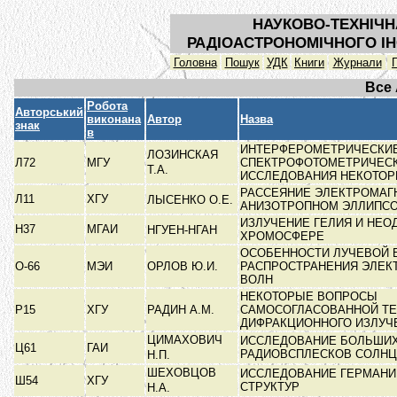
НАУКОВО-ТЕХНІЧН
РАДІОАСТРОНОМІЧНОГО ІН
Головна
Пошук
УДК
Книги
Журнали
Все
Робота
Авторський
виконана
Автор
Назва
знак
в
ИНТЕРФЕРОМЕТРИЧЕСКИЕ
ЛОЗИНСКАЯ
Л72
МГУ
СПЕКТРОФОТОМЕТРИЧЕС
Т.А.
ИССЛЕДОВАНИЯ НЕКОТО
РАССЕЯНИЕ ЭЛЕКТРОМАГ
Л11
ХГУ
ЛЫСЕНКО О.Е.
АНИЗОТРОПНОМ ЭЛЛИПС
ИЗЛУЧЕНИЕ ГЕЛИЯ И НЕО
Н37
МГАИ
НГУЕН-НГАН
ХРОМОСФЕРЕ
ОСОБЕННОСТИ ЛУЧЕВОЙ 
О-66
МЭИ
ОРЛОВ Ю.И.
РАСПРОСТРАНЕНИЯ ЭЛЕК
ВОЛН
НЕКОТОРЫЕ ВОПРОСЫ
Р15
ХГУ
РАДИН А.М.
САМОСОГЛАСОВАННОЙ Т
ДИФРАКЦИОННОГО ИЗЛУ
ЦИМАХОВИЧ
ИССЛЕДОВАНИЕ БОЛЬШИ
Ц61
ГАИ
РАДИОВСПЛЕСКОВ СОЛН
Н.П.
ШЕХОВЦОВ
ИССЛЕДОВАНИЕ ГЕРМАНИЕ
Ш54
ХГУ
СТРУКТУР
Н.А.