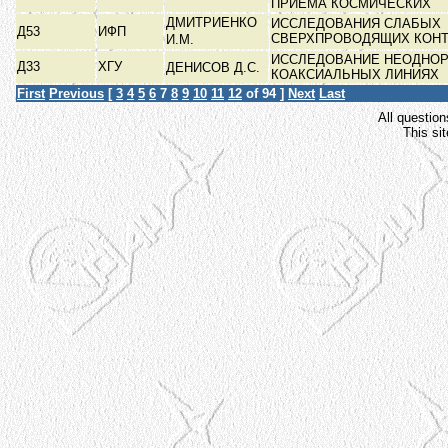
ПРИЕМА КОСМИЧЕСКИХ
ДМИТРИЕНКО
ИССЛЕДОВАНИЯ СЛАБЫХ
Д53
ИФП
СВЕРХПРОВОДЯЩИХ КОН
И.М.
ИССЛЕДОВАНИЕ НЕОДНОР
Д33
ХГУ
ДЕНИСОВ Д.С.
КОАКСИАЛЬНЫХ ЛИНИЯХ
First
Previous
[
3
4
5
6
7
8
9
10
11
12
of 94 ]
Next
Last
All question
This si