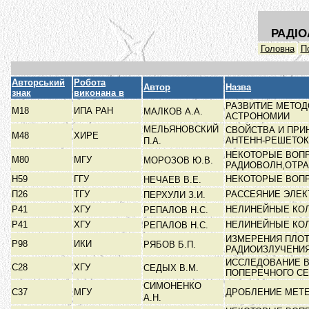
РАДІО
Головна
П
Авторський
Робота
Автор
Назва
знак
виконана в
РАЗВИТИЕ МЕТО
М18
ИПА РАН
МАЛКОВ А.А.
АСТРОНОМИИ
МЕЛЬЯНОВСКИЙ
СВОЙСТВА И ПР
М48
ХИРЕ
АНТЕНН-РЕШЕТО
П.А.
НЕКОТОРЫЕ ВОП
М80
МГУ
МОРОЗОВ Ю.В.
РАДИОВОЛН,ОТР
Н59
ГГУ
НЕКОТОРЫЕ ВОП
НЕЧАЕВ В.Е.
П26
ТГУ
РАССЕЯНИЕ ЭЛЕ
ПЕРХУЛИ З.И.
Р41
ХГУ
НЕЛИНЕЙНЫЕ КО
РЕПАЛОВ Н.С.
Р41
ХГУ
НЕЛИНЕЙНЫЕ КО
РЕПАЛОВ Н.С.
ИЗМЕРЕНИЯ ПЛОТ
Р98
ИКИ
РЯБОВ Б.П.
РАДИОИЗЛУЧЕНИ
ИССЛЕДОВАНИЕ 
С28
ХГУ
СЕДЫХ В.М.
ПОПЕРЕЧНОГО С
СИМОНЕНКО
С37
МГУ
ДРОБЛЕНИЕ МЕТ
А.Н.