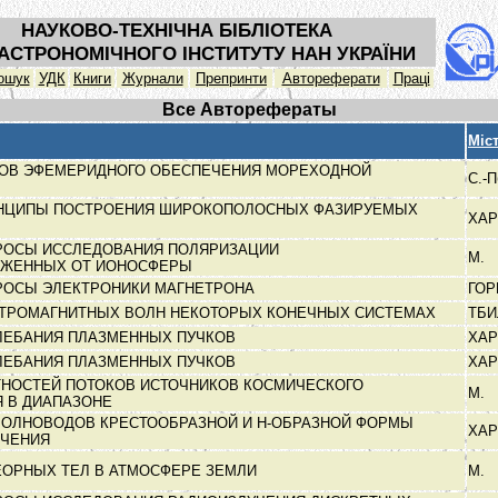
НАУКОВО-ТЕХНІЧНА БІБЛІОТЕКА
АСТРОНОМІЧНОГО ІНСТИТУТУ НАН УКРАЇНИ
ошук
УДК
Книги
Журнали
Препринти
Автореферати
Праці
Все Авторефераты
Міс
ДОВ ЭФЕМЕРИДНОГО ОБЕСПЕЧЕНИЯ МОРЕХОДНОЙ
С.-
ИНЦИПЫ ПОСТРОЕНИЯ ШИРОКОПОЛОСНЫХ ФАЗИРУЕМЫХ
ХА
К
РОСЫ ИССЛЕДОВАНИЯ ПОЛЯРИЗАЦИИ
М.
АЖЕННЫХ ОТ ИОНОСФЕРЫ
РОСЫ ЭЛЕКТРОНИКИ МАГНЕТРОНА
ГО
КТРОМАГНИТНЫХ ВОЛН НЕКОТОРЫХ КОНЕЧНЫХ СИСТЕМАХ
ТБ
ЛЕБАНИЯ ПЛАЗМЕННЫХ ПУЧКОВ
ХА
ЛЕБАНИЯ ПЛАЗМЕННЫХ ПУЧКОВ
ХА
НОСТЕЙ ПОТОКОВ ИСТОЧНИКОВ КОСМИЧЕСКОГО
М.
Я В ДИАПАЗОНЕ
ВОЛНОВОДОВ КРЕСТООБРАЗНОЙ И Н-ОБРАЗНОЙ ФОРМЫ
ХА
ЕЧЕНИЯ
ЕОРНЫХ ТЕЛ В АТМОСФЕРЕ ЗЕМЛИ
М.