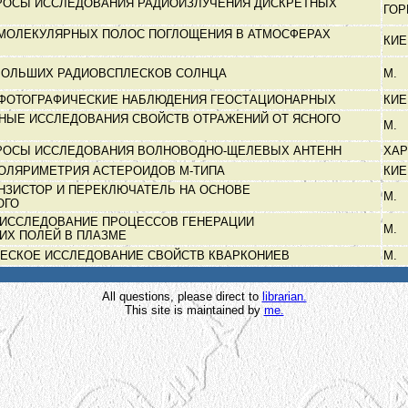
РОСЫ ИССЛЕДОВАНИЯ РАДИОИЗЛУЧЕНИЯ ДИСКРЕТНЫХ
ГО
МОЛЕКУЛЯРНЫХ ПОЛОС ПОГЛОЩЕНИЯ В АТМОСФЕРАХ
КИ
БОЛЬШИХ РАДИОВСПЛЕСКОВ СОЛНЦА
М.
ФОТОГРАФИЧЕСКИЕ НАБЛЮДЕНИЯ ГЕОСТАЦИОНАРНЫХ
КИ
НЫЕ ИССЛЕДОВАНИЯ СВОЙСТВ ОТРАЖЕНИЙ ОТ ЯСНОГО
М.
РОСЫ ИССЛЕДОВАНИЯ ВОЛНОВОДНО-ЩЕЛЕВЫХ АНТЕНН
ХА
ПОЛЯРИМЕТРИЯ АСТЕРОИДОВ М-ТИПА
КИ
НЗИСТОР И ПЕРЕКЛЮЧАТЕЛЬ НА ОСНОВЕ
М.
ОГО
 ИССЛЕДОВАНИЕ ПРОЦЕССОВ ГЕНЕРАЦИИ
М.
ИХ ПОЛЕЙ В ПЛАЗМЕ
ЕСКОЕ ИССЛЕДОВАНИЕ СВОЙСТВ КВАРКОНИЕВ
М.
All questions, please direct to
librarian.
This site is maintained by
me.