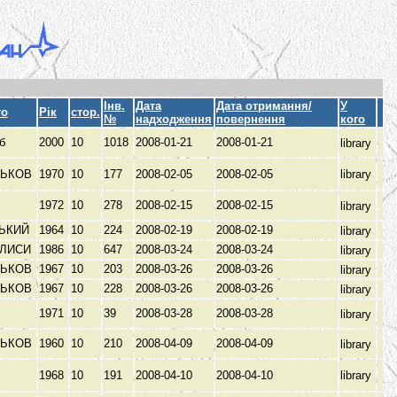
Інв.
Дата
Дата отримання/
У
то
Рік
стор.
№
надходження
повернення
кого
Пб
2000
10
1018
2008-01-21
2008-01-21
library
РЬКОВ
1970
10
177
2008-02-05
2008-02-05
library
1972
10
278
2008-02-15
2008-02-15
library
РЬКИЙ
1964
10
224
2008-02-19
2008-02-19
library
ИЛИСИ
1986
10
647
2008-03-24
2008-03-24
library
РЬКОВ
1967
10
203
2008-03-26
2008-03-26
library
РЬКОВ
1967
10
228
2008-03-26
2008-03-26
library
1971
10
39
2008-03-28
2008-03-28
library
РЬКОВ
1960
10
210
2008-04-09
2008-04-09
library
1968
10
191
2008-04-10
2008-04-10
library