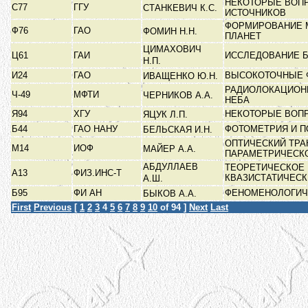
НЕКОТОРЫЕ ВОП
С77
ГГУ
СТАНКЕВИЧ К.С.
ИСТОЧНИКОВ
ФОРМИРОВАНИЕ 
Ф76
ГАО
ФОМИН Н.Н.
ПЛАНЕТ
ЦИМАХОВИЧ
Ц61
ГАИ
ИССЛЕДОВАНИЕ 
Н.П.
И24
ГАО
ВЫСОКОТОЧНЫЕ 
ИВАЩЕНКО Ю.Н.
РАДИОЛОКАЦИОН
Ч-49
МФТИ
ЧЕРНИКОВ А.А.
НЕБА
Я94
ХГУ
НЕКОТОРЫЕ ВОП
ЯЦУК Л.П.
Б44
ГАО НАНУ
ФОТОМЕТРИЯ И 
БЕЛЬСКАЯ И.Н.
ОПТИЧЕСКИЙ ТРА
М14
ИОФ
МАЙЕР А.А.
ПАРАМЕТРИЧЕСК
АБДУЛЛАЕВ
ТЕОРЕТИЧЕСКОЕ
А13
ФИЗ.ИНС-Т
КВАЗИСТАТИЧЕСК
А.Ш.
Б95
ФИ АН
ФЕНОМЕНОЛОГИЧ
БЫКОВ А.А.
First
Previous
[
1
2
3
4
5
6
7
8
9
10
of 94 ]
Next
Last