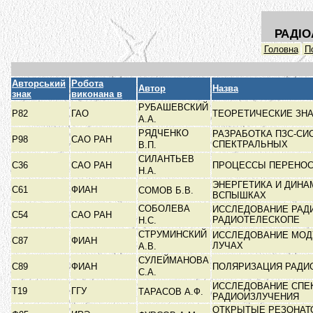
РАДІО
Головна
П
Авторський
Робота
Автор
Назва
знак
виконана в
РУБАШЕВСКИЙ
Р82
ГАО
ТЕОРЕТИЧЕСКИЕ ЗН
А.А.
РЯДЧЕНКО
РАЗРАБОТКА ПЗС-СИ
Р98
САО РАН
СПЕКТРАЛЬНЫХ
В.П.
СИЛАНТЬЕВ
С36
САО РАН
ПРОЦЕССЫ ПЕРЕНОС
Н.А.
ЭНЕРГЕТИКА И ДИН
С61
ФИАН
СОМОВ Б.В.
ВСПЫШКАХ
СОБОЛЕВА
ИССЛЕДОВАНИЕ РАД
С54
САО РАН
РАДИОТЕЛЕСКОПЕ
Н.С.
СТРУМИНСКИЙ
ИССЛЕДОВАНИЕ МОД
С87
ФИАН
ЛУЧАХ
А.В.
СУЛЕЙМАНОВА
С89
ФИАН
ПОЛЯРИЗАЦИЯ РАДИ
С.А.
ИССЛЕДОВАНИЕ СПЕК
Т19
ГГУ
ТАРАСОВ А.Ф.
РАДИОИЗЛУЧЕНИЯ
ОТКРЫТЫЕ РЕЗОНАТ