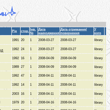
Інв.
Дата
Дата отримання/
У
Рік
стор.
№
надходження
повернення
кого
1991
20
1
2008-03-27
2008-03-27
library
1992
24
1
2008-03-27
2008-03-27
library
ОД
1992
16
1
2008-04-09
2008-04-09
library
1989
27
1
2008-04-09
2008-04-09
library
1992
47
1
2008-04-11
2008-04-11
library
1992
14
1
2008-04-11
2008-04-11
library
2003
16
1
2008-04-11
2008-04-11
library
Й
1979
20
1
2008-04-16
2008-04-16
library