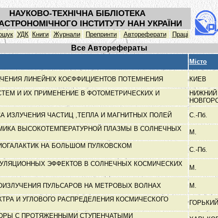
НАУКОВО-ТЕХНІЧНА БІБЛІОТЕКА
АСТРОНОМІЧНОГО ІНСТИТУТУ НАН УКРАЇНИ
ошук
УДК
Книги
Журнали
Препринти
Автореферати
Праці
Все Авторефераты
Місто
АЧЕНИЯ ЛИНЕЙНІХ КОЄФФИЦИЕНТОВ ПОТЕМНЕНИЯ
КИЕВ
СТЕМ И ИХ ПРИМЕНЕНИЕ В ФОТОМЕТРИЧЕСКИХ И
НИЖНИЙ
НОВГОР
А ИЗЛУЧЕНИЯ ЧАСТИЦ ,ТЕПЛА И МАГНИТНЫХ ПОЛЕЙ
С.-Пб.
АМИКА ВЫСОКОТЕМПЕРАТУРНОЙ ПЛАЗМЫ В СОЛНЕЧНЫХ
М.
ИОГАЛАКТИК НА БОЛЬШОМ ПУЛКОВСКОМ
С.-Пб.
УЛЯЦИОННЫХ ЭФФЕКТОВ В СОЛНЕЧНЫХ КОСМИЧЕСКИХ
М.
ОИЗЛУЧЕНИЯ ПУЛЬСАРОВ НА МЕТРОВЫХ ВОЛНАХ
М.
ТРА И УГЛОВОГО РАСПРЕДЕЛЕНИЯ КОСМИЧЕСКОГО
ГОРЬКИ
ОРЫ С ПРОТЯЖЕННЫМИ СТУПЕНЧАТЫМИ