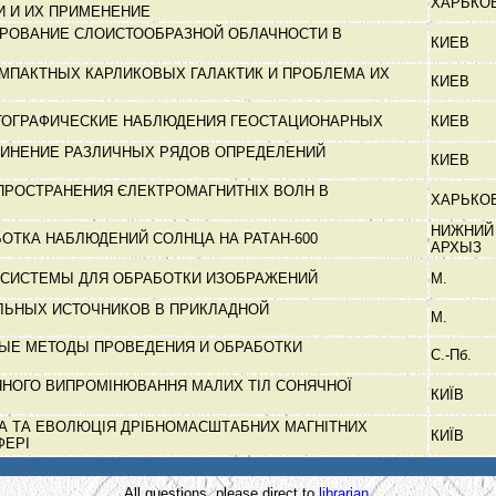
ХАРЬКО
 И ИХ ПРИМЕНЕНИЕ
РОВАНИЕ СЛОИСТООБРАЗНОЙ ОБЛАЧНОСТИ В
КИЕВ
МПАКТНЫХ КАРЛИКОВЫХ ГАЛАКТИК И ПРОБЛЕМА ИХ
КИЕВ
ОГРАФИЧЕСКИЕ НАБЛЮДЕНИЯ ГЕОСТАЦИОНАРНЫХ
КИЕВ
ДИНЕНИЕ РАЗЛИЧНЫХ РЯДОВ ОПРЕДЕЛЕНИЙ
КИЕВ
ПРОСТРАНЕНИЯ ЄЛЕКТРОМАГНИТНІХ ВОЛН В
ХАРЬКО
НИЖНИЙ
ОТКА НАБЛЮДЕНИЙ СОЛНЦА НА РАТАН-600
АРХЫЗ
-СИСТЕМЫ ДЛЯ ОБРАБОТКИ ИЗОБРАЖЕНИЙ
М.
ЛЬНЫХ ИСТОЧНИКОВ В ПРИКЛАДНОЙ
М.
ЫЕ МЕТОДЫ ПРОВЕДЕНИЯ И ОБРАБОТКИ
С.-Пб.
Х
ЯНОГО ВИПРОМІНЮВАННЯ МАЛИХ ТІЛ СОНЯЧНОЇ
КИЇВ
КА ТА ЕВОЛЮЦІЯ ДРІБНОМАСШТАБНИХ МАГНІТНИХ
КИЇВ
ФЕРІ
All questions, please direct to
librarian.