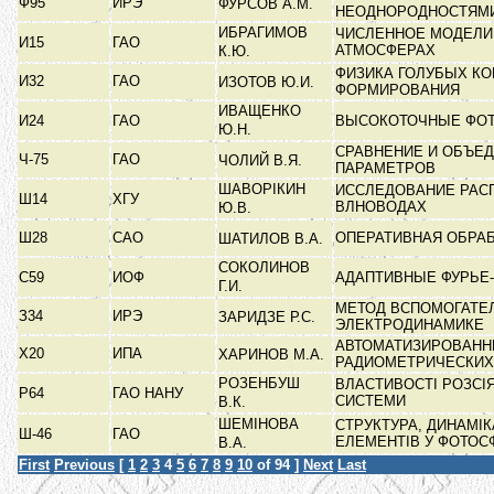
Ф95
ИРЭ
ФУРСОВ А.М.
НЕОДНОРОДНОСТЯМИ
ИБРАГИМОВ
ЧИСЛЕННОЕ МОДЕЛИ
И15
ГАО
АТМОСФЕРАХ
К.Ю.
ФИЗИКА ГОЛУБЫХ КО
И32
ГАО
ИЗОТОВ Ю.И.
ФОРМИРОВАНИЯ
ИВАЩЕНКО
И24
ГАО
ВЫСОКОТОЧНЫЕ ФОТ
Ю.Н.
СРАВНЕНИЕ И ОБЪЕ
Ч-75
ГАО
ЧОЛИЙ В.Я.
ПАРАМЕТРОВ
ШАВОРІКИН
ИССЛЕДОВАНИЕ РАС
Ш14
ХГУ
ВЛНОВОДАХ
Ю.В.
Ш28
САО
ОПЕРАТИВНАЯ ОБРАБ
ШАТИЛОВ В.А.
СОКОЛИНОВ
С59
ИОФ
АДАПТИВНЫЕ ФУРЬЕ
Г.И.
МЕТОД ВСПОМОГАТЕ
З34
ИРЭ
ЗАРИДЗЕ Р.С.
ЭЛЕКТРОДИНАМИКЕ
АВТОМАТИЗИРОВАНН
Х20
ИПА
ХАРИНОВ М.А.
РАДИОМЕТРИЧЕСКИ
РОЗЕНБУШ
ВЛАСТИВОСТІ РОЗСІ
Р64
ГАО НАНУ
СИСТЕМИ
В.К.
ШЕМІНОВА
СТРУКТУРА, ДИНАМІ
Ш-46
ГАО
ЕЛЕМЕНТІВ У ФОТОС
В.А.
First
Previous
[
1
2
3
4
5
6
7
8
9
10
of 94 ]
Next
Last