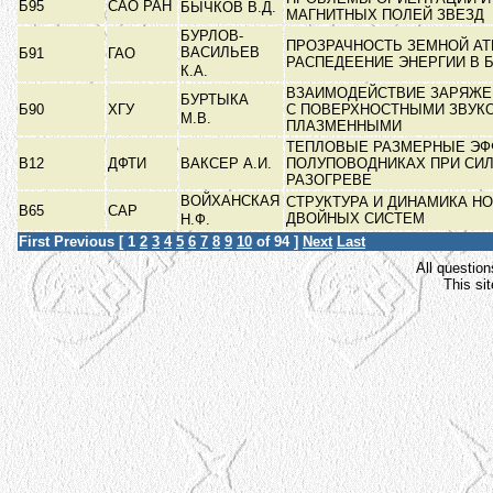
Б95
САО РАН
БЫЧКОВ В.Д.
МАГНИТНЫХ ПОЛЕЙ ЗВЕЗД
БУРЛОВ-
ПРОЗРАЧНОСТЬ ЗЕМНОЙ А
ВАСИЛЬЕВ
Б91
ГАО
РАСПЕДЕЕНИЕ ЭНЕРГИИ В
К.А.
ВЗАИМОДЕЙСТВИЕ ЗАРЯЖЕ
БУРТЫКА
Б90
ХГУ
С ПОВЕРХНОСТНЫМИ ЗВУК
М.В.
ПЛАЗМЕННЫМИ
ТЕПЛОВЫЕ РАЗМЕРНЫЕ ЭФ
В12
ДФТИ
ВАКСЕР А.И.
ПОЛУПОВОДНИКАХ ПРИ СИ
РАЗОГРЕВЕ
ВОЙХАНСКАЯ
СТРУКТУРА И ДИНАМИКА 
В65
САР
ДВОЙНЫХ СИСТЕМ
Н.Ф.
First
Previous
[
1
2
3
4
5
6
7
8
9
10
of 94 ]
Next
Last
All question
This si