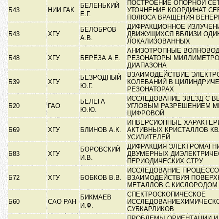
ПОСТРОЕНИЕ ОПОРНОЙ СЕТ
БЕЛЕНЬКИЙ
Б43
НИИ ГАК
УТОЧНЕНИЕ КООРДИНАТ СЕ
Е.Г.
ПОЛЮСА ВРАЩЕНИЯ ВЕНЕ
ДИФРАКЦИОННОЕ ИЗЛУЧЕНИ
БЕЛОБРОВ
Б43
ХГУ
ДВИЖУЩИХСЯ ВБЛИЗИ ОД
А.В.
ЛОКАЛИЗОВАННЫХ
АНИЗОТРОПНЫЕ ВОЛНОВО
Б48
ХГУ
БЕРЁЗА А.Е.
РЕЗОНАТОРЫ МИЛЛИМЕТР
ДИАПАЗОНА
ВЗАИМОДЕЙСТВИЕ ЭЛЕКТР
БЕЗРОДНЫЙ
Б39
ХГУ
КОЛЕБАНИЙ В ЦИЛИНДРИЧ
Ю.Г.
РЕЗОНАТОРАХ
ИССЛЕДОВАНИЕ ЗВЕЗД С 
БЕЛЕГА
Б20
ГАО
УГЛОВЫМ РАЗРЕШЕНИЕМ 
Ю.Ю.
ЦИФРОВОЙ
ИНВЕРСИОННЫЕ ХАРАКТЕР
Б69
ХГУ
БЛИНОВ А.К.
АКТИВНЫХ КРИСТАЛЛОВ К
УСИЛИТЕЛЕЙ
ДИФРАКЦИЯ ЭЛЕКТРОМАГН
БОРОВСКИЙ
Б83
ХГУ
ДВУМЕРНЫХ ДИЭЛЕКТРИЧЕ
И.В.
ПЕРИОДИЧЕСКИХ СТРУ
ИССЛЕДОВАНИЕ ПРОЦЕСС
Б72
ХГУ
БОБКОВ В.В.
ВЗАИМОДЕЙСТВИЯ ПОВЕРХ
МЕТАЛЛОВ С КИСЛОРОДО
СПЕКТРОСКОПИЧЕСКОЕ
БИКМАЕВ
Б60
САО РАН
ИССЛЕДОВАНИЕХИМИЧЕСКО
И.Ф.
СУБКАРЛИКОВ
ПРОБЛЕМЫ ОРИЕНТАЦИИ И