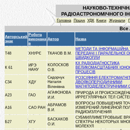
НАУКОВО-ТЕХНІЧН
РАДІОАСТРОНОМІЧНОГО ІН
Головна
Пошук
УДК
Книги
Журнали
Все
Робота
Авторський
виконана
Автор
Назва
знак
в
МЕТОДИ ТА ІНФОРМАЦІЙНА
Т48
ХНУРЄ
ТКАЧОВ В.М.
ПЕРЕДАЧІ І ПАРАЛЕЛЬНОЇ 
ШВИДКОПЛИ
КХ РАДІОДІАГНОСТИКА
КОЛОСКОВ
ИРЭ
К 61
ВЕЛИКОМАСШТАБНИХ ІОНО
НАНУ
О.В.
ПРОЦЕСІВ
Сидорчук
РОЗСІЯННЯ ЕЛЕКТРОМАГНІ
Наталія
С34
ХДУ
ДВОЯКОПЕРІОДИЧНИМИ
МАГНІТОДІЕЛЕКТРИЧНИМИ 
Віленівна
АГАФОНОВА
ПРИРОДА И ПРОИСХОЖДЕН
А23
ГАО
ИРРЕГУЛЯРНЫХ ТЕЛ СИСТ
И.И.
ВОПРОСЫ ПОВЫШЕНИЯ ТО
АБРАМОВ
А16
САО РАН
ИЗМЕРЕНИЙ ЛИНЕЙНОЙ ПО
В.И.
РАДИОИЗЛУЧЕНИЯ
СУБМИЛЛИМЕТРОВЫЫЕ ВР
БАСКАКОВ
Б27
ХГУ
СПЕКТРЫ НЕКОТОРЫХ МНО
О.И.
МОЛЕКУЛ