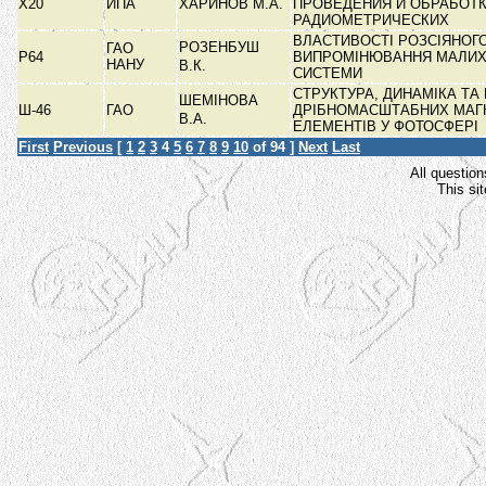
Х20
ИПА
ХАРИНОВ М.А.
ПРОВЕДЕНИЯ И ОБРАБОТ
РАДИОМЕТРИЧЕСКИХ
ВЛАСТИВОСТІ РОЗСІЯНОГ
РОЗЕНБУШ
ГАО
Р64
ВИПРОМІНЮВАННЯ МАЛИХ 
НАНУ
В.К.
СИСТЕМИ
СТРУКТУРА, ДИНАМІКА ТА
ШЕМІНОВА
Ш-46
ГАО
ДРІБНОМАСШТАБНИХ МАГ
В.А.
ЕЛЕМЕНТІВ У ФОТОСФЕРІ
First
Previous
[
1
2
3
4
5
6
7
8
9
10
of 94 ]
Next
Last
All question
This si