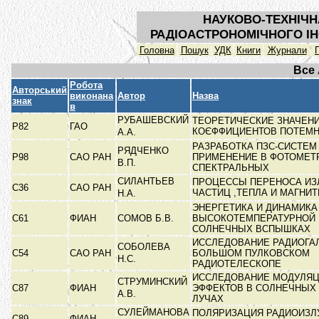
НАУКОВО-ТЕХНІЧН
РАДІОАСТРОНОМІЧНОГО ІН
Головна
Пошук
УДК
Книги
Журнали
Все
Робота
Авторський
виконана
Автор
Назва
знак
в
РУБАШЕВСКИЙ
ТЕОРЕТИЧЕСКИЕ ЗНАЧЕНИ
Р82
ГАО
КОЄФФИЦИЕНТОВ ПОТЕМ
А.А.
РАЗРАБОТКА ПЗС-СИСТЕМ 
РЯДЧЕНКО
Р98
САО РАН
ПРИМЕНЕНИЕ В ФОТОМЕТ
В.П.
СПЕКТРАЛЬНЫХ
СИЛАНТЬЕВ
ПРОЦЕССЫ ПЕРЕНОСА ИЗ
С36
САО РАН
ЧАСТИЦ ,ТЕПЛА И МАГНИ
Н.А.
ЭНЕРГЕТИКА И ДИНАМИКА
С61
ФИАН
СОМОВ Б.В.
ВЫСОКОТЕМПЕРАТУРНОЙ 
СОЛНЕЧНЫХ ВСПЫШКАХ
ИССЛЕДОВАНИЕ РАДИОГА
СОБОЛЕВА
С54
САО РАН
БОЛЬШОМ ПУЛКОВСКОМ
Н.С.
РАДИОТЕЛЕСКОПЕ
ИССЛЕДОВАНИЕ МОДУЛЯ
СТРУМИНСКИЙ
С87
ФИАН
ЭФФЕКТОВ В СОЛНЕЧНЫХ
А.В.
ЛУЧАХ
СУЛЕЙМАНОВА
ПОЛЯРИЗАЦИЯ РАДИОИЗЛ
С89
ФИАН