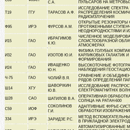
ПУЛЬСАРОВ НА МЕТРОВЫ
С.А.
ИССЛЕДОВАНИЕ СПЕКТРА 
Т19
ГГУ
ТАРАСОВ А.Ф.
РАСПРЕДЕЛЕНИЯ КОСМИЧ
РАДИОИЗЛУЧЕНИЯ
ОТКРЫТЫЕ РЕЗОНАТОРЫ 
Ф95
ИРЭ
ФУРСОВ А.М.
ПРОТЯЖЕННЫМИ СТУПЕН
НЕОДНОРОДНОСТЯМИ И И
ЧИСЛЕННОЕ МОДЕЛИРОВ
ИБРАГИМОВ
И15
ГАО
СЛОИСТООБРАЗНОЙ ОБЛА
К.Ю.
АТМОСФЕРАХ
ФИЗИКА ГОЛУБЫХ КОМПА
И32
ГАО
ИЗОТОВ Ю.И.
КАРЛИКОВЫХ ГАЛАКТИК И
ФОРМИРОВАНИЯ
ИВАЩЕНКО
ВЫСОКОТОЧНЫЕ ФОТОГР
И24
ГАО
НАБЛЮДЕНИЯ ГЕОСТАЦИ
Ю.Н.
СРАВНЕНИЕ И ОБЪЕДИНЕ
Ч-75
ГАО
ЧОЛИЙ В.Я.
РЯДОВ ОПРЕДЕЛЕНИЙ ПА
ШАВОРІКИН
ИССЛЕДОВАНИЕ РАСПРОС
Ш14
ХГУ
ЄЛЕКТРОМАГНИТНІХ ВОЛ
Ю.В.
ОПЕРАТИВНАЯ ОБРАБОТК
Ш28
САО
ШАТИЛОВ В.А.
СОЛНЦА НА РАТАН-600
СОКОЛИНОВ
АДАПТИВНЫЕ ФУРЬЕ-СИС
С59
ИОФ
ОБРАБОТКИ ИЗОБРАЖЕН
Г.И.
МЕТОД ВСПОМОГАТЕЛЬНЫ
З34
ИРЭ
ЗАРИДЗЕ Р.С.
В ПРИКЛАДНОЙ ЭЛЕКТРО
АВТОМАТИЗИРОВАННЫЕ 