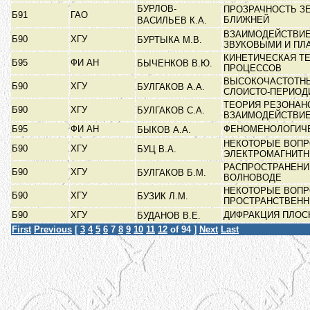
БУРЛОВ-
ПРОЗРАЧНОСТЬ З
Б91
ГАО
БЛИЖНЕЙ
ВАСИЛЬЕВ К.А.
ВЗАИМОДЕЙСТВИЕ
Б90
ХГУ
БУРТЫКА М.В.
ЗВУКОВЫМИ И П
КИНЕТИЧЕСКАЯ Т
Б95
ФИ АН
БЫЧЕНКОВ В.Ю.
ПРОЦЕССОВ
ВЫСОКОЧАСТОТНЫ
Б90
ХГУ
БУЛГАКОВ А.А.
СЛОИСТО-ПЕРИО
ТЕОРИЯ РЕЗОНАН
Б90
ХГУ
БУЛГАКОВ С.А.
ВЗАИМОДЕЙСТВИ
Б95
ФИ АН
ФЕНОМЕНОЛОГИЧЕ
БЫКОВ А.А.
НЕКОТОРЫЕ ВОПР
Б90
ХГУ
БУЦ В.А.
ЭЛЕКТРОМАГНИТ
РАСПРОСТРАНЕНИ
Б90
ХГУ
БУЛГАКОВ Б.М.
ВОЛНОВОДЕ
НЕКОТОРЫЕ ВОПР
Б90
ХГУ
БУЗИК Л.М.
ПРОСТРАНСТВЕН
Б90
ХГУ
ДИФРАКЦИЯ ПЛОС
БУДАНОВ В.Е.
First
Previous
[
3
4
5
6
7
8
9
10
11
12
of 94 ]
Next
Last