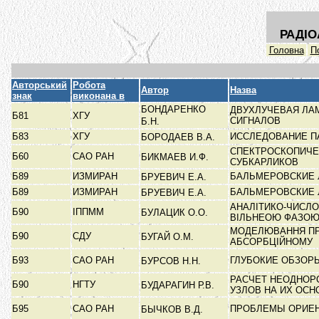
РАДІО
Головна
П
Авторський
Робота
Автор
Назва
знак
виконана в
БОНДАРЕНКО
ДВУХЛУЧЕВАЯ ЛА
Б81
ХГУ
СИГНАЛОВ
Б.Н.
Б83
ХГУ
ИССЛЕДОВАНИЕ П
БОРОДАЕВ В.А.
СПЕКТРОСКОПИЧЕ
Б60
САО РАН
БИКМАЕВ И.Ф.
СУБКАРЛИКОВ
Б89
ИЗМИРАН
БАЛЬМЕРОВСКИЕ 
БРУЕВИЧ Е.А.
Б89
ИЗМИРАН
БАЛЬМЕРОВСКИЕ 
БРУЕВИЧ Е.А.
АНАЛІТИКО-ЧИСЛО
Б90
ІППММ
БУЛАЦИК О.О.
ВІЛЬНЕОЮ ФАЗО
МОДЕЛЮВАННЯ ПРО
Б90
СДУ
БУГАЙ О.М.
АБСОРБЦІЙНОМУ
Б93
САО РАН
ГЛУБОКИЕ ОБЗОРЫ
БУРСОВ Н.Н.
РАСЧЕТ НЕОДНОР
Б90
НГТУ
БУДАРАГИН Р.В.
УЗЛОВ НА ИХ ОС
Б95
САО РАН
ПРОБЛЕМЫ ОРИЕН
БЫЧКОВ В.Д.