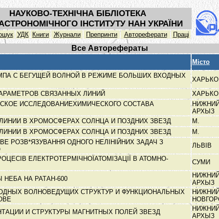
НАУКОВО-ТЕХНІЧНА БІБЛІОТЕКА
АСТРОНОМІЧНОГО ІНСТИТУТУ НАН УКРАЇНИ
ошук
УДК
Книги
Журнали
Препринти
Автореферати
Праці
Все Авторефераты
Місто
МПА С БЕГУЩЕЙ ВОЛНОЙ В РЕЖИМЕ БОЛЬШИХ ВХОДНЫХ
ХАРЬК
АРАМЕТРОВ СВЯЗАННЫХ ЛИНИЙ
ХАРЬК
СКОЕ ИССЛЕДОВАНИЕХИМИЧЕСКОГО СОСТАВА
НИЖНИ
АРХЫЗ
ЛИНИИ В ХРОМОСФЕРАХ СОЛНЦА И ПОЗДНИХ ЗВЕЗД
М.
ЛИНИИ В ХРОМОСФЕРАХ СОЛНЦА И ПОЗДНИХ ЗВЕЗД
М.
ВЕ РОЗВ*ЯЗУВАННЯ ОДНОГО НЕЛІНІЙНИХ ЗАДАЧ З
ЛЬВІВ
Ю
ЦЕСІВ ЕЛЕКТРОТЕРМІЧНОЇАТОМІЗАЦІЇ В АТОМНО-
СУМИ
НИЖНИ
 НЕБА НА РАТАН-600
АРХЫЗ
ОДНЫХ ВОЛНОВЕДУЩИХ СТРУКТУР И ФУНКЦИОНАЛЬНЫХ
НИЖНИ
НОВЕ
НОВГО
НИЖНИ
ТАЦИИ И СТРУКТУРЫ МАГНИТНЫХ ПОЛЕЙ ЗВЕЗД
АРХЫЗ