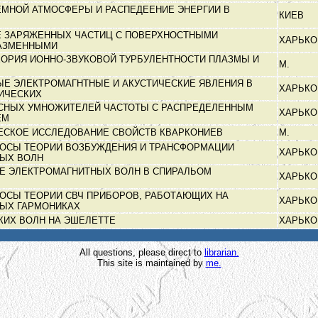
ЕМНОЙ АТМОСФЕРЫ И РАСПЕДЕЕНИЕ ЭНЕРГИИ В
КИЕВ
 ЗАРЯЖЕННЫХ ЧАСТИЦ С ПОВЕРХНОСТНЫМИ
ХАРЬК
ЛАЗМЕННЫМИ
ЕОРИЯ ИОННО-ЗВУКОВОЙ ТУРБУЛЕНТНОСТИ ПЛАЗМЫ И
М.
Е ЭЛЕКТРОМАГНТНЫЕ И АКУСТИЧЕСКИЕ ЯВЛЕНИЯ В
ХАРЬК
ДИЧЕСКИХ
СНЫХ УМНОЖИТЕЛЕЙ ЧАСТОТЫ С РАСПРЕДЕЛЕННЫМ
ХАРЬК
ЕМ
СКОЕ ИССЛЕДОВАНИЕ СВОЙСТВ КВАРКОНИЕВ
М.
ОСЫ ТЕОРИИ ВОЗБУЖДЕНИЯ И ТРАНСФОРМАЦИИ
ХАРЬК
НЫХ ВОЛН
Е ЭЛЕКТРОМАГНИТНЫХ ВОЛН В СПИРАЛЬОМ
ХАРЬК
ОСЫ ТЕОРИИ СВЧ ПРИБОРОВ, РАБОТАЮЩИХ НА
ХАРЬК
НЫХ ГАРМОНИКАХ
КИХ ВОЛН НА ЭШЕЛЕТТЕ
ХАРЬК
All questions, please direct to
librarian.
This site is maintained by
me.