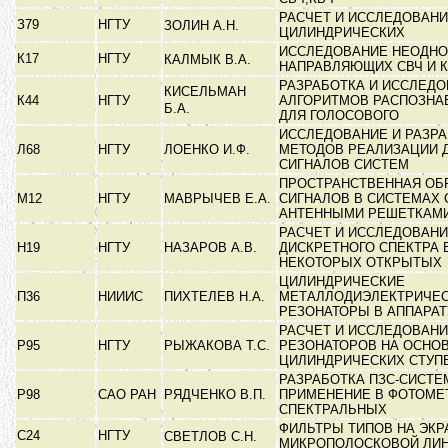
РАСЧЕТ И ИССЛЕДОВАН
З79
НГТУ
ЗОЛИН А.Н.
ЦИЛИНДРИЧЕСКИХ
ИССЛЕДОВАНИЕ НЕОДНО
К17
НГТУ
КАЛМЫК В.А.
НАПРАВЛЯЮЩИХ СВЧ И К
РАЗРАБОТКА И ИССЛЕД
КИСЕЛЬМАН
К44
НГТУ
АЛГОРИТМОВ РАСПОЗНА
Б.А.
ДЛЯ ГОЛОСОВОГО
ИССЛЕДОВАНИЕ И РАЗР
Л68
НГТУ
ЛОЕНКО И.Ф.
МЕТОДОВ РЕАЛИЗАЦИИ 
СИГНАЛОВ СИСТЕМ
ПРОСТРАНСТВЕННАЯ ОБ
М12
НГТУ
МАВРЫЧЕВ Е.А.
СИГНАЛОВ В СИСТЕМАХ 
АНТЕННЫМИ РЕШЕТКАМ
РАСЧЕТ И ИССЛЕДОВАН
Н19
НГТУ
НАЗАРОВ А.В.
ДИСКРЕТНОГО СПЕКТРА 
НЕКОТОРЫХ ОТКРЫТЫХ
ЦИЛИНДРИЧЕСКИЕ
П36
НИИИС
ПИХТЕЛЕВ Н.А.
МЕТАЛЛОДИЭЛЕКТРИЧЕ
РЕЗОНАТОРЫ В АППАРА
РАСЧЕТ И ИССЛЕДОВАНИ
Р95
НГТУ
РЫЖАКОВА Т.С.
РЕЗОНАТОРОВ НА ОСНО
ЦИЛИНДРИЧЕСКИХ СТУ
РАЗРАБОТКА ПЗС-СИСТЕ
Р98
САО РАН
РЯДЧЕНКО В.П.
ПРИМЕНЕНИЕ В ФОТОМЕ
СПЕКТРАЛЬНЫХ
ФИЛЬТРЫ ТИПОВ НА ЭК
С24
НГТУ
СВЕТЛОВ С.Н.
МИКРОПОЛОСКОВОЙ ЛИ