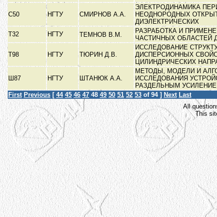
ЭЛЕКТРОДИНАМИКА ПЕР
С50
НГТУ
СМИРНОВ А.А.
НЕОДНОРОДНЫХ ОТКРЫ
ДИЭЛЕКТРИЧЕСКИХ
РАЗРАБОТКА И ПРИМЕН
Т32
НГТУ
ТЕМНОВ В.М.
ЧАСТИЧНЫХ ОБЛАСТЕЙ 
ИССЛЕДОВАНИЕ СТРУКТ
Т98
НГТУ
ТЮРИН Д.В.
ДИСПЕРСИОННЫХ СВОЙС
ЦИЛИНДРИЧЕСКИХ НАП
МЕТОДЫ, МОДЕЛИ И АЛ
Ш87
НГТУ
ШТАНЮК А.А.
ИССЛЕДОВАНИЯ УСТРОЙ
РАЗДЕЛЬНЫМ УСИЛЕНИ
First
Previous
[
44
45
46
47
48
49
50
51
52
53
of 94 ]
Next
Last
All question
This si