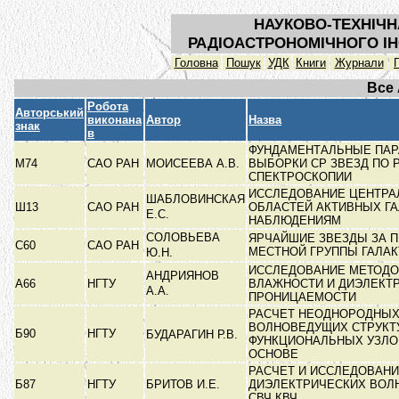
НАУКОВО-ТЕХНІЧН
РАДІОАСТРОНОМІЧНОГО ІН
Головна
Пошук
УДК
Книги
Журнали
Все
Робота
Авторський
виконана
Автор
Назва
знак
в
ФУНДАМЕНТАЛЬНЫЕ ПА
М74
САО РАН
МОИСЕЕВА А.В.
ВЫБОРКИ СР ЗВЕЗД ПО 
СПЕКТРОСКОПИИ
ИССЛЕДОВАНИЕ ЦЕНТР
ШАБЛОВИНСКАЯ
Ш13
САО РАН
ОБЛАСТЕЙ АКТИВНЫХ ГА
Е.С.
НАБЛЮДЕНИЯМ
СОЛОВЬЕВА
ЯРЧАЙШИЕ ЗВЕЗДЫ ЗА 
С60
САО РАН
МЕСТНОЙ ГРУППЫ ГАЛА
Ю.Н.
ИССЛЕДОВАНИЕ МЕТОДО
АНДРИЯНОВ
А66
НГТУ
ВЛАЖНОСТИ И ДИЭЛЕКТ
А.А.
ПРОНИЦАЕМОСТИ
РАСЧЕТ НЕОДНОРОДНЫ
ВОЛНОВЕДУЩИХ СТРУКТ
Б90
НГТУ
БУДАРАГИН Р.В.
ФУНКЦИОНАЛЬНЫХ УЗЛО
ОСНОВЕ
РАСЧЕТ И ИССЛЕДОВАН
Б87
НГТУ
БРИТОВ И.Е.
ДИЭЛЕКТРИЧЕСКИХ ВОЛ
СВЧ,КВЧ