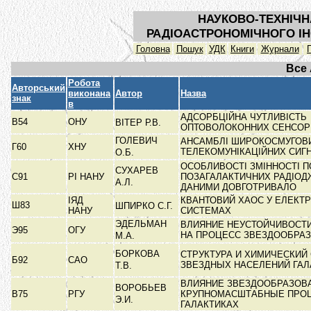
НАУКОВО-ТЕХНІЧН
РАДІОАСТРОНОМІЧНОГО ІН
Головна
Пошук
УДК
Книги
Журнали
Все
Робота
Авторський
виконана
Автор
Назва
знак
в
АДСОРБЦІЙНА ЧУТЛИВІСТЬ
В54
ОНУ
ВІТЕР Р.В.
ОПТОВОЛОКОННИХ СЕНСОРІ
ГОЛЕВИЧ
АНСАМБЛІ ШИРОКОСМУГОВ
Г60
ХНУ
ТЕЛЕКОМУНІКАЦІЙНИХ СИГ
О.Б.
ОСОБЛИВОСТІ ЗМІННОСТІ П
СУХАРЕВ
С91
РІ НАНУ
ПОЗАГАЛАКТИЧНИХ РАДІОД
А.Л.
ДАНИМИ ДОВГОТРИВАЛО
ІЯД
КВАНТОВИЙ ХАОС У ЕЛЕКТ
Ш83
ШПИРКО С.Г.
НАНУ
СИСТЕМАХ
ЭДЕЛЬМАН
ВЛИЯНИЕ НЕУСТОЙЧИВОСТ
Э95
ОГУ
НА ПРОЦЕСС ЗВЕЗДООБРА
М.А.
БОРКОВА
СТРУКТУРА И ХИМИЧЕСКИЙ
Б92
САО
ЗВЕЗДНЫХ НАСЕЛЕНИЙ ГА
Т.В.
ВЛИЯНИЕ ЗВЕЗДООБРАЗОВ
ВОРОБЬЕВ
В75
РГУ
КРУПНОМАСШТАБНЫЕ ПРО
Э.И.
ГАЛАКТИКАХ