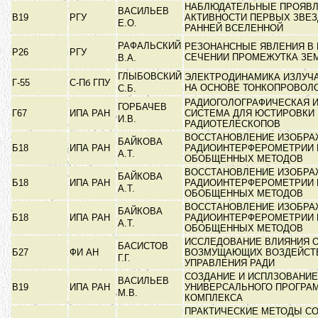
НАБЛЮДАТЕЛЬНЫЕ ПРОЯВ
ВАСИЛЬЕВ
В19
РГУ
АКТИВНОСТИ ПЕРВЫХ ЗВЕЗД
Е.О.
РАННЕЙ ВСЕЛЕННОЙ
РАФАЛЬСКИЙ
РЕЗОНАНСНЫЕ ЯВЛЕНИЯ В
Р26
РГУ
СЕЧЕНИИ ПРОМЕЖУТКА ЗЕ
В.А.
ГЛЫБОВСКИЙ
ЭЛЕКТРОДИНАМИКА ИЗЛУЧ
Г-55
С-Пб ГПУ
НА ОСНОВЕ ТОНКОПРОВОЛ
С.Б.
РАДИОГОЛОГРАФИЧЕСКАЯ 
ГОРБАЧЕВ
Г67
ИПА РАН
СИСТЕМА ДЛЯ ЮСТИРОВКИ
И.В.
РАДИОТЕЛЕСКОПОВ
ВОССТАНОВЛЕНИЕ ИЗОБРА
БАЙКОВА
Б18
ИПА РАН
РАДИОИНТЕРФЕРОМЕТРИИ 
А.Т.
ОБОБЩЕННЫХ МЕТОДОВ
ВОССТАНОВЛЕНИЕ ИЗОБРА
БАЙКОВА
Б18
ИПА РАН
РАДИОИНТЕРФЕРОМЕТРИИ 
А.Т.
ОБОБЩЕННЫХ МЕТОДОВ
ВОССТАНОВЛЕНИЕ ИЗОБРА
БАЙКОВА
Б18
ИПА РАН
РАДИОИНТЕРФЕРОМЕТРИИ 
А.Т.
ОБОБЩЕННЫХ МЕТОДОВ
ИССЛЕДОВАНИЕ ВЛИЯНИЯ 
БАСИСТОВ
Б27
ФИ АН
ВОЗМУЩАЮЩИХ ВОЗДЕЙСТВ
Г.Г.
УПРАВЛЕНИЯ РАДИ
СОЗДАНИЕ И ИСПЛЗОВАНИЕ
ВАСИЛЬЕВ
В19
ИПА РАН
УНИВЕРСАЛЬНОГО ПРОГРА
М.В.
КОМПЛЕКСА
ПРАКТИЧЕСКИЕ МЕТОДЫ С