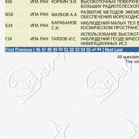
К66
ИПА РАН
КОРКИН Э.И.
ВЫСОКОТОЧНЫХ ПОВЕРХНО
БОЛЬШИХ РАДИОТЕЛЕСКО
РАЗВИТИЕ МЕТОДОВ ЭФЕМ
М18
ИПА РАН
МАЛКОВ А.А.
ОБЕСПЕЧЕНИЯ МОРЕХОДН
БАРАБАНОВ
НАБЛЮДЕНИЯ МАЛЫХ ТЕЛ 
Б24
ИПА РАН
КОСМИЧЕСКОМ ПРОСТРАН
С.И.
ИСПОЛЬЗОВАНИЕ ВЫСОКО
Г24
ИПА РАН
ГАЯЗОВ И.С.
НАБЛЮДЕНИЙ ГЕОДЕЗИЧЕС
НАВИГАЦИОННЫХ ИСЗ
First
Previous
[
46
47
48
49
50
51
52
53
54
55
of 94 ]
Next
Last
All question
This si