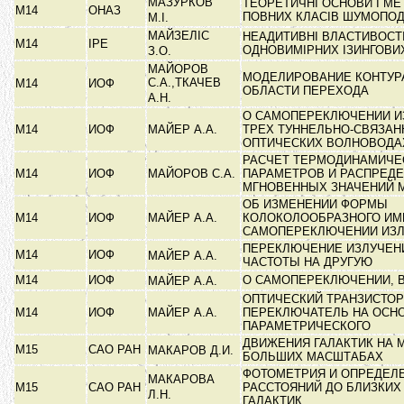
МАЗУРКОВ
ТЕОРЕТИЧНІ ОСНОВИ І МЕ
М14
ОНАЗ
ПОВНИХ КЛАСІВ ШУМОПО
М.І.
МАЙЗЕЛІС
НЕАДИТИВНІ ВЛАСТИВОСТ
М14
ІРЕ
ОДНОВИМІРНИХ ІЗИНГОВИ
З.О.
МАЙОРОВ
МОДЕЛИРОВАНИЕ КОНТУРА
С.А.,ТКАЧЕВ
М14
ИОФ
ОБЛАСТИ ПЕРЕХОДА
А.Н.
О САМОПЕРЕКЛЮЧЕНИИ И
М14
ИОФ
МАЙЕР А.А.
ТРЕХ ТУННЕЛЬНО-СВЯЗА
ОПТИЧЕСКИХ ВОЛНОВОД
РАСЧЕТ ТЕРМОДИНАМИЧЕ
М14
ИОФ
МАЙОРОВ С.А.
ПАРАМЕТРОВ И РАСПРЕД
МГНОВЕННЫХ ЗНАЧЕНИЙ
ОБ ИЗМЕНЕНИИ ФОРМЫ
М14
ИОФ
МАЙЕР А.А.
КОЛОКОЛООБРАЗНОГО ИМ
САМОПЕРЕКЛЮЧЕНИИ ИЗ
ПЕРЕКЛЮЧЕНИЕ ИЗЛУЧЕН
М14
ИОФ
МАЙЕР А.А.
ЧАСТОТЫ НА ДРУГУЮ
М14
ИОФ
О САМОПЕРЕКЛЮЧЕНИИ, 
МАЙЕР А.А.
ОПТИЧЕСКИЙ ТРАНЗИСТОР
М14
ИОФ
МАЙЕР А.А.
ПЕРЕКЛЮЧАТЕЛЬ НА ОСН
ПАРАМЕТРИЧЕСКОГО
ДВИЖЕНИЯ ГАЛАКТИК НА 
М15
САО РАН
МАКАРОВ Д.И.
БОЛЬШИХ МАСШТАБАХ
ФОТОМЕТРИЯ И ОПРЕДЕЛ
МАКАРОВА
М15
САО РАН
РАССТОЯНИЙ ДО БЛИЗКИХ
Л.Н.
ГАЛАКТИК