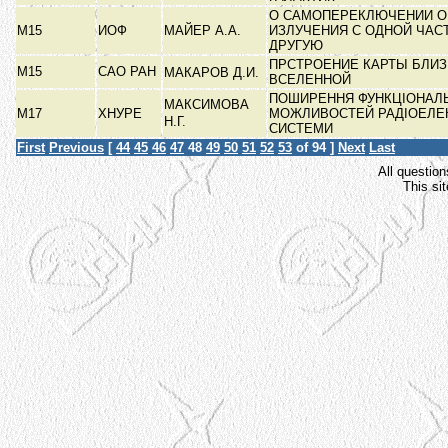
О САМОПЕРЕКЛЮЧЕНИИ О
М15
ИОФ
МАЙЕР А.А.
ИЗЛУЧЕНИЯ С ОДНОЙ ЧАС
ДРУГУЮ
ПРСТРОЕНИЕ КАРТЫ БЛИ
М15
САО РАН
МАКАРОВ Д.И.
ВСЕЛЕННОЙ
ПОШИРЕННЯ ФУНКЦІОНАЛ
МАКСИМОВА
М17
ХНУРЕ
МОЖЛИВОСТЕЙ РАДІОЕЛЕ
Н.Г.
СИСТЕМИ
First
Previous
[
44
45
46
47
48
49
50
51
52
53
of 94 ]
Next
Last
All question
This si