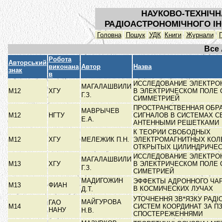
НАУКОВО-ТЕХНІЧН
РАДІОАСТРОНОМІЧНОГО ІН
Головна
Пошук
УДК
Книги
Журнали
Все
Робота
Авторський
виконана
Автор
Назва
знак
в
ИССЛЕДОВАНИЕ ЭЛЕКТРО
МАГАЛАШВИЛИ
М12
ХГУ
В ЭЛЕКТРИЧЕСКОМ ПОЛЕ 
Г.З.
СИММЕТРИЕЙ
ПРОСТРАНСТВЕННАЯ ОБР
МАВРЫЧЕВ
М12
НГТУ
СИГНАЛОВ В СИСТЕМАХ С
Е.А.
АНТЕННЫМИ РЕШЕТКАМИ
К ТЕОРИИ СВОБОДНЫХ
М12
ХГУ
МЕЛЕЖИК П.Н.
ЭЛЕКТРОМАГНИТНЫХ КОЛ
ОТКРЫТЫХ ЦИЛИНДРИЧЕ
ИССЛЕДОВАНИЕ ЭЛЕКТРО
МАГАЛАШВИЛИ
М13
ХГУ
В ЭЛЕКТРИЧЕСКОМ ПОЛЕ 
Г.З.
СИМЕТРИЕЙ
МАДИГОЖИН
ЭФФЕКТЫ АДРОННОГО Ч
М13
ФИАН
В КОСМИЧЕСКИХ ЛУЧАХ
Д.Т.
УТОЧНЕННЯ ЗВ*ЯЗКУ РАДІ
МАЙГУРОВА
ГАО
М14
СИСТЕМ КООРДИНАТ ЗА ПЗ
НАНУ
Н.В.
СПОСТЕРЕЖЕННЯМИ