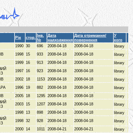
Інв.
Дата
Дата отримання/
У
Рік
стор.
№
надходження
повернення
кого
В
1990
30
696
2008-04-18
2008-04-18
library
ІВ
1998
15
933
2008-04-18
2008-04-18
library
1999
16
913
2008-04-18
2008-04-18
library
НИЙ
1997
16
923
2008-04-18
2008-04-18
library
ЫЗ
ІВ
2002
18
1153
2008-04-18
2008-04-18
library
АРА
1996
19
882
2008-04-18
2008-04-18
library
ІВ
2005
18
1295
2008-04-18
2008-04-18
library
НИЙ
2003
15
1207
2008-04-18
2008-04-18
library
ЫЗ
1998
13
898
2008-04-18
2008-04-18
library
НИЙ
1998
32
928
2008-04-18
2008-04-18
library
ЫЗ
2000
14
1011
2008-04-21
2008-04-21
library