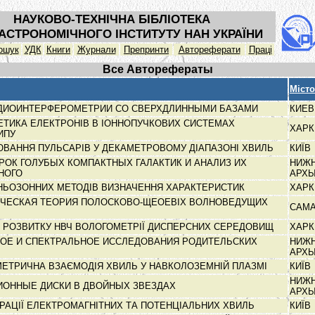
НАУКОВО-ТЕХНІЧНА БІБЛІОТЕКА
АСТРОНОМІЧНОГО ІНСТИТУТУ НАН УКРАЇНИ
ошук
УДК
Книги
Журнали
Препринти
Автореферати
Праці
Все Авторефераты
Місто
ДИОИНТЕРФЕРОМЕТРИИ СО СВЕРХДЛИННЫМИ БАЗАМИ
КИЕ
НЕТИКА ЕЛЕКТРОНІВ В ІОННОПУЧКОВИХ СИСТЕМАХ
ХАРК
ТИПУ
ВАННЯ ПУЛЬСАРІВ У ДЕКАМЕТРОВОМУ ДІАПАЗОНІ ХВИЛЬ
КИЇВ
ОК ГОЛУБЫХ КОМПАКТНЫХ ГАЛАКТИК И АНАЛИЗ ИХ
НИЖ
НОГО
АРХ
НЬОЗОННИХ МЕТОДІВ ВИЗНАЧЕННЯ ХАРАКТЕРИСТИК
ХАРК
ЧЕСКАЯ ТЕОРИЯ ПОЛОСКОВО-ЩЕОЕВІХ ВОЛНОВЕДУЩИХ
САМ
И РОЗВИТКУ НВЧ ВОЛОГОМЕТРІЇ ДИСПЕРСНИХ СЕРЕДОВИЩ
ХАРК
ОЕ И СПЕКТРАЛЬНОЕ ИССЛЕДОВАНИЯ РОДИТЕЛЬСКИХ
НИЖ
АРХ
МЕТРИЧНА ВЗАЄМОДІЯ ХВИЛЬ У НАВКОЛОЗЕМНІЙ ПЛАЗМІ
КИЇВ
НИЖ
ЦИОННЫЕ ДИСКИ В ДВОЙНЫХ ЗВЕЗДАХ
АРХ
РАЦІЇ ЕЛЕКТРОМАГНІТНИХ ТА ПОТЕНЦІАЛЬНИХ ХВИЛЬ
КИЇВ