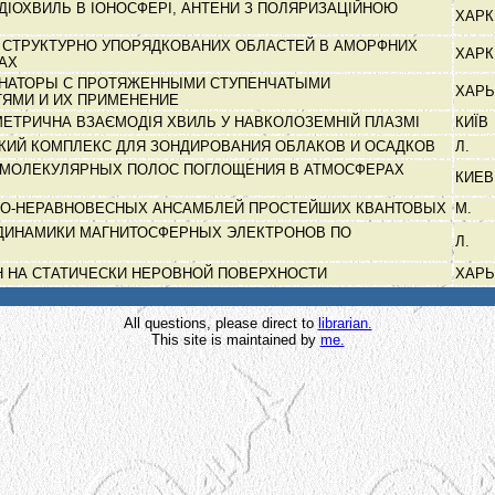
ДІОХВИЛЬ В ІОНОСФЕРІ, АНТЕНИ З ПОЛЯРИЗАЦІЙНОЮ
ХАРК
А СТРУКТУРНО УПОРЯДКОВАНИХ ОБЛАСТЕЙ В АМОРФНИХ
ХАРК
КАХ
НАТОРЫ С ПРОТЯЖЕННЫМИ СТУПЕНЧАТЫМИ
ХАР
ЯМИ И ИХ ПРИМЕНЕНИЕ
МЕТРИЧНА ВЗАЄМОДІЯ ХВИЛЬ У НАВКОЛОЗЕМНІЙ ПЛАЗМІ
КИЇВ
КИЙ КОМПЛЕКС ДЛЯ ЗОНДИРОВАНИЯ ОБЛАКОВ И ОСАДКОВ
Л.
МОЛЕКУЛЯРНЫХ ПОЛОС ПОГЛОЩЕНИЯ В АТМОСФЕРАХ
КИЕ
НО-НЕРАВНОВЕСНЫХ АНСАМБЛЕЙ ПРОСТЕЙШИХ КВАНТОВЫХ
М.
ДИНАМИКИ МАГНИТОСФЕРНЫХ ЭЛЕКТРОНОВ ПО
Л.
Н НА СТАТИЧЕСКИ НЕРОВНОЙ ПОВЕРХНОСТИ
ХАР
All questions, please direct to
librarian.
This site is maintained by
me.