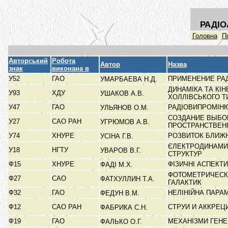
РАДІО
Головна
П
Авторський
Робота
Автор
Назва
знак
виконана в
У52
ГАО
ПРИМЕНЕНИЕ РА
УМАРБАЕВА Н.Д.
ДИНАМІКА ТА КІ
У93
ХДУ
УШАКОВ А.В.
ХОЛЛІВСЬКОГО 
У47
ГАО
РАДІОВИПРОМІНЮ
УЛЬЯНОВ О.М.
СОЗДАНИЕ ВЫБОР
У27
САО РАН
УГРЮМОВ А.В.
ПРОСТРАНСТВЕН
У74
ХНУРЕ
РОЗВИТОК БЛИЖ
УСІНА Г.В.
ЄЛЕКТРОДИНАМИ
У18
НГТУ
УВАРОВ В.Г.
СТРУКТУР
Ф15
ХНУРЕ
ФІЗИЧНІ АСПЕКТ
ФАДІ М.Х.
ФОТОМЕТРИЧЕСК
Ф27
САО
ФАТХУЛЛИН Т.А.
ГАЛАКТИК
Ф32
ГАО
НЕЛІНІЙНА ПАРА
ФЕДУН В.М.
Ф12
САО РАН
СТРУИ И АККРЕ
ФАБРИКА С.Н.
Ф19
ГАО
МЕХАНІЗМИ ГЕНЕ
ФАЛЬКО О.Г.