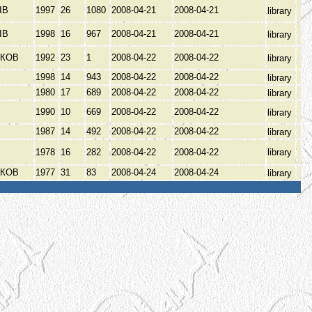
ІВ
1997
26
1080
2008-04-21
2008-04-21
library
ІВ
1998
16
967
2008-04-21
2008-04-21
library
ЬКОВ
1992
23
1
2008-04-22
2008-04-22
library
1998
14
943
2008-04-22
2008-04-22
library
1980
17
689
2008-04-22
2008-04-22
library
В
1990
10
669
2008-04-22
2008-04-22
library
1987
14
492
2008-04-22
2008-04-22
library
1978
16
282
2008-04-22
2008-04-22
library
ЬКОВ
1977
31
83
2008-04-24
2008-04-24
library