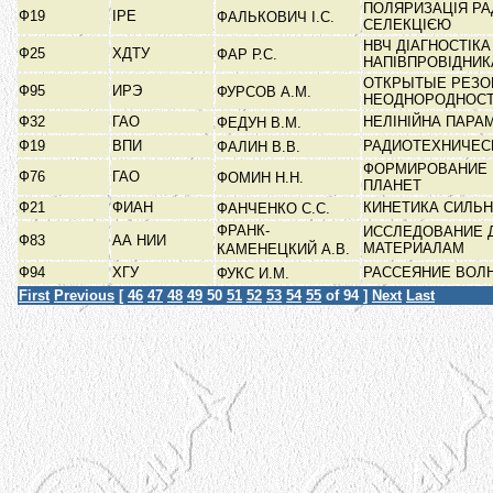
ПОЛЯРИЗАЦІЯ РА
Ф19
ІРЕ
ФАЛЬКОВИЧ І.С.
СЕЛЕКЦІЄЮ
НВЧ ДІАГНОСТІК
Ф25
ХДТУ
ФАР Р.С.
НАПІВПРОВІДНИ
ОТКРЫТЫЕ РЕЗО
Ф95
ИРЭ
ФУРСОВ А.М.
НЕОДНОРОДНОСТ
Ф32
ГАО
НЕЛІНІЙНА ПАРА
ФЕДУН В.М.
Ф19
ВПИ
РАДИОТЕХНИЧЕС
ФАЛИН В.В.
ФОРМИРОВАНИЕ 
Ф76
ГАО
ФОМИН Н.Н.
ПЛАНЕТ
Ф21
ФИАН
КИНЕТИКА СИЛЬ
ФАНЧЕНКО С.С.
ФРАНК-
ИССЛЕДОВАНИЕ 
Ф83
АА НИИ
МАТЕРИАЛАМ
КАМЕНЕЦКИЙ А.В.
Ф94
ХГУ
РАССЕЯНИЕ ВОЛ
ФУКС И.М.
First
Previous
[
46
47
48
49
50
51
52
53
54
55
of 94 ]
Next
Last