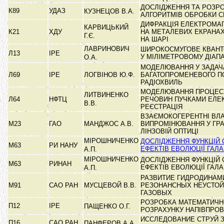
ДОСЛІДЖЕННЯ ТА РОЗР
К89
УДАЗ
КУЗНЕЦОВ В.А.
АЛГОРИТМІВ ОБРОБКИ С
ДИФРАКЦІЯ ЕЛЕКТРОМАГ
КАРВИЦЬКИЙ
К21
ХДУ
НА МЕТАЛЕВИХ ЕКРАНАХ
Г.Є.
НА ШАРІ
ЛАВРИНОВИЧ
ШИРОКОСМУГОВЕ КВАНТ
Л13
ІРЕ
У МІЛІМЕТРОВОМУ ДІАП
О.А.
МОДЕЛЮВАННЯ У ЗАДАЧ
Л69
ІРЕ
ЛОГВІНОВ Ю.Ф.
БАГАТОПРОМЕНЕВОГО 
РАДІОХВИЛЬ
МОДЕЛЮВАННЯ ПРОЦЕС
ЛИТВИНЕНКО
Л64
НФТЦ
РЕЧОВИН ПУЧКАМИ ЕЛЕК
В.В.
РЕЄСТРАЦІЯ
ВЗАЄМОКОГЕРЕНТНІ ВЛ
М23
ГАО
МАНДЖОС А.В.
ВИПРОМІНЮВАННЯ У ГРА
ЛІНЗОВІЙ ОПТИЦІ
МІРОШНИЧЕНКО
ДОСЛІДЖЕННЯ ФУНКЦІЙ С
М63
РИ НАНУ
ЕФЕКТІВ ЕВОЛЮЦІЇ ГАЛА
А.П.
МІРОШНИЧЕНКО
ДОСЛІДЖЕННЯ ФУНКЦІЙ С
М63
РИНАН
ЕФЕКТІВ ЕВОЛЮЦІЇ ГАЛА
А.П.
РАЗВИТИЕ ГИДРОДИНАМ
М91
САО РАН
МУСЦЕВОЙ В.В.
РЕЗОНАНСНЫХ НЕУСТОЙ
ГАЗОВЫХ
РОЗРОБКА МАТЕМАТИЧНО
П12
ІРЕ
ПАЩЕНКО О.Г.
РОЗРАХУНКУ НАПІВПРО
ИССЛЕДОВАНИЕ СТРУЙ З
П16
САО РАН
ПАНФЕРОВ А.А.