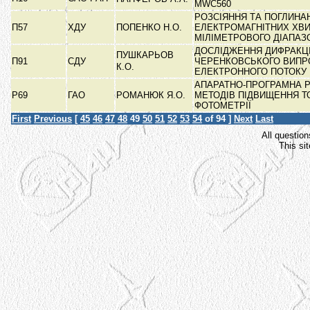
MWC560
РОЗСІЯННЯ ТА ПОГЛИНА
П57
ХДУ
ПОПЕНКО Н.О.
ЕЛЕКТРОМАГНІТНИХ ХВ
МІЛІМЕТРОВОГО ДІАПА
ДОСЛІДЖЕННЯ ДИФРАКЦ
ПУШКАРЬОВ
П91
СДУ
ЧЕРЕНКОВСЬКОГО ВИП
К.О.
ЕЛЕКТРОННОГО ПОТОКУ
АПАРАТНО-ПРОГРАМНА Р
Р69
ГАО
РОМАНЮК Я.О.
МЕТОДІВ ПІДВИЩЕННЯ Т
ФОТОМЕТРІЇ
First
Previous
[
45
46
47
48
49
50
51
52
53
54
of 94 ]
Next
Last
All question
This si