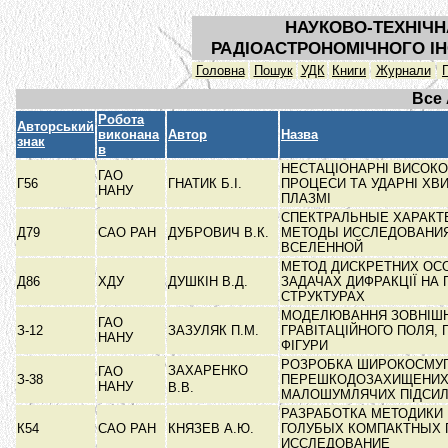
НАУКОВО-ТЕХНІЧН
РАДІОАСТРОНОМІЧНОГО ІН
Головна
Пошук
УДК
Книги
Журнали
Все
Робота
Авторський
виконана
Автор
Назва
знак
в
НЕСТАЦІОНАРНІ ВИСОКО
ГАО
Г56
ГНАТИК Б.І.
ПРОЦЕСИ ТА УДАРНІ ХВИ
НАНУ
ПЛАЗМІ
СПЕКТРАЛЬНЫЕ ХАРАКТ
Д79
САО РАН
ДУБРОВИЧ В.К.
МЕТОДЫ ИССЛЕДОВАНИЯ
ВСЕЛЕННОЙ
МЕТОД ДИСКРЕТНИХ ОС
Д86
ХДУ
ДУШКІН В.Д.
ЗАДАЧАХ ДИФРАКЦІЇ НА
СТРУКТУРАХ
МОДЕЛЮВАННЯ ЗОВНІШ
ГАО
З-12
ЗАЗУЛЯК П.М.
ГРАВІТАЦІЙНОГО ПОЛЯ,
НАНУ
ФІГУРИ
РОЗРОБКА ШИРОКОСМУ
ЗАХАРЕНКО
ГАО
З-38
ПЕРЕШКОДОЗАХИЩЕНИ
НАНУ
В.В.
МАЛОШУМЛЯЧИХ ПІДСИ
РАЗРАБОТКА МЕТОДИКИ
К54
САО РАН
КНЯЗЕВ А.Ю.
ГОЛУБЫХ КОМПАКТНЫХ 
ИССЛЕДОВАНИЕ