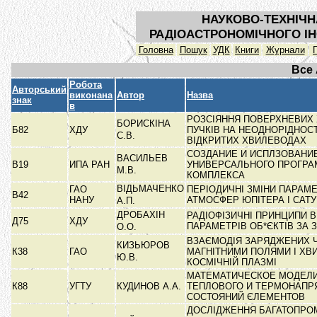
НАУКОВО-ТЕХНІЧН
РАДІОАСТРОНОМІЧНОГО ІН
Головна
Пошук
УДК
Книги
Журнали
Все
Робота
Авторський
виконана
Автор
Назва
знак
в
РОЗСІЯННЯ ПОВЕРХНЕВИХ 
БОРИСКІНА
Б82
ХДУ
ПУЧКІВ НА НЕОДНОРІДНОС
С.В.
ВІДКРИТИХ ХВИЛЕВОДАХ
СОЗДАНИЕ И ИСПЛЗОВАНИ
ВАСИЛЬЕВ
В19
ИПА РАН
УНИВЕРСАЛЬНОГО ПРОГР
М.В.
КОМПЛЕКСА
ВІДЬМАЧЕНКО
ГАО
ПЕРІОДИЧНІ ЗМІНИ ПАРАМЕ
В42
НАНУ
АТМОСФЕР ЮПІТЕРА І САТ
А.П.
ДРОБАХІН
РАДІОФІЗИЧНІ ПРИНЦИПИ 
Д75
ХДУ
ПАРАМЕТРІВ ОБ*ЄКТІВ ЗА
О.О.
ВЗАЄМОДІЯ ЗАРЯДЖЕНИХ 
КИЗЬЮРОВ
К38
ГАО
МАГНІТНИМИ ПОЛЯМИ І ХВ
Ю.В.
КОСМІЧНІЙ ПЛАЗМІ
МАТЕМАТИЧЕСКОЕ МОДЕЛ
К88
УГТУ
КУДИНОВ А.А.
ТЕПЛОВОГО И ТЕРМОНАПР
СОСТОЯНИЙ ЄЛЕМЕНТОВ
ДОСЛІДЖЕННЯ БАГАТОПРО