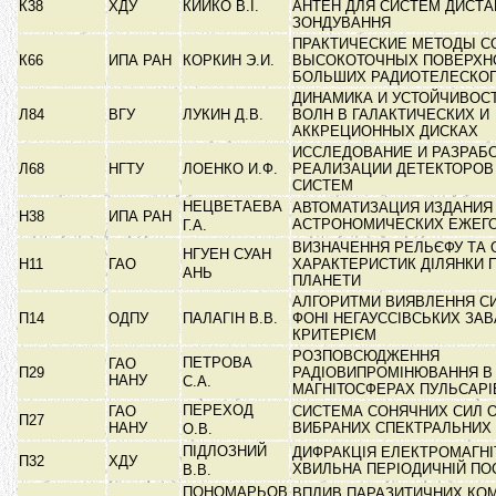
К38
ХДУ
КИЙКО В.І.
АНТЕН ДЛЯ СИСТЕМ ДИСТА
ЗОНДУВАННЯ
ПРАКТИЧЕСКИЕ МЕТОДЫ С
К66
ИПА РАН
КОРКИН Э.И.
ВЫСОКОТОЧНЫХ ПОВЕРХН
БОЛЬШИХ РАДИОТЕЛЕСКО
ДИНАМИКА И УСТОЙЧИВОС
Л84
ВГУ
ЛУКИН Д.В.
ВОЛН В ГАЛАКТИЧЕСКИХ И
АККРЕЦИОННЫХ ДИСКАХ
ИССЛЕДОВАНИЕ И РАЗРАБ
Л68
НГТУ
ЛОЕНКО И.Ф.
РЕАЛИЗАЦИИ ДЕТЕКТОРОВ
СИСТЕМ
НЕЦВЕТАЕВА
АВТОМАТИЗАЦИЯ ИЗДАНИЯ
Н38
ИПА РАН
АСТРОНОМИЧЕСКИХ ЕЖЕГ
Г.А.
ВИЗНАЧЕННЯ РЕЛЬЄФУ ТА
НГУЕН СУАН
Н11
ГАО
ХАРАКТЕРИСТИК ДІЛЯНКИ 
АНЬ
ПЛАНЕТИ
АЛГОРИТМИ ВИЯВЛЕННЯ СИ
П14
ОДПУ
ПАЛАГІН В.В.
ФОНІ НЕГАУССІВСЬКИХ ЗАВ
КРИТЕРІЄМ
РОЗПОВСЮДЖЕННЯ
ПЕТРОВА
ГАО
П29
РАДІОВИПРОМІНЮВАННЯ В
НАНУ
С.А.
МАГНІТОСФЕРАХ ПУЛЬСАР
ПЕРЕХОД
ГАО
СИСТЕМА СОНЯЧНИХ СИЛ 
П27
НАНУ
ВИБРАНИХ СПЕКТРАЛЬНИХ 
О.В.
ПІДЛОЗНИЙ
ДИФРАКЦІЯ ЕЛЕКТРОМАГНІ
П32
ХДУ
ХВИЛЬНА ПЕРІОДИЧНІЙ ПО
В.В.
ПОНОМАРЬОВ
ВПЛИВ ПАРАЗИТИЧНИХ КО