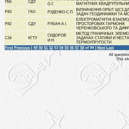
П56
СДУ
МАГНІТНИХ КВАДРУПУЛЬНИ
О.Г.
ВИЗНАЧЕННЯ ОРБІТ ШС3 Д
Р83
ГАО
РУДЕНКО С.П.
ЗАДАЧ ГЕОДИНАМІКИ ТА М
ЕЛЕКТРОМАГНІТНІ ВЗАЄМОД
Р82
СДУ
РУБАН А.І.
ПРОСТОРОВИХ ГАРМОНІК
ЧЕРЕНКОВСЬКОГО ТА ДИФ
МЕТОД ГРАНИЧНЫХ ЭЛЕМЕ
СИДОРОВ
С34
КГТУ
ЗАДАЧАХ СТАТИКИ И НЕС
И.Н.
ТЕРМОУПРУГОСТИ
First
Previous
[
49
50
51
52
53
54
55
56
57
58
of 94 ]
Next
Last
All question
This si