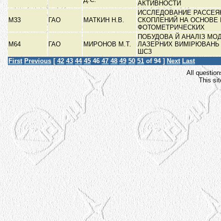
АКТИВНОСТИ
ИССЛЕДОВАНИЕ РАССЕЯ
М33
ГАО
МАТКИН Н.В.
СКОПЛЕНИЙ НА ОСНОВЕ 
ФОТОМЕТРИЧЕСКИХ
ПОБУДОВА Й АНАЛІЗ МО
М64
ГАО
МИРОНОВ М.Т.
ЛАЗЕРНИХ ВИМІРЮВАНЬ 
ШСЗ
First
Previous
[
42
43
44
45
46
47
48
49
50
51
of 94 ]
Next
Last
All question
This si