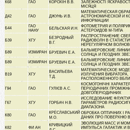
К68
ГАО
КОРОХІН В.В.
ЗАЛЕЖНОСТІ ЯСКРАВОСТ
МІСЯЦЯ
МАТЕМАТИЧЕСКАЯ ОБРА
Д42
ГАО
ДЖУНЬ И.В.
АСТРОНОМИЧЕСКОЙ И К
ИНФОРМАЦИИ
ГАО
ФОТОМЕТРИЯ И ПОЛЯРИ
Б44
БЕЛЬСКАЯ И.Н.
НАНУ
АСТЕРОИДОВ М-ТИПА
РАСПРОСТРАНЕНИЕ СВЕ
БЕЗРОДНЫЙ
Б39
ХГУ
РАДИОВОЛН В СТАТИСТИ
В.Г.
НЕРЕГУЛЯРНОМ ВОЛНО
БАЛЬМЕРОВСКИЕ ЛИНИИ
Б89
ИЗМИРАН
БРУЕВИЧ Е.А.
СОЛНЦА И ПОЗДНИХ ЗВ
БАЛЬМЕРОВСКИЕ ЛИНИИ
Б89
ИЗМИРАН
БРУЕВИЧ Е.А.
СОЛНЦА И ПОЗДНИХ ЗВ
МАТЕМАТИЧЕСКОЕ МОД
ВАСИЛЬЕВА
В19
ХГУ
ИЗЛУЧЕНИЯ ВИБРАТОРА,
Т.Д.
РАСПОЛОЖЕННОГО ВБЛИ
КОСМОГОНІЧНІ ХАРАКТЕ
Г94
ГАО
ГУЛІЄВ А.С.
ПЕРІОДИЧНИХ ПРОМІЖНИ
ДОВГОПЕРІОДИЧНИХ
ИССЛЕДОВАНИЕ ФЛУКТУ
Г67
ХГУ
ГОРБАЧ Н.В.
ПАРАМЕТРОВ РАДИОСИГ
ДИАПАЗОНА
КРЕСЛАВСЬКИЙ
ОБРОБКА ОПТИЧНИХ І Р
К80
ГАО
ДАНИХ ПРО ПОВЕРХНЮ 
М.О.
ЭВОЛЮЦИЯ МАСС И МОМ
КРИВИЦКИЙ
К82
ФИ АН
ИМПУЛЬСА ГАЛАКТИК И 
Д.С.