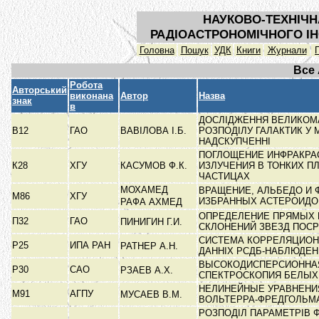
НАУКОВО-ТЕХНІЧН
РАДІОАСТРОНОМІЧНОГО ІН
Головна
Пошук
УДК
Книги
Журнали
Все
Робота
Авторський
виконана
Автор
Назва
знак
в
ДОСЛІДЖЕННЯ ВЕЛИКО
В12
ГАО
ВАВІЛОВА І.Б.
РОЗПОДІЛУ ГАЛАКТИК У
НАДСКУПЧЕННІ
ПОГЛОЩЕНИЕ ИНФРАКРА
К28
ХГУ
КАСУМОВ Ф.К.
ИЗЛУЧЕНИЯ В ТОНКИХ П
ЧАСТИЦАХ
МОХАМЕД
ВРАЩЕНИЕ, АЛЬБЕДО И
М86
ХГУ
ИЗБРАННЫХ АСТЕРОИД
РАФА АХМЕД
ОПРЕДЕЛЕНИЕ ПРЯМЫХ 
П32
ГАО
ПИНИГИН Г.И.
СКЛОНЕНИЙ ЗВЕЗД ПОС
СИСТЕМА КОРРЕЛЯЦИОН
Р25
ИПА РАН
РАТНЕР А.Н.
ДАННІХ РСДБ-НАБЛЮДЕ
ВЫСОКОДИСПЕРСИОННА
Р30
САО
РЗАЕВ А.Х.
СПЕКТРОСКОПИЯ БЕЛЫХ
НЕЛИНЕЙНЫЕ УРАВНЕНИ
М91
АГПУ
МУСАЕВ В.М.
ВОЛЬТЕРРА-ФРЕДГОЛЬ
РОЗПОДІЛ ПАРАМЕТРІВ 