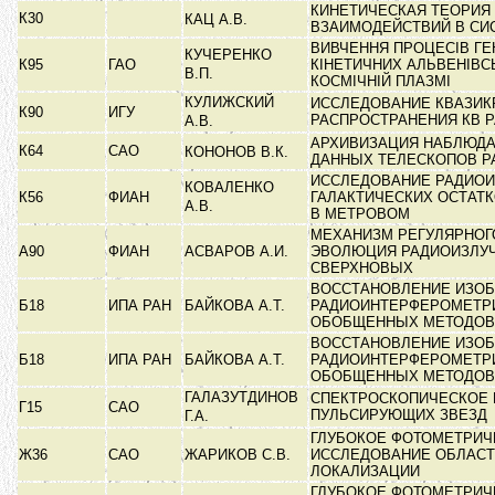
КИНЕТИЧЕСКАЯ ТЕОРИЯ
К30
КАЦ А.В.
ВЗАИМОДЕЙСТВИЙ В С
ВИВЧЕННЯ ПРОЦЕСІВ ГЕ
КУЧЕРЕНКО
К95
ГАО
КІНЕТИЧНИХ АЛЬВЕНІВС
В.П.
КОСМІЧНІЙ ПЛАЗМІ
КУЛИЖСКИЙ
ИССЛЕДОВАНИЕ КВАЗИК
К90
ИГУ
РАСПРОСТРАНЕНИЯ КВ 
А.В.
АРХИВИЗАЦИЯ НАБЛЮД
К64
САО
КОНОНОВ В.К.
ДАННЫХ ТЕЛЕСКОПОВ РА
ИССЛЕДОВАНИЕ РАДИОИ
КОВАЛЕНКО
К56
ФИАН
ГАЛАКТИЧЕСКИХ ОСТАТ
А.В.
В МЕТРОВОМ
МЕХАНИЗМ РЕГУЛЯРНОГ
А90
ФИАН
АСВАРОВ А.И.
ЭВОЛЮЦИЯ РАДИОИЗЛУЧ
СВЕРХНОВЫХ
ВОССТАНОВЛЕНИЕ ИЗОБ
Б18
ИПА РАН
БАЙКОВА А.Т.
РАДИОИНТЕРФЕРОМЕТРИ
ОБОБЩЕННЫХ МЕТОДО
ВОССТАНОВЛЕНИЕ ИЗОБ
Б18
ИПА РАН
БАЙКОВА А.Т.
РАДИОИНТЕРФЕРОМЕТРИ
ОБОБЩЕННЫХ МЕТОДО
ГАЛАЗУТДИНОВ
СПЕКТРОСКОПИЧЕСКОЕ
Г15
САО
ПУЛЬСИРУЮЩИХ ЗВЕЗД
Г.А.
ГЛУБОКОЕ ФОТОМЕТРИЧ
Ж36
САО
ЖАРИКОВ С.В.
ИССЛЕДОВАНИЕ ОБЛАС
ЛОКАЛИЗАЦИИ
ГЛУБОКОЕ ФОТОМЕТРИЧ