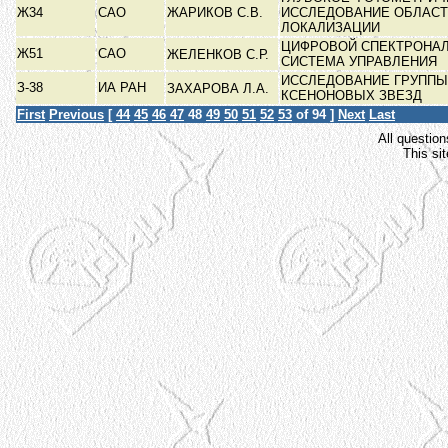
Ж34
САО
ЖАРИКОВ С.В.
ИССЛЕДОВАНИЕ ОБЛАС
ЛОКАЛИЗАЦИИ
ЦИФРОВОЙ СПЕКТРОНАЛ
Ж51
САО
ЖЕЛЕНКОВ С.Р.
СИСТЕМА УПРАВЛЕНИЯ
ИССЛЕДОВАНИЕ ГРУППЫ
З-38
ИА РАН
ЗАХАРОВА Л.А.
КСЕНОНОВЫХ ЗВЕЗД
First
Previous
[
44
45
46
47
48
49
50
51
52
53
of 94 ]
Next
Last
All question
This si