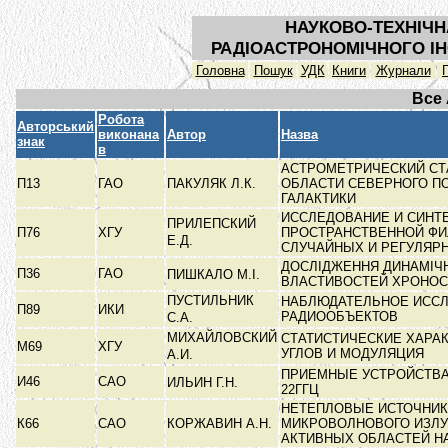
НАУКОВО-ТЕХНІЧН
РАДІОАСТРОНОМІЧНОГО ІН
Головна
Пошук
УДК
Книги
Журнали
Все
Робота
Авторський
виконана
Автор
Назва
знак
в
АСТРОМЕТРИЧЕСКИЙ СТ
П13
ГАО
ПАКУЛЯК Л.К.
ОБЛАСТИ СЕВЕРНОГО П
ГАЛАКТИКИ
ИССЛЕДОВАНИЕ И СИНТ
ПРИЛЕПСКИЙ
П76
ХГУ
ПРОСТРАНСТВЕННОЙ ФИ
Е.Д.
СЛУЧАЙНЫХ И РЕГУЛЯ
ДОСЛІДЖЕННЯ ДИНАМІЧ
П36
ГАО
ПИШКАЛО М.І.
ВЛАСТИВОСТЕЙ ХРОНОС
ПУСТИЛЬНИК
НАБЛЮДАТЕЛЬНОЕ ИСС
П89
ИКИ
РАДИООБЪЕКТОВ
С.А.
МИХАЙЛОВСКИЙ
СТАТИСТИЧЕСКИЕ ХАРА
М69
ХГУ
УГЛОВ И МОДУЛЯЦИЯ
А.И.
ПРИЕМНЫЕ УСТРОЙСТВА
И46
САО
ИЛЬИН Г.Н.
22ГГЦ
НЕТЕПЛОВЫЕ ИСТОЧНИ
К66
САО
КОРЖАВИН А.Н.
МИКРОВОЛНОВОГО ИЗЛ
АКТИВНЫХ ОБЛАСТЕЙ Н