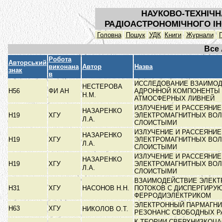
НАУКОВО-ТЕХНІЧН
РАДІОАСТРОНОМІЧНОГО ІН
Головна
Пошук
УДК
Книги
Журнали
Все
Робота
Авторський
виконана
Автор
Назва
знак
в
ИССЛЕДОВАНИЕ ВЗАИМО
НЕСТЕРОВА
Н56
ФИ АН
АДРОННОЙ КОМПОНЕНТЫ
Н.М.
АТМОСФЕРНЫХ ЛИВНЕЙ
ИЗЛУЧЕНИЕ И РАССЕЯНИЕ
НАЗАРЕНКО
Н19
ХГУ
ЭЛЕКТРОМАГНИТНЫХ ВОЛ
Л.А.
СЛОИСТЫМИ
ИЗЛУЧЕНИЕ И РАССЕЯНИЕ
НАЗАРЕНКО
Н19
ХГУ
ЭЛЕКТРОМАГНИТНЫХ ВОЛ
Л.А.
СЛОИСТЫМИ
ИЗЛУЧЕНИЕ И РАССЕЯНИЕ
НАЗАРЕНКО
Н19
ХГУ
ЭЛЕКТРОМАГНИТНЫХ ВОЛ
Л.А.
СЛОИСТЫМИ
ВЗАИМОДЕЙСТВИЕ ЭЛЕК
Н31
ХГУ
НАСОНОВ Н.Н.
ПОТОКОВ С ДИСПЕРГИРУ
ФЕРРОДИЭЛЕКТРИКОМ
ЭЛЕКТРОННЫЙ ПАРМАГН
Н63
ХГУ
НИКОЛОВ О.Т.
РЕЗОНАНС СВОБОДНЫХ 
К ТЕОРИИ СВЕРХНИЗКОЧ