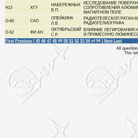
ИССЛЕДОВАНИЕ ПОВЕРХН
НАБЕРЕЖНЫХ
Н13
ХГУ
СОПРОТИВЛЕНИЯ АЛЮМИ
В.П.
МАГНИТНОМ ПОЛЕ
ОПЕЙКИНА
РАДИОТЕЛЕСКОП РАТАН-6
О-60
САО
РАДИОГЕЛИОГРАФА
Л.В.
ОКТЯБРЬСКИЙ
ВЛИЯНИЕ ЛЕГИРОВАНИЯ 
О-52
ФИ АН
И ПРИМЕСНУЮ ЛЮМИНЕ
С.Р.
First
Previous
[
45
46
47
48
49
50
51
52
53
54
of 94 ]
Next
Last
All question
This si