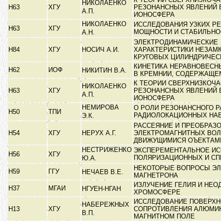
НИКОЛАЕНКО
Н63
ХГУ
РЕЗОНАНСНЫХ ЯВЛЕНИЙ 
А.П.
ИОНОСФЕРА
НИКОЛАЕНКО
ИССЛЕДОВАНИЯ УЗКИХ Р
Н63
ХГУ
МОЩНОСТИ И СТАБИЛЬНО
А.Н.
ЭЛЕКТРОДИНАМИЧЕСКИЕ
Н84
ХГУ
НОСИЧ А.И.
ХАРАКТЕРИСТИКИ НЕЗАМ
КРУГОВЫХ ЦИЛИНДРИЧЕС
КИНЕТИКА НЕРАВНОВЕСН
Н62
ИОФ
НИКИТИН В.А.
В КРЕМНИИ, СОДЕРЖАЩ
К ТЕОРИИ СВЕРХНИЗКОЧ
НИКОЛАЕНКО
Н63
ХГУ
РЕЗОНАНСНЫХ ЯВЛЕНИЙ 
А.П.
ИОНОСФЕРА
НЕМИРОВА
О РОЛИ РЕЗОНАНСНОГО Р
Н50
ТПИ
РАДИОЛОКАЦИОННЫХ НА
Э.К.
РАССЕЯНИЕ И ПРЕОБРАЗ
Н54
ХГУ
НЕРУХ А.Г.
ЭЛЕКТРОМАГНИТНЫХ ВО
ДВИЖУЩИМИСЯ ОЪЕКТА
НЕСТРИЖЕНКО
ЭКСПЕРЕМЕНТАЛЬНОЕ И
Н56
ХГУ
ПОЛЯРИЗАЦИОННЫХ И С
Ю.А.
НЕКОТОРЫЕ ВОПРОСЫ ЭЛ
Н59
ГГУ
НЕЧАЕВ В.Е.
МАГНЕТРОНА
ИЗЛУЧЕНИЕ ГЕЛИЯ И НЕО
Н37
МГАИ
НГУЕН-НГАН
ХРОМОСФЕРЕ
ИССЛЕДОВАНИЕ ПОВЕРХН
НАБЕРЕЖНЫХ
Н13
ХГУ
СОПРОТИВЛЕНИЯ АЛЮМИ
В.П.
МАГНИТНОМ ПОЛЕ