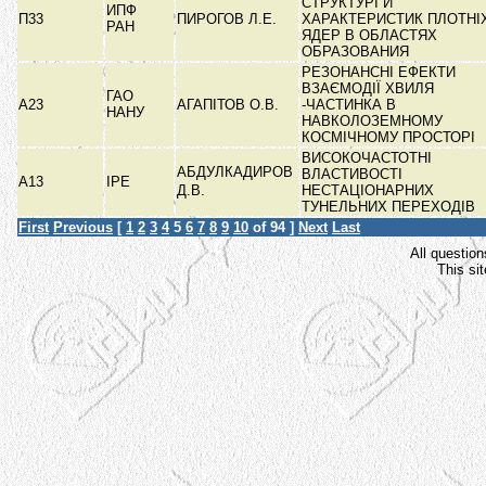
СТРУКТУРІ И
ИПФ
П33
ПИРОГОВ Л.Е.
ХАРАКТЕРИСТИК ПЛОТНІ
РАН
ЯДЕР В ОБЛАСТЯХ
ОБРАЗОВАНИЯ
РЕЗОНАНСНІ ЕФЕКТИ
ВЗАЄМОДІЇ ХВИЛЯ
ГАО
А23
АГАПІТОВ О.В.
-ЧАСТИНКА В
НАНУ
НАВКОЛОЗЕМНОМУ
КОСМІЧНОМУ ПРОСТОРІ
ВИСОКОЧАСТОТНІ
АБДУЛКАДИРОВ
ВЛАСТИВОСТІ
А13
ІРЕ
Д.В.
НЕСТАЦІОНАРНИХ
ТУНЕЛЬНИХ ПЕРЕХОДІВ
First
Previous
[
1
2
3
4
5
6
7
8
9
10
of 94 ]
Next
Last
All question
This si