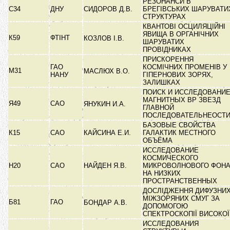
РЕЗОНАНСИ В
С34
ДНУ
СИДОРОВ Д.В.
БРЕГІВСЬКИХ ШАРУВАТИ
СТРУКТУРАХ
КВАНТОВІ ОСЦИЛЯЦІЙНІ
ЯВИЩА В ОРГАНІЧНИХ
К59
ФТІНТ
КОЗЛОВ І.В.
ШАРУВАТИХ
ПРОВІДНИКАХ
ПРИСКОРЕННЯ
ГАО
КОСМІЧНИХ ПРОМЕНІВ У
М31
МАСЛЮХ В.О.
НАНУ
ГІПЕРНОВИХ ЗОРЯХ,
ЗАЛИШКАХ
ПОИСК И ИССЛЕДОВАНИ
МАГНИТНЫХ ВР ЗВЕЗД
Я49
САО
ЯНУКИН И.А.
ГЛАВНОЙ
ПОСЛЕДОВАТЕЛЬНЕОСТ
БАЗОВЫЕ СВОЙСТВА
К15
САО
КАЙСИНА Е.И.
ГАЛАКТИК МЕСТНОГО
ОБЪЁМА
ИССЛЕДОВАНИЕ
КОСМИЧЕСКОГО
Н20
САО
НАЙДЕН Я.В.
МИКРОВОЛНОВОГО ФОН
НА НИЗКИХ
ПРОСТРАНСТВЕННЫХ
ДОСЛІДЖЕННЯ ДИФУЗНИ
МІЖЗОРЯНИХ СМУГ ЗА
Б81
ГАО
БОНДАР А.В.
ДОПОМОГОЮ
СПЕКТРОСКОПІЇ ВИСОКО
ИССЛЕДОВАНИЯ