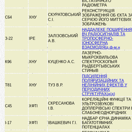
БІСТАТИЧНОГО
РАДІОМЕТРА
РЕКОНСТРУКЦІЯ
СКУРАТОВСЬКИЙ
ЗОБРАЖЕННЯ ОБ ЄКТА З
С64
ХНУ
С.І.
СЕРІЄЮ ЙОГО МИТТЄВИХ
ЗОБРАЖЕНЬ
НАДДАЛЕКЕ ПОШИРЕННЯ
ВЧ РАДІОСИГНАЛІВ ТА
ЗАЛІЗОВСЬКИЙ
З-22
ІРЕ
ТРОПОСФЕРНО-
А.В.
ІОНОСФЕРНА
ВЗАЄМОДІЯ(д.ф-м.н
ЛАЗЕРНО-
МЫКРОХВИЛЬОВА
К96
ХНУ
КУЦЕНКО А.С.
СПЕКТРОСКОПЫЯ
РЫДБЕРГЫВСЬКИХ
СТИНЫВ
ПІДСИЛЕННЯ
ПОЛЯРИЗАЦІЙНИХ ТА
Т81
ХНУ
ТУЗ В.Р.
НЕЛІНІЙНИХ ЕФЕКТІВ У
ПЕРІОДИЧНИХ
СТРУКТУРАХ(д/д)
КОРЕЛЯЦІЙНІ ФУНКЦІЇ ТА
СКРЕСАНОВА
УЛЬТРОЗВУКОВІ
С45
ХФТІ
І.В.
ДОПЛЕРІВСЬКІ СПЕКТРИ 
СЛАБОНЕОДНОРІДНИХ
НАДБАР ЄРНА ДИНАМІКА 
І-17
ХФТІ
ІВАШКЕВИЧ Г.І.
БАГАТОТЯМНИХ
ПОТЕНЦІАЛАХ