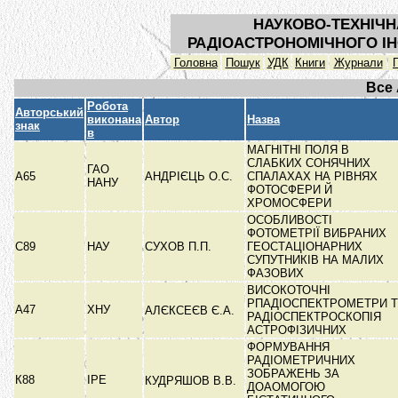
НАУКОВО-ТЕХНІЧН
РАДІОАСТРОНОМІЧНОГО ІН
Головна
Пошук
УДК
Книги
Журнали
Все
Робота
Авторський
виконана
Автор
Назва
знак
в
МАГНІТНІ ПОЛЯ В
СЛАБКИХ СОНЯЧНИХ
ГАО
А65
АНДРІЄЦЬ О.С.
СПАЛАХАХ НА РІВНЯХ
НАНУ
ФОТОСФЕРИ Й
ХРОМОСФЕРИ
ОСОБЛИВОСТІ
ФОТОМЕТРІЇ ВИБРАНИХ
С89
НАУ
СУХОВ П.П.
ГЕОСТАЦІОНАРНИХ
СУПУТНИКІВ НА МАЛИХ
ФАЗОВИХ
ВИСОКОТОЧНІ
РПАДІОСПЕКТРОМЕТРИ 
А47
ХНУ
АЛЄКСЕЄВ Є.А.
РАДІОСПЕКТРОСКОПІЯ
АСТРОФІЗИЧНИХ
ФОРМУВАННЯ
РАДІОМЕТРИЧНИХ
ЗОБРАЖЕНЬ ЗА
К88
ІРЕ
КУДРЯШОВ В.В.
ДОАОМОГОЮ