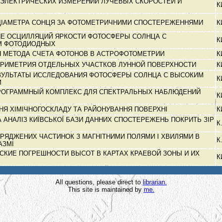
ЭЛЕКТРИЧЕСКИХ ИЗМЕРЕНИЙ ЛУЧЕВЫХ СКОРОСТЕЙ И
К
ДІАМЕТРА СОНЦЯ ЗА ФОТОМЕТРИЧНИМИ СПОСТЕРЕЖЕННЯМИ
К
Е ОСЦИЛЛЯЦИЙ ЯРКОСТИ ФОТОСФЕРЫ СОЛНЦА С
К
М ФОТОДИОДНЫХ
 МЕТОДА СЧЕТА ФОТОНОВ В АСТРОФОТОМЕТРИИ
К
РИМЕТРИЯ ОТДЕЛЬНЫХ УЧАСТКОВ ЛУННОЙ ПОВЕРХНОСТИ
К
ЗУЛЬТАТЫ ИССЛЕДОВАНИЯ ФОТОСФЕРЫ СОЛНЦА С ВЫСОКИМ
К
М
РОГРАММНЫЙ КОМПЛЕКС ДЛЯ СПЕКТРАЛЬНЫХ НАБЛЮДЕНИЙ
К
НЯ ХІМІЧНОГОСКЛАДУ ТА РАЙОНУВАННЯ ПОВЕРХНІ
К
 АНАЛІЗ КИЇВСЬКОЇ БАЗИ ДАННИХ СПОСТЕРЕЖЕНЬ ПОКРИТЬ ЗІР
К
РЯДЖЕНИХ ЧАСТИНОК З МАГНІТНИМИ ПОЛЯМИ І ХВИЛЯМИ В
К
АЗМІ
СКИЕ ПОГРЕШНОСТИ ВЫСОТ В КАРТАХ КРАЕВОЙ ЗОНЫ И ИХ
К
All questions, please direct to
librarian.
This site is maintained by
me.