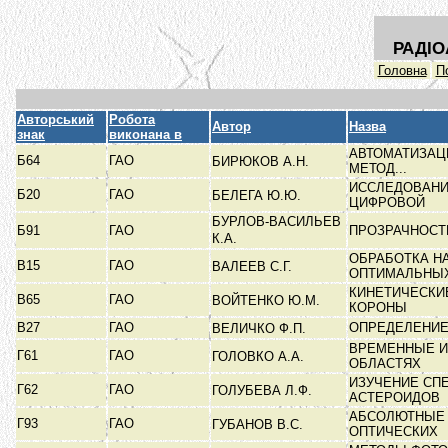
РАДІО
Головна
П
Авторський
Робота
Автор
Назва
знак
виконана в
АВТОМАТИЗАЦ
Б64
ГАО
БИРЮКОВ А.Н.
МЕТОД...
ИССЛЕДОВАНИ
Б20
ГАО
БЕЛЕГА Ю.Ю.
ЦИФРОВОЙ
БУРЛОВ-ВАСИЛЬЕВ
Б91
ГАО
ПРОЗРАЧНОСТ
К.А.
ОБРАБОТКА Н
В15
ГАО
ВАЛЕЕВ С.Г.
ОПТИМАЛЬНЫ
КИНЕТИЧЕСКИ
В65
ГАО
ВОЙТЕНКО Ю.М.
КОРОНЫ
В27
ГАО
ОПРЕДЕЛЕНИЕ
ВЕЛИЧКО Ф.П.
ВРЕМЕННЫЕ И
Г61
ГАО
ГОЛОВКО А.А.
ОБЛАСТЯХ
ИЗУЧЕНИЕ СП
Г62
ГАО
ГОЛУБЕВА Л.Ф.
АСТЕРОИДОВ
АБСОЛЮТНЫЕ 
Г93
ГАО
ГУБАНОВ В.С.
ОПТИЧЕСКИХ