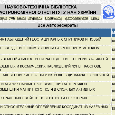
НАУКОВО-ТЕХНІЧНА БІБЛІОТЕКА
АСТРОНОМІЧНОГО ІНСТИТУТУ НАН УКРАЇНИ
ошук
УДК
Книги
Журнали
Препринти
Автореферати
Праці
Все Авторефераты
М
ИЯ НАБЛЮДЕНИЙ ГЕОСТАЦИНАРНЫХ СПУТНИКОВ И НОВЫЙ
К
Е ЗВЕЗД С ВЫСОКИМ УГЛОВЫМ РАЗРЕШЕНИЕМ МЕТОДОМ
К
Ь ЗЕМНОЙ АТМОСФЕРЫ И РАСПЕДЕЕНИЕ ЭНЕРГИИ В БЛИЖНЕЙ
К
АЗЕМНЫХ И КОСМИЧЕСКИХ НАБЛЮДЕНИЙ ЛУНЫ НАОСНОВЕ
К
Х
Е АЛЬВЕНОВСКИЕ ВОЛНЫ И ИХ РОЛЬ В ДИНАМИКЕ СОЛНЕЧНОЙ
К
 И АНАЛИЗ ПАРАМЕТРОВ ВРАЩЕНИЯ АСТЕРОИДОВ
К
ЗМЕНЕНИЯ МАГНИТНОГО ПОЛЯ В СЛОЖНЫХ АКТИВНЫХ
К
ЕКТРАЛЬНЫХ СВОЙСТВ ПОВЕРХНОСТИ НЕКОТОРЫХ
К
И ОТНОСИТЕЛЬНЫЕ ОПРЕДЕЛЕНИЯ КООРДИНАТ ИЗ НАЗЕМНЫХ
К