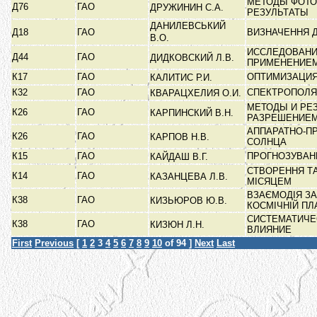
МЕТОДЫ ФОТО
Д76
ГАО
ДРУЖИНИН С.А.
РЕЗУЛЬТАТЫ
ДАНИЛЕВСЬКИЙ
Д18
ГАО
ВИЗНАЧЕННЯ 
В.О.
ИССЛЕДОВАНИ
Д44
ГАО
ДИДКОВСКИЙ Л.В.
ПРИМЕНЕНИЕ
К17
ГАО
ОПТИМИЗАЦИЯ
КАЛИТИС Р.И.
К32
ГАО
СПЕКТРОПОЛЯ
КВАРАЦХЕЛИЯ О.И.
МЕТОДЫ И РЕ
К26
ГАО
КАРПИНСКИЙ В.Н.
РАЗРЕШЕНИЕ
АППАРАТНО-П
К26
ГАО
КАРПОВ Н.В.
СОЛНЦА
К15
ГАО
ПРОГНОЗУВАН
КАЙДАШ В.Г.
СТВОРЕННЯ ТА
К14
ГАО
КАЗАНЦЕВА Л.В.
МІСЯЦЕМ
ВЗАЄМОДІЯ ЗА
К38
ГАО
КИЗЬЮРОВ Ю.В.
КОСМІЧНІЙ ПЛ
СИСТЕМАТИЧЕ
К38
ГАО
КИЗЮН Л.Н.
ВЛИЯНИЕ
First
Previous
[
1
2
3
4
5
6
7
8
9
10
of 94 ]
Next
Last