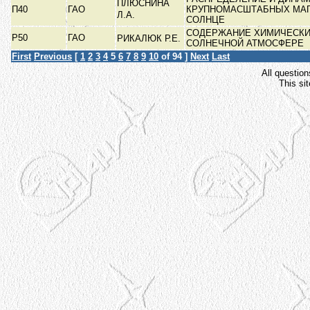
ПЛЮСНИНА
П40
ГАО
КРУПНОМАСШТАБНЫХ МАГ
Л.А.
СОЛНЦЕ
СОДЕРЖАНИЕ ХИМИЧЕСКИ
Р50
ГАО
РИКАЛЮК Р.Е.
СОЛНЕЧНОЙ АТМОСФЕРЕ
First
Previous
[
1
2
3
4
5
6
7
8
9
10
of 94 ]
Next
Last
All question
This si