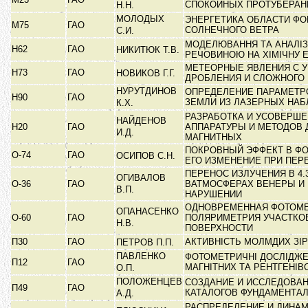
СПОКОЙНЫХ ПРОТУБЕРА
Н.Н.
МОЛОДЫХ
ЭНЕРГЕТИКА ОБЛАСТИ Ф
М75
ГАО
СОЛНЕЧНОГО ВЕТРА
С.И.
МОДЕЛЮВАННЯ ТА АНАЛІЗ
Н62
ГАО
НИКИТЮК Т.В.
РЕЧОВИНОЮ НА ХІМІЧНУ
МЕТЕОРНЫЕ ЯВЛЕНИЯ С 
Н73
ГАО
НОВИКОВ Г.Г.
ДРОБЛЕНИЯ И СЛОЖНОГО
НУРУТДИНОВ
ОПРЕДЕЛЕНИЕ ПАРАМЕТР
Н90
ГАО
ЗЕМЛИ ИЗ ЛАЗЕРНЫХ НА
К.Х.
РАЗРАБОТКА И УСОВЕРШ
НАЙДЕНОВ
Н20
ГАО
АППАРАТУРЫ И МЕТОДОВ 
И.Д.
МАГНИТНЫХ
ПОКРОВНЫЙ ЭФФЕКТ В Ф
О-74
ГАО
ОСИПОВ С.Н.
ЕГО ИЗМЕНЕНИЕ ПРИ ПЕР
ПЕРЕНОС ИЗЛУЧЕНИЯ В 4.
ОГИВАЛОВ
О-36
ГАО
ВАТМОСФЕРАХ ВЕНЕРЫ И
В.П.
НАРУШЕНИИ
ОДНОВРЕМЕННАЯ ФОТОМЕ
ОПАНАСЕНКО
О-60
ГАО
ПОЛЯРИМЕТРИЯ УЧАСТКО
Н.В.
ПОВЕРХНОСТИ
П30
ГАО
АКТИВНІСТЬ МОЛМДИХ ЗІ
ПЕТРОВ П.П.
ПАВЛЕНКО
ФОТОМЕТРИЧНІ ДОСЛІДЖЕ
П12
ГАО
МАГНІТНИХ ТА РЕНТГЕНІ
О.П.
ПОЛОЖЕНЦЕВ
СОЗДАНИЕ И ИССЛЕДОВА
П49
ГАО
КАТАЛОГОВ ФУНДАМЕНТА
А.Д.
РАСПРЕДЕЛЕНИЕ И ДИНА