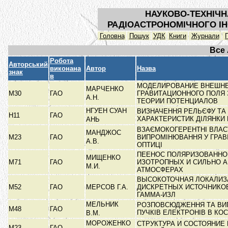
НАУКОВО-ТЕХНІЧН
РАДІОАСТРОНОМІЧНОГО ІН
Головна
Пошук
УДК
Книги
Журнали
Все
Робота
Авторський
виконана
Автор
Назва
знак
в
МОДЕЛИРОВАНИЕ ВНЕШН
МАРЧЕНКО
М30
ГАО
ГРАВИТАЦИОННОГО ПОЛЯ 
А.Н.
ТЕОРИИ ПОТЕНЦИАЛОВ
НГУЕН СУАН
ВИЗНАЧЕННЯ РЕЛЬЄФУ ТА
Н11
ГАО
ХАРАКТЕРИСТИК ДІЛЯНКИ
АНЬ
ВЗАЄМОКОГЕРЕНТНІ ВЛАС
МАНДЖОС
М23
ГАО
ВИПРОМІНЮВАННЯ У ГРАВІ
А.В.
ОПТИЦІ
ПЕЕНОС ПОЛЯРИЗОВАННО
МИЩЕНКО
М71
ГАО
ИЗОТРОПНЫХ И СИЛЬНО 
М.И.
АТМОСФЕРАХ
ВЫСОКОТОЧНАЯ ЛОКАЛИЗ
М52
ГАО
МЕРСОВ Г.А.
ДИСКРЕТНЫХ ИСТОЧНИКО
ГАММА-ИЗЛ
МЕЛЬНИК
РОЗПОВСЮДЖЕННЯ ТА ВИ
М48
ГАО
ПУЧКІВ ЕЛЕКТРОНІВ В КО
В.М.
МОРОЖЕНКО
СТРУКТУРА И СОСТОЯНИЕ
М23
ГАО