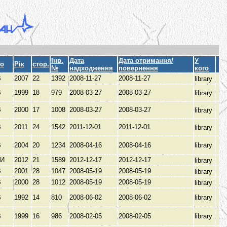
Інв.
Дата
Дата отримання/
У
то
Рік
стор.
№
надходження
повернення
кого
В
2007
22
1392
2008-11-27
2008-11-27
library
В
1999
18
979
2008-03-27
2008-03-27
library
В
2000
17
1008
2008-03-27
2008-03-27
library
В
2011
24
1542
2011-12-01
2011-12-01
library
В
2004
20
1234
2008-04-16
2008-04-16
library
МИ
2012
21
1589
2012-12-17
2012-12-17
library
В
2001
28
1047
2008-05-19
2008-05-19
library
В
2000
28
1012
2008-05-19
2008-05-19
library
В
1992
14
810
2008-06-02
2008-06-02
library
В
1999
16
986
2008-02-05
2008-02-05
library