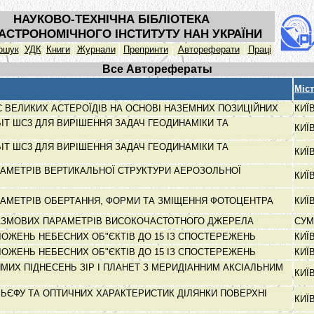
НАУКОВО-ТЕХНІЧНА БІБЛІОТЕКА
АСТРОНОМІЧНОГО ІНСТИТУТУ НАН УКРАЇНИ
ошук
УДК
Книги
Журнали
Препринти
Автореферати
Праці
Все Авторефераты
Міс
 ВЕЛИКИХ АСТЕРОЇДІВ НА ОСНОВІ НАЗЕМНИХ ПОЗИЦІЙНИХ
КИЇ
ІТ ШС3 ДЛЯ ВИРІШЕННЯ ЗАДАЧ ГЕОДИНАМІКИ ТА
КИЇ
ІТ ШС3 ДЛЯ ВИРІШЕННЯ ЗАДАЧ ГЕОДИНАМІКИ ТА
КИЇ
АМЕТРІВ ВЕРТИКАЛЬНОЇ СТРУКТУРИ АЕРОЗОЛЬНОЇ
КИЇ
АМЕТРІВ ОБЕРТАННЯ, ФОРМИ ТА ЗМІЩЕННЯ ФОТОЦЕНТРА
КИЇ
АЗМОВИХ ПАРАМЕТРІВ ВИСОКОЧАСТОТНОГО ДЖЕРЕЛА
СУ
ОЖЕНЬ НЕБЕСНИХ ОБ"ЄКТІВ ДО 15 ІЗ СПОСТЕРЕЖЕНЬ
КИЇ
ОЖЕНЬ НЕБЕСНИХ ОБ"ЄКТІВ ДО 15 ІЗ СПОСТЕРЕЖЕНЬ
КИЇ
МИХ ПІДНЕСЕНЬ ЗІР І ПЛАНЕТ З МЕРИДІАННИМ АКСІАЛЬНИМ
КИЇ
ЬЄФУ ТА ОПТИЧНИХ ХАРАКТЕРИСТИК ДІЛЯНКИ ПОВЕРХНІ
КИЇ