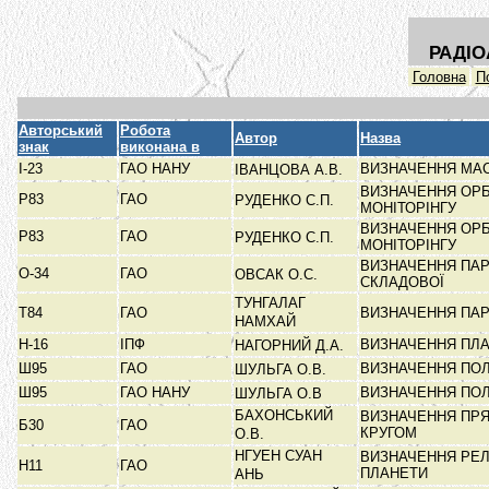
РАДІО
Головна
П
Авторський
Робота
Автор
Назва
знак
виконана в
І-23
ГАО НАНУ
ВИЗНАЧЕННЯ МАС
ІВАНЦОВА А.В.
ВИЗНАЧЕННЯ ОРБ
Р83
ГАО
РУДЕНКО С.П.
МОНІТОРІНГУ
ВИЗНАЧЕННЯ ОРБ
Р83
ГАО
РУДЕНКО С.П.
МОНІТОРІНГУ
ВИЗНАЧЕННЯ ПАР
О-34
ГАО
ОВСАК О.С.
СКЛАДОВОЇ
ТУНГАЛАГ
Т84
ГАО
ВИЗНАЧЕННЯ ПАР
НАМХАЙ
Н-16
ІПФ
ВИЗНАЧЕННЯ ПЛ
НАГОРНИЙ Д.А.
Ш95
ГАО
ВИЗНАЧЕННЯ ПОЛ
ШУЛЬГА О.В.
Ш95
ГАО НАНУ
ВИЗНАЧЕННЯ ПОЛ
ШУЛЬГА О.В
БАХОНСЬКИЙ
ВИЗНАЧЕННЯ ПРЯ
Б30
ГАО
КРУГОМ
О.В.
НГУЕН СУАН
ВИЗНАЧЕННЯ РЕЛ
Н11
ГАО
ПЛАНЕТИ
АНЬ