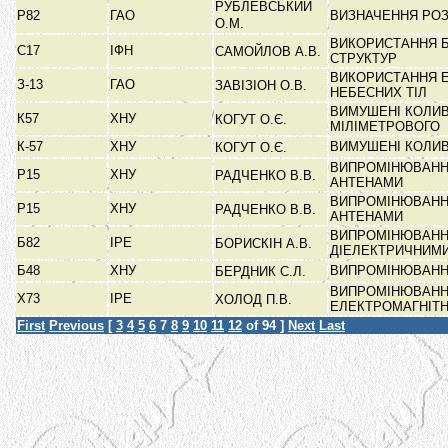
РУБЛЕВСЬКИЙ
Р82
ГАО
ВИЗНАЧЕННЯ РОЗ
О.М.
ВИКОРИСТАННЯ Б
С17
ІФН
САМОЙЛОВ А.В.
СТРУКТУР
ВИКОРИСТАННЯ Е
З-13
ГАО
ЗАВІЗІОН О.В.
НЕБЕСНИХ ТІЛ
ВИМУШЕНІ КОЛИВ
К57
ХНУ
КОГУТ О.Є.
МІЛІМЕТРОВОГО
К-57
ХНУ
ВИМУШЕНІ КОЛИВ
КОГУТ О.Є.
ВИПРОМІНЮВАНН
Р15
ХНУ
РАДЧЕНКО В.В.
АНТЕНАМИ
ВИПРОМІНЮВАНН
Р15
ХНУ
РАДЧЕНКО В.В.
АНТЕНАМИ
ВИПРОМІНЮВАНН
Б82
ІРЕ
БОРИСКІН А.В.
ДІЕЛЕКТРИЧНИМ
Б48
ХНУ
ВИПРОМІНЮВАНН
БЕРДНИК С.Л.
ВИПРОМІНЮВАНН
Х73
ІРЕ
ХОЛОД П.В.
ЕЛЕКТРОМАГНІТ
First
Previous
[
3
4
5
6
7
8
9
10
11
12
of 94 ]
Next
Last