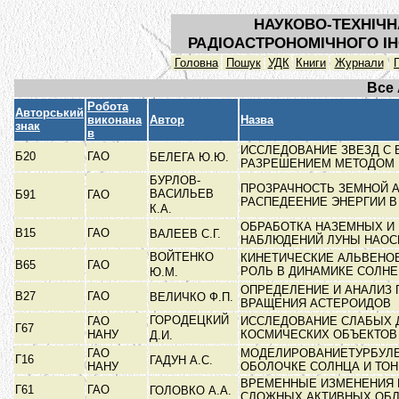
НАУКОВО-ТЕХНІЧН
РАДІОАСТРОНОМІЧНОГО ІН
Головна
Пошук
УДК
Книги
Журнали
Все
Робота
Авторський
виконана
Автор
Назва
знак
в
ИССЛЕДОВАНИЕ ЗВЕЗД С
Б20
ГАО
БЕЛЕГА Ю.Ю.
РАЗРЕШЕНИЕМ МЕТОДОМ
БУРЛОВ-
ПРОЗРАЧНОСТЬ ЗЕМНОЙ 
ВАСИЛЬЕВ
Б91
ГАО
РАСПЕДЕЕНИЕ ЭНЕРГИИ 
К.А.
ОБРАБОТКА НАЗЕМНЫХ И
В15
ГАО
ВАЛЕЕВ С.Г.
НАБЛЮДЕНИЙ ЛУНЫ НАО
ВОЙТЕНКО
КИНЕТИЧЕСКИЕ АЛЬВЕНОВ
В65
ГАО
РОЛЬ В ДИНАМИКЕ СОЛН
Ю.М.
ОПРЕДЕЛЕНИЕ И АНАЛИЗ
В27
ГАО
ВЕЛИЧКО Ф.П.
ВРАЩЕНИЯ АСТЕРОИДОВ
ГОРОДЕЦКИЙ
ГАО
ИССЛЕДОВАНИЕ СЛАБЫХ
Г67
НАНУ
КОСМИЧЕСКИХ ОБЪЕКТО
Д.И.
ГАО
МОДЕЛИРОВАНИЕТУРБУЛЕ
Г16
ГАДУН А.С.
НАНУ
ОБОЛОЧКЕ СОЛНЦА И ТОН
ВРЕМЕННЫЕ ИЗМЕНЕНИЯ 
Г61
ГАО
ГОЛОВКО А.А.
СЛОЖНЫХ АКТИВНЫХ ОБ