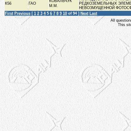
КОВАЛЬЧУК
К56
ГАО
РЕДКОЗЕМЕЛЬНЫХ ЭЛЕМЕ
М.М.
НЕВОЗМУЩЕННОЙ ФОТОС
First
Previous
[
1
2
3
4
5
6
7
8
9
10
of 94 ]
Next
Last
All question
This si