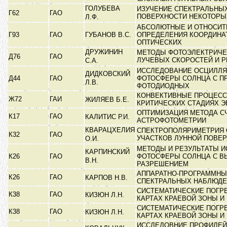
ГОЛУБЕВА
ИЗУЧЕНИЕ СПЕКТРАЛЬНЫ
Г62
ГАО
ПОВЕРХНОСТИ НЕКОТОР
Л.Ф.
АБСОЛЮТНЫЕ И ОТНОСИ
Г93
ГАО
ГУБАНОВ В.С.
ОПРЕДЕЛЕНИЯ КООРДИНА
ОПТИЧЕСКИХ
ДРУЖИНИН
МЕТОДЫ ФОТОЭЛЕКТРИЧЕ
Д76
ГАО
ЛУЧЕВЫХ СКОРОСТЕЙ И 
С.А.
ИССЛЕДОВАНИЕ ОСЦИЛЛЯ
ДИДКОВСКИЙ
Д44
ГАО
ФОТОСФЕРЫ СОЛНЦА С П
Л.В.
ФОТОДИОДНЫХ
КОНВЕКТИВНЫЕ ПРОЦЕСС
Ж72
ГАИ
ЖИЛЯЕВ Б.Е.
КРИТИЧЕСКИХ СТАДИЯХ 
ОПТИМИЗАЦИЯ МЕТОДА С
К17
ГАО
КАЛИТИС Р.И.
АСТРОФОТОМЕТРИИ
КВАРАЦХЕЛИЯ
СПЕКТРОПОЛЯРИМЕТРИЯ
К32
ГАО
УЧАСТКОВ ЛУННОЙ ПОВЕ
О.И.
МЕТОДЫ И РЕЗУЛЬТАТЫ 
КАРПИНСКИЙ
К26
ГАО
ФОТОСФЕРЫ СОЛНЦА С В
В.Н.
РАЗРЕШЕНИЕМ
АППАРАТНО-ПРОГРАММНЫ
К26
ГАО
КАРПОВ Н.В.
СПЕКТРАЛЬНЫХ НАБЛЮД
СИСТЕМАТИЧЕСКИЕ ПОГР
К38
ГАО
КИЗЮН Л.Н.
КАРТАХ КРАЕВОЙ ЗОНЫ И
СИСТЕМАТИЧЕСКИЕ ПОГР
К38
ГАО
КИЗЮН Л.Н.
КАРТАХ КРАЕВОЙ ЗОНЫ И
ИССЛЕДОВНИЕ ПРОФИЛЕЙ