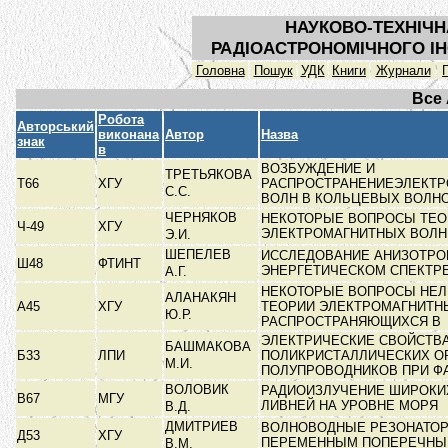
НАУКОВО-ТЕХНІЧН
РАДІОАСТРОНОМІЧНОГО ІН
Головна
Пошук
УДК
Книги
Журнали
Все
Робота
Авторський
виконана
Автор
Назва
знак
в
ВОЗБУЖДЕНИЕ И
ТРЕТЬЯКОВА
Т66
ХГУ
РАСПРОСТРАНЕНИЕЭЛЕКТ
С.С.
ВОЛН В КОЛЬЦЕВЫХ ВОЛН
ЧЕРНЯКОВ
НЕКОТОРЫЕ ВОПРОСЫ ТЕО
Ч-49
ХГУ
ЭЛЕКТРОМАГНИТНЫХ ВОЛ
Э.И.
ШЕПЕЛЕВ
ИССЛЕДОВАНИЕ АНИЗОТРО
Ш48
ФТИНТ
ЭНЕРГЕТИЧЕСКОМ СПЕКТР
А.Г.
НЕКОТОРЫЕ ВОПРОСЫ НЕ
АЛАНАКЯН
А45
ХГУ
ТЕОРИИ ЭЛЕКТРОМАГНИТН
Ю.Р.
РАСПРОСТРАНЯЮЩИХСЯ В
ЭЛЕКТРИЧЕСКИЕ СВОЙСТВ
БАШМАКОВА
Б33
ЛПИ
ПОЛИКРИСТАЛЛИЧЕСКИХ О
М.И.
ПОЛУПРОВОДНИКОВ ПРИ Ф
ВОЛОВИК
РАДИОИЗЛУЧЕНИЕ ШИРОКИ
В67
МГУ
ЛИВНЕЙ НА УРОВНЕ МОРЯ
В.Д.
ДМИТРИЕВ
ВОЛНОВОДНЫЕ РЕЗОНАТОР
Д53
ХГУ
ПЕРЕМЕННЫМ ПОПЕРЕЧНЫ
В.М.