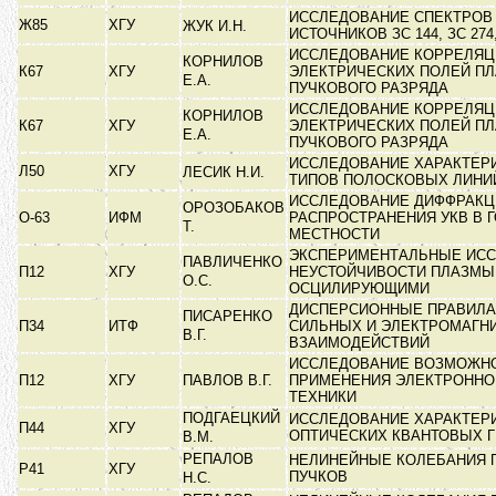
ИССЛЕДОВАНИЕ СПЕКТРОВ
Ж85
ХГУ
ЖУК И.Н.
ИСТОЧНИКОВ ЗС 144, ЗС 274
ИССЛЕДОВАНИЕ КОРРЕЛЯЦ
КОРНИЛОВ
К67
ХГУ
ЭЛЕКТРИЧЕСКИХ ПОЛЕЙ ПЛ
Е.А.
ПУЧКОВОГО РАЗРЯДА
ИССЛЕДОВАНИЕ КОРРЕЛЯЦ
КОРНИЛОВ
К67
ХГУ
ЭЛЕКТРИЧЕСКИХ ПОЛЕЙ ПЛ
Е.А.
ПУЧКОВОГО РАЗРЯДА
ИССЛЕДОВАНИЕ ХАРАКТЕР
Л50
ХГУ
ЛЕСИК Н.И.
ТИПОВ ПОЛОСКОВЫХ ЛИН
ИССЛЕДОВАНИЕ ДИФФРАКЦ
ОРОЗОБАКОВ
О-63
ИФМ
РАСПРОСТРАНЕНИЯ УКВ В 
Т.
МЕСТНОСТИ
ЭКСПЕРИМЕНТАЛЬНЫЕ ИС
ПАВЛИЧЕНКО
П12
ХГУ
НЕУСТОЙЧИВОСТИ ПЛАЗМЫ
О.С.
ОСЦИЛИРУЮЩИМИ
ДИСПЕРСИОННЫЕ ПРАВИЛА
ПИСАРЕНКО
П34
ИТФ
СИЛЬНЫХ И ЭЛЕКТРОМАГН
В.Г.
ВЗАИМОДЕЙСТВИЙ
ИССЛЕДОВАНИЕ ВОЗМОЖН
П12
ХГУ
ПАВЛОВ В.Г.
ПРИМЕНЕНИЯ ЭЛЕКТРОННО
ТЕХНИКИ
ПОДГАЕЦКИЙ
ИССЛЕДОВАНИЕ ХАРАКТЕР
П44
ХГУ
ОПТИЧЕСКИХ КВАНТОВЫХ 
В.М.
РЕПАЛОВ
НЕЛИНЕЙНЫЕ КОЛЕБАНИЯ 
Р41
ХГУ
ПУЧКОВ
Н.С.