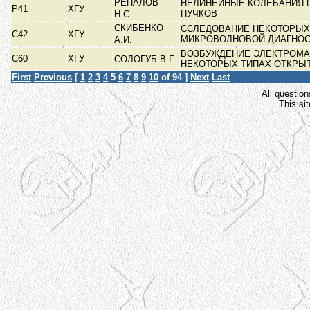
РЕПАЛОВ
НЕЛИНЕЙНЫЕ КОЛЕБАНИЯ 
Р41
ХГУ
ПУЧКОВ
Н.С.
СКИБЕНКО
ССЛЕДОВАНИЕ НЕКОТОРЫХ
С42
ХГУ
МИКРОВОЛНОВОЙ ДИАГНО
А.И.
ВОЗБУЖДЕНИЕ ЭЛЕКТРОМА
С60
ХГУ
СОЛОГУБ В.Г.
НЕКОТОРЫХ ТИПАХ ОТКРЫ
First
Previous
[
1
2
3
4
5
6
7
8
9
10
of 94 ]
Next
Last
All question
This si