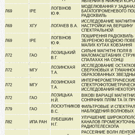
ЯВЛЕНИЯ В НИЖНЕЙ КОР
МОДЕЛЮВАННЯ У ЗАДАЧА
ЛОГВІНОВ
Л69
ІРЕ
БАГАТОПРОМЕНЕВОГО ПО
Ю.Ф.
РАДІОХВИЛЬ
ИССЛЕДОВАНИЕ МАГНИТН
Л69
ХГУ
ЛОГАЧЕВ В.А.
НАСТРОЙКИ НА ВЕРШИНУ
СПЕКТРАЛЬНОЙ
ПОШИРЕННЯ РАДІОХВИЛЬ
ЛОГВІНОВ
Л69
ІРЕ
ЗБУРЕНОЮ ВОДНОЮ ПОВ
Ю.Ф.
МАЛИХ КУТАХ КОВЗАННЯ
СИЛЬНІ МАГНІТНІ ПОЛЯ В
ЛОЗИЦЬКИЙ
Л72
ГАО
МАЛОМАСШТАБНИХ СТРУК
В.Г.
СПАЛАХАХ НА СОНЦІ
ИССЛЕДОВАНИЕ ОСТАТКО
ЛОЗИНСКАЯ
Л72
МГУ
СВЕРХНОВЫХ И ТУМАННО
Т.А.
ОБРАЗОВАННЫХ ЗВЕЗДН
ИНТЕРФЕРОМЕТРИЧЕСКИЕ
ЛОЗИНСКАЯ
Л72
МГУ
СПЕКТРОФОТОМЕТРИЧЕС
Т.А.
ИССЛЕДОВАНИЯ НЕКОТО
ЛОЗИЦЬКА
ВІКОВІ ВАРІАЦІЇ МАГНІТН
Л72
ГАО
СОНЯЧНИХ ПЛЯМ ТА ЇХ П
Н.Й.
ЛОСКУТНИКОВ
ФИЛЬТРОВЫЕ И СПЕКТРА
Л79
ГАО
НАБЛЮДЕНИЯ ВОЛНОВЫХ
В.С.
УЛУЧШЕНИЕ ШИРОКОПОЛ
ЛУБЕШКИН
Л82
ИПА РАН
КАНАЛОВ ПРОМЕЖУТОЧНЫ
Н.Г.
РАДИОТЕЛЕСКОПА
РАССЕЯНИЕ ВОЛН ЛЕНТОЙ