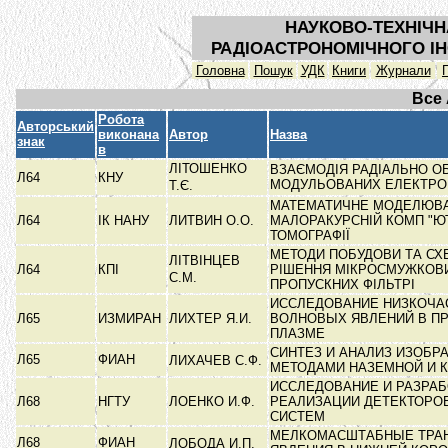
НАУКОВО-ТЕХНІЧН
РАДІОАСТРОНОМІЧНОГО ІН
Головна
Пошук
УДК
Книги
Журнали
Все
Робота
Авторський
виконана
Автор
Назва
знак
в
ЛІТОШЕНКО
ВЗАЄМОДІЯ РАДІАЛЬНО 
Л64
КНУ
МОДУЛЬОВАНИХ ЕЛЕКТРО
Т.Є.
МАТЕМАТИЧНЕ МОДЕЛЮВА
Л64
ІК НАНУ
ЛИТВИН О.О.
МАЛОРАКУРСНІЙ КОМП "Ю
ТОМОГРАФІЇ
МЕТОДИ ПОБУДОВИ ТА СХ
ЛІТВІНЦЕВ
Л64
КПІ
РІШЕННЯ МІКРОСМУЖКОВИ
С.М.
ПРОПУСКНИХ ФІЛЬТРІ
ИССЛЕДОВАНИЕ НИЗКОЧА
Л65
ИЗМИРАН
ЛИХТЕР Я.И.
ВОЛНОВЫХ ЯВЛЕНИЙ В П
ПЛАЗМЕ
СИНТЕЗ И АНАЛИЗ ИЗОБР
Л65
ФИАН
ЛИХАЧЕВ С.Ф.
МЕТОДАМИ НАЗЕМНОЙ И 
ИССЛЕДОВАНИЕ И РАЗРА
Л68
НГТУ
ЛОЕНКО И.Ф.
РЕАЛИЗАЦИИ ДЕТЕКТОРО
СИСТЕМ
МЕЛКОМАСШТАБНЫЕ ТРА
Л68
ФИАН
ЛОБОДА И.П.