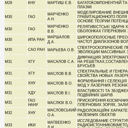
М29
КНУ
МАРТИШ Є.В.
БАГАТОКОМПОНЕНТНІЙ ТА
ПЛАЗМІ
МОДЕЛИРОВАНИЕ ВНЕШН
МАРЧЕНКО
М30
ГАО
ГРАВИТАЦИОННОГО ПОЛЯ
А.Н.
ОСНОВЕ ТЕОРИИ ПОТЕН
МАРЧЕНКО
РЕЛЯТИВІСТСЬКІ УДАРНІ Х
М30
ГАО
ОБОЛОНКАХ ГІПЕРНОВИХ 
В.В.
МАРШАЛОВ
ШИРОКОПОЛОСНЫЕ ПРЕО
М30
ИПА РАН
ЧАСТОТ ДИАПАЗОНОВ ВО
Д.А.
СПЕКТРОСКОПИЧЕСКИЕ П
М30
САО РАН
МАРЬЕВА О.В.
ЭВОЛЮЦИИ МАССИВНЫХ 
ДИФРАКЦИЯ ЭЛЕКТРОМАГ
М31
ХГУ
МАСАЛОВ С.А.
НА РЕШЕТКАХ,СОСТАВЛЕ
БРУСЬЕВ
СПЕКТРАЛЬНЫЕ И ГЕНЕР
М31
ХГУ
МАСЛОВ В.В.
СВОЙСТВА НОВЫХ ЛАЗЕР
ФОРМУВАННЯ І СЕЛЕКЦІЯ
М31
ХНУ
МАСЛОВ В.О.
МОД У ЛАЗЕРНИХ РЕЗОН
ВЛАСТИВОСТІ ТА ЗБУДЖЕ
М31
ХДУ
МАСЛОВ В.І.
ПОДВІЙНИХ ШАРІВ
ГАО
ПРИСКОРЕННЯ КОСМІЧНИХ
М31
МАСЛЮХ В.О.
НАНУ
ГІПЕРНОВИХ ЗОРЯХ, ЗАЛ
МАСЛОВСЬКИЙ
РАДІОЛОКАЦІЙНІ ХАРАКТ
М32
ХНУ
НАЗЕМНИХ ОБЄКТІВ
О.А.
ИССЛЕДОВАНИЕ СТРУКТУ
МАТВЕЕНКО
М33
ИКИ
РАДИОИСТОЧНИКОВ(МЕТО
Л.И.