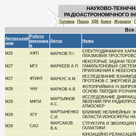
НАУКОВО-ТЕХНІЧН
РАДІОАСТРОНОМІЧНОГО ІН
Головна
Пошук
УДК
Книги
Журнали
Все
Робота
Авторський
виконана
Автор
Назва
знак
в
ЄЛЕКТРОДИНАМІЧНІ ХАРА
М25
ХФТІ
МАРКОВ П.І.
ПЛАЗМОВИХ ПРОСТОРОВО
НЕКОТОРЫЕ ЗАДАЧИ ТЕО
М27
МГУ
МАРКЕЕВ А.П.
ГАМИЛЬТОНОВЫХ СИСТЕМ
ПРИЛОЖЕНИЯ К НЕБЕСНО
ИССЛЕДОВАНИЕ ВЗАИМО
М27
ФТИНТ
МАРКУС А.М.
ПРОТОНОВ С ЭНЕРГИЕЙ Д
ФОТОПРИЙМАЧІ ІЧ ВИПРО
М28
ЧНУ
МАРКОВ А.В.
ОСНОВІ ТВЕРДИХ РОЗЧИН
ИССЛЕДОВАНИЕ ДИФРАК
МАРТЬЯНОВ
М29
МФТИ
ЯВЛЕНИЙ ПРИ РАДИОПРО
А.С.
АТМОСФЕР
МАРТЫНЕНКО
ВЛИЯНИЕ НЕЛИНЕЙНЫХ ЭФ
М29
ХГУ
ОБЛАСТИ ИОНОСФЕРЫ Н
С.И.
МАРСАКОВ
СТРУКТУРА И ЭВОЛЮЦИЯ
М29
САО
ГАЛАКТИКИ
В.А.
ЮНІЗАЦІЙНО-РЕЛАКСАЦІЙ