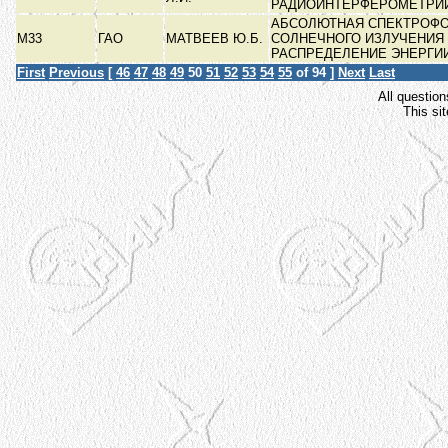
РАДИОИНТЕРФЕРОМЕТРИ
АБСОЛЮТНАЯ СПЕКТРОФ
М33
ГАО
МАТВЕЕВ Ю.Б.
СОЛНЕЧНОГО ИЗЛУЧЕНИЯ
РАСПРЕДЕЛЕНИЕ ЭНЕРГИ
First
Previous
[
46
47
48
49
50
51
52
53
54
55
of 94 ]
Next
Last
All question
This si