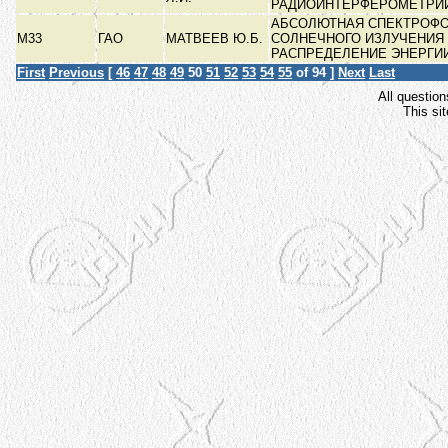
РАДИОИНТЕРФЕРОМЕТРИ
АБСОЛЮТНАЯ СПЕКТРОФ
М33
ГАО
МАТВЕЕВ Ю.Б.
СОЛНЕЧНОГО ИЗЛУЧЕНИЯ
РАСПРЕДЕЛЕНИЕ ЭНЕРГИ
First
Previous
[
46
47
48
49
50
51
52
53
54
55
of 94 ]
Next
Last
All question
This si