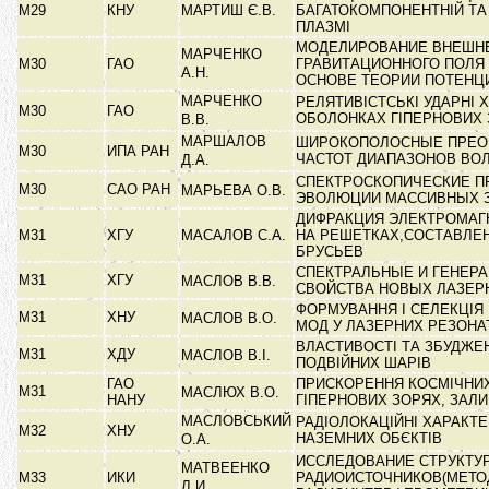
М29
КНУ
МАРТИШ Є.В.
БАГАТОКОМПОНЕНТНІЙ ТА
ПЛАЗМІ
МОДЕЛИРОВАНИЕ ВНЕШН
МАРЧЕНКО
М30
ГАО
ГРАВИТАЦИОННОГО ПОЛЯ
А.Н.
ОСНОВЕ ТЕОРИИ ПОТЕН
МАРЧЕНКО
РЕЛЯТИВІСТСЬКІ УДАРНІ Х
М30
ГАО
ОБОЛОНКАХ ГІПЕРНОВИХ 
В.В.
МАРШАЛОВ
ШИРОКОПОЛОСНЫЕ ПРЕО
М30
ИПА РАН
ЧАСТОТ ДИАПАЗОНОВ ВО
Д.А.
СПЕКТРОСКОПИЧЕСКИЕ П
М30
САО РАН
МАРЬЕВА О.В.
ЭВОЛЮЦИИ МАССИВНЫХ 
ДИФРАКЦИЯ ЭЛЕКТРОМАГ
М31
ХГУ
МАСАЛОВ С.А.
НА РЕШЕТКАХ,СОСТАВЛЕ
БРУСЬЕВ
СПЕКТРАЛЬНЫЕ И ГЕНЕР
М31
ХГУ
МАСЛОВ В.В.
СВОЙСТВА НОВЫХ ЛАЗЕР
ФОРМУВАННЯ І СЕЛЕКЦІЯ
М31
ХНУ
МАСЛОВ В.О.
МОД У ЛАЗЕРНИХ РЕЗОН
ВЛАСТИВОСТІ ТА ЗБУДЖЕ
М31
ХДУ
МАСЛОВ В.І.
ПОДВІЙНИХ ШАРІВ
ГАО
ПРИСКОРЕННЯ КОСМІЧНИХ
М31
МАСЛЮХ В.О.
НАНУ
ГІПЕРНОВИХ ЗОРЯХ, ЗАЛ
МАСЛОВСЬКИЙ
РАДІОЛОКАЦІЙНІ ХАРАКТ
М32
ХНУ
НАЗЕМНИХ ОБЄКТІВ
О.А.
ИССЛЕДОВАНИЕ СТРУКТУ
МАТВЕЕНКО
М33
ИКИ
РАДИОИСТОЧНИКОВ(МЕТО
Л.И.