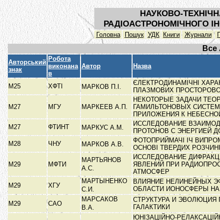
НАУКОВО-ТЕХНІЧН
РАДІОАСТРОНОМІЧНОГО ІН
Головна
Пошук
УДК
Книги
Журнали
Все
Робота
Авторський
виконана
Автор
Назва
знак
в
ЄЛЕКТРОДИНАМІЧНІ ХАРА
М25
ХФТІ
МАРКОВ П.І.
ПЛАЗМОВИХ ПРОСТОРОВО
НЕКОТОРЫЕ ЗАДАЧИ ТЕО
М27
МГУ
МАРКЕЕВ А.П.
ГАМИЛЬТОНОВЫХ СИСТЕМ
ПРИЛОЖЕНИЯ К НЕБЕСНО
ИССЛЕДОВАНИЕ ВЗАИМО
М27
ФТИНТ
МАРКУС А.М.
ПРОТОНОВ С ЭНЕРГИЕЙ Д
ФОТОПРИЙМАЧІ ІЧ ВИПРО
М28
ЧНУ
МАРКОВ А.В.
ОСНОВІ ТВЕРДИХ РОЗЧИН
ИССЛЕДОВАНИЕ ДИФРАК
МАРТЬЯНОВ
М29
МФТИ
ЯВЛЕНИЙ ПРИ РАДИОПРО
А.С.
АТМОСФЕР
МАРТЫНЕНКО
ВЛИЯНИЕ НЕЛИНЕЙНЫХ ЭФ
М29
ХГУ
ОБЛАСТИ ИОНОСФЕРЫ Н
С.И.
МАРСАКОВ
СТРУКТУРА И ЭВОЛЮЦИЯ
М29
САО
ГАЛАКТИКИ
В.А.
ЮНІЗАЦІЙНО-РЕЛАКСАЦІЙ