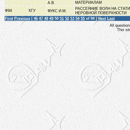
МАТЕРИАЛАМ
А.В.
РАССЕЯНИЕ ВОЛН НА СТАТ
Ф94
ХГУ
ФУКС И.М.
НЕРОВНОЙ ПОВЕРХНОСТИ
First
Previous
[
46
47
48
49
50
51
52
53
54
55
of 94 ]
Next
Last
All question
This si