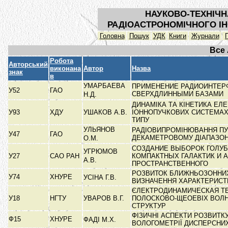
НАУКОВО-ТЕХНІЧН
РАДІОАСТРОНОМІЧНОГО ІН
Головна
Пошук
УДК
Книги
Журнали
Все
Робота
Авторський
виконана
Автор
Назва
знак
в
УМАРБАЕВА
ПРИМЕНЕНИЕ РАДИОИНТЕР
У52
ГАО
СВЕРХДЛИННЫМИ БАЗАМИ
Н.Д.
ДИНАМІКА ТА КІНЕТИКА ЕЛЕ
У93
ХДУ
УШАКОВ А.В.
ІОННОПУЧКОВИХ СИСТЕМАХ
ТИПУ
УЛЬЯНОВ
РАДІОВИПРОМІНЮВАННЯ ПУ
У47
ГАО
ДЕКАМЕТРОВОМУ ДІАПАЗОН
О.М.
СОЗДАНИЕ ВЫБОРОК ГОЛУ
УГРЮМОВ
У27
САО РАН
КОМПАКТНЫХ ГАЛАКТИК И 
А.В.
ПРОСТРАНСТВЕННОГО
РОЗВИТОК БЛИЖНЬОЗОННИ
У74
ХНУРЕ
УСІНА Г.В.
ВИЗНАЧЕННЯ ХАРАКТЕРИС
ЄЛЕКТРОДИНАМИЧЕСКАЯ Т
У18
НГТУ
УВАРОВ В.Г.
ПОЛОСКОВО-ЩЕОЕВІХ ВОЛ
СТРУКТУР
ФІЗИЧНІ АСПЕКТИ РОЗВИТК
Ф15
ХНУРЕ
ФАДІ М.Х.
ВОЛОГОМЕТРІЇ ДИСПЕРСН