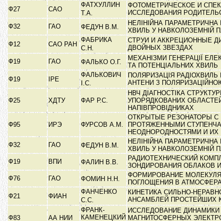
ФАТХУЛЛИН
ФОТОМЕТРИЧЕСКОЕ И СПЕ
Ф27
САО
ИССЛЕДОВАНИЯ РОДИТЕЛЬ
Т.А.
НЕЛІНІЙНА ПАРАМЕТРИЧНА
Ф32
ГАО
ФЕДУН В.М.
ХВИЛЬ У НАВКОЛОЗЕМНІЙ 
ФАБРИКА
СТРУИ И АККРЕЦИОННЫЕ Д
Ф12
САО РАН
ДВОЙНЫХ ЗВЕЗДАХ
С.Н.
МЕХАНІЗМИ ГЕНЕРАЦІЇ ЕЛЕ
Ф19
ГАО
ФАЛЬКО О.Г.
ТА ПОТЕНЦІАЛЬНИХ ХВИЛЬ
ФАЛЬКОВИЧ
ПОЛЯРИЗАЦІЯ РАДІОХВИЛЬ 
Ф19
ІРЕ
АНТЕНИ З ПОЛЯРИЗАЦІЙН
І.С.
НВЧ ДІАГНОСТІКА СТРУКТУ
Ф25
ХДТУ
ФАР Р.С.
УПОРЯДКОВАНИХ ОБЛАСТЕ
НАПІВПРОВІДНИКАХ
ОТКРЫТЫЕ РЕЗОНАТОРЫ С
Ф95
ИРЭ
ФУРСОВ А.М.
ПРОТЯЖЕННЫМИ СТУПЕНЧ
НЕОДНОРОДНОСТЯМИ И ИХ
НЕЛІНІЙНА ПАРАМЕТРИЧНА
Ф32
ГАО
ФЕДУН В.М.
ХВИЛЬ У НАВКОЛОЗЕМНІЙ 
РАДИОТЕХНИЧЕСКИЙ КОМП
Ф19
ВПИ
ФАЛИН В.В.
ЗОНДИРОВАНИЯ ОБЛАКОВ 
ФОРМИРОВАНИЕ МОЛЕКУЛ
Ф76
ГАО
ФОМИН Н.Н.
ПОГЛОЩЕНИЯ В АТМОСФЕР
ФАНЧЕНКО
КИНЕТИКА СИЛЬНО-НЕРАВ
Ф21
ФИАН
АНСАМБЛЕЙ ПРОСТЕЙШИХ 
С.С.
ФРАНК-
ИССЛЕДОВАНИЕ ДИНАМИКИ
КАМЕНЕЦКИЙ
Ф83
АА НИИ
МАГНИТОСФЕРНЫХ ЭЛЕКТР