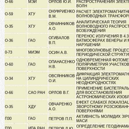
О-66
МЭИ
ОРЛОВ Ю.И.
РАСПРОСТРАНЕНИЯ ЭЛЕК
ВОЛН
ОНУФРИЕНКО
РАСЧЕТ ЭЛЕКТРОМАГНИТН
О-59
ХГУ
ВОЛНОВОДНЫХ ТРАНСФОР
В.М.
АНАЛИТИЧЕСКАЯ ТЕОРИЯ
ОВЧИННИКОВ
О-35
ХГУ
ВОЛНОВОДНОГО РАСПРОСТ
А.О.
ВОЗБУЖДЕНИЯ
ПЕРЕНОС ИЗЛУЧЕНИЯ В 4.
ОГИВАЛОВ
О-36
ГАО
ВАТМОСФЕРАХ ВЕНЕРЫ И 
В.П.
НАРУШЕНИИ
МНОГОВОЛНОВЫЕ ПРОЦЕСС
0-73
МИЭМ
ОСИН А.В.
ПЕРИОДИЧЕСКОЙ СТРУКТ
ОДНОВРЕМЕННАЯ ФОТОМЕ
ОПАНАСЕНКО
О-60
ГАО
ПОЛЯРИМЕТРИЯ УЧАСТКОВ
Н.В.
ПОВЕРХНОСТИ
ДИФРАКЦИЯ ЭЛЕКТРОМАГ
ОВСЯННИКОВ
О-34
ХГУ
НА ЦИЛИНДРИЧЕСКИХ
О.И.
НЕОДНОРОДНОСТЯХ
ПРИМЕНЕНИЕ БИСПЕТРАЛЬ
О-66
САО РАН
ОРЛОВ В.Г.
ДЛЯ ВОССТАНОВЛЕНИЯ
АСТРОНОМИЧЕСКИХ ИЗОБ
ЕФЕКТ СЛАБКОЇ ЛОКАЛІЗАЦ
ОВЧАРЕНКО
О-35
ХДУ
ЗВОРОТНОМУ РОЗСІЮВАНН
А.О.
ПОВЕРХНЯМИ
АКТИВНІСТЬ МОЛМДИХ ЗІР
П30
ГАО
ПЕТРОВ П.П.
МАСИ
ОПРЕДЕЛЕНИЕ ГЕОДИНАМ
П30
ИПА РАН
ПЕТРОВ Л.Ю.