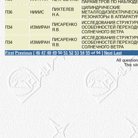
ПАРАМЕТРОВ ПО НАБЛЮД
ЦИЛИНДРИЧЕСКИЕ
ПИХТЕЛЕВ
П36
НИИИС
МЕТАЛЛОДИЭЛЕКТРИЧЕСК
Н.А.
РЕЗОНАТОРЫ В АППАРАТУ
ИССЛЕДОВАНИЯ СТРУКТУ
ПИСАРЕНКО
П34
ИЗМИРАН
ОСОБЕННОСТЕЙ ПЕРЕХОД
Я.В.
СОЛНЕЧНОГО ВЕТРА
ИССЛЕДОВАНИЯ СТРУКТУ
ПИСАРЕНКО
П34
ИЗМИРАН
ОСОБЕННОСТЕЙ ПЕРЕХОД
Я.В.
СОЛНЕЧНОГО ВЕТРА
First
Previous
[
46
47
48
49
50
51
52
53
54
55
of 94 ]
Next
Last
All question
This si