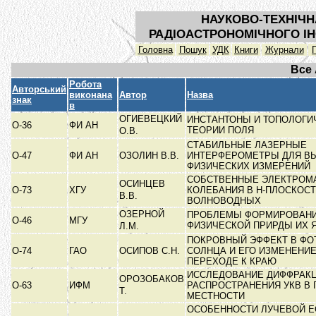
НАУКОВО-ТЕХНІЧН
РАДІОАСТРОНОМІЧНОГО ІН
Головна
Пошук
УДК
Книги
Журнали
Все
Робота
Авторський
виконана
Автор
Назва
знак
в
ОГИЕВЕЦКИЙ
ИНСТАНТОНЫ И ТОПОЛОГИ
О-36
ФИ АН
ТЕОРИИ ПОЛЯ
О.В.
СТАБИЛЬНЫЕ ЛАЗЕРНЫЕ
О-47
ФИ АН
ОЗОЛИН В.В.
ИНТЕРФЕРОМЕТРЫ ДЛЯ В
ФИЗИЧЕСКИХ ИЗМЕРЕНИЙ
СОБСТВЕННЫЕ ЭЛЕКТРОМ
ОСИНЦЕВ
О-73
ХГУ
КОЛЕБАНИЯ В Н-ПЛОСКОС
В.В.
ВОЛНОВОДНЫХ
ОЗЕРНОЙ
ПРОБЛЕМЫ ФОРМИРОВАНИЯ
О-46
МГУ
ФИЗИЧЕСКОЙ ПРИРДЫ ИХ 
Л.М.
ПОКРОВНЫЙ ЭФФЕКТ В ФО
О-74
ГАО
ОСИПОВ С.Н.
СОЛНЦА И ЕГО ИЗМЕНЕНИЕ
ПЕРЕХОДЕ К КРАЮ
ИССЛЕДОВАНИЕ ДИФФРАК
ОРОЗОБАКОВ
О-63
ИФМ
РАСПРОСТРАНЕНИЯ УКВ В 
Т.
МЕСТНОСТИ
ОСОБЕННОСТИ ЛУЧЕВОЙ 