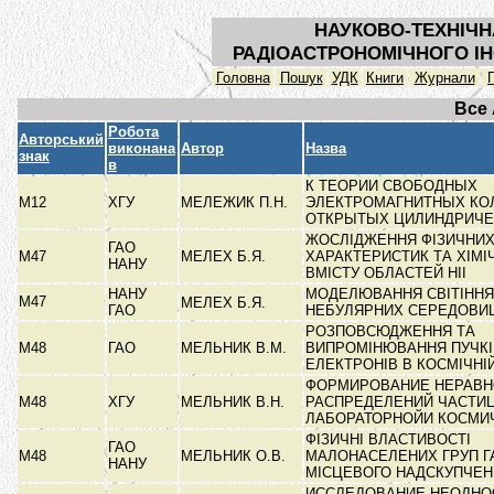
НАУКОВО-ТЕХНІЧН
РАДІОАСТРОНОМІЧНОГО ІН
Головна
Пошук
УДК
Книги
Журнали
Все
Робота
Авторський
виконана
Автор
Назва
знак
в
К ТЕОРИИ СВОБОДНЫХ
М12
ХГУ
МЕЛЕЖИК П.Н.
ЭЛЕКТРОМАГНИТНЫХ КО
ОТКРЫТЫХ ЦИЛИНДРИЧ
ЖОСЛІДЖЕННЯ ФІЗИЧНИ
ГАО
М47
МЕЛЕХ Б.Я.
ХАРАКТЕРИСТИК ТА ХІМІ
НАНУ
ВМІСТУ ОБЛАСТЕЙ НІІ
НАНУ
МОДЕЛЮВАННЯ СВІТІННЯ
М47
МЕЛЕХ Б.Я.
ГАО
НЕБУЛЯРНИХ СЕРЕДОВ
РОЗПОВСЮДЖЕННЯ ТА
М48
ГАО
МЕЛЬНИК В.М.
ВИПРОМІНЮВАННЯ ПУЧКІ
ЕЛЕКТРОНІВ В КОСМІЧНІ
ФОРМИРОВАНИЕ НЕРАВ
М48
ХГУ
МЕЛЬНИК В.Н.
РАСПРЕДЕЛЕНИЙ ЧАСТИЦ
ЛАБОРАТОРНОЙИ КОСМИ
ФІЗИЧНІ ВЛАСТИВОСТІ
ГАО
М48
МЕЛЬНИК О.В.
МАЛОНАСЕЛЕНИХ ГРУП Г
НАНУ
МІСЦЕВОГО НАДСКУПЧЕ
ИССЛЕДОВАНИЕ НЕОДН