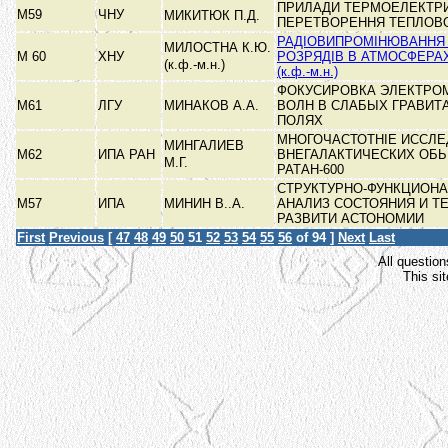
ПРИЛАДИ ТЕРМОЕЛЕКТР
М59
ЧНУ
МИКИТЮК П.Д.
ПЕРЕТВОРЕННЯ ТЕПЛОВО
РАДІОВИПРОМІНЮВАННЯ
МИЛОСТНА К.Ю.
М 60
ХНУ
РОЗРЯДІВ В АТМОСФЕРА
(к.ф.-м.н.)
(к.ф.-м.н.)
ФОКУСИРОВКА ЭЛЕКТРО
М61
ЛГУ
МИНАКОВ А.А.
ВОЛН В СЛАБЫХ ГРАВИ
ПОЛЯХ
МНОГОЧАСТОТНІЕ ИССЛ
МИНГАЛИЕВ
М62
ИПА РАН
ВНЕГАЛАКТИЧЕСКИХ ОБЬ
М.Г.
РАТАН-600
СТРУКТУРНО-ФУНКЦИОН
М57
ИПА
МИНИН В..А.
АНАЛИЗ СОСТОЯНИЯ И Т
РАЗВИТИ АСТОНОМИИ
First
Previous
[
47
48
49
50
51
52
53
54
55
56
of 94 ]
Next
Last
All question
This si