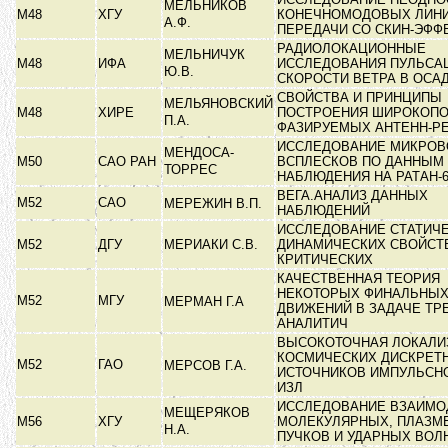
МЕЛЬНИКОВ
М48
ХГУ
КОНЕЧНОМОДОВЫХ ЛИН
А.Ф.
ПЕРЕДАЧИ СО СКИН-ЭФ
РАДИОЛОКАЦИОННЫЕ
МЕЛЬНИЧУК
М48
ИФА
ИССЛЕДОВАНИЯ ПУЛЬСА
Ю.В.
СКОРОСТИ ВЕТРА В ОСА
СВОЙСТВА И ПРИНЦИПЫ
МЕЛЬЯНОВСКИЙ
М48
ХИРЕ
ПОСТРОЕНИЯ ШИРОКОП
П.А.
ФАЗИРУЕМЫХ АНТЕНН-Р
ИССЛЕДОВАНИЕ МИКРО
МЕНДОСА-
М50
САО РАН
ВСПЛЕСКОВ ПО ДАННЫМ
ТОРРЕС
НАБЛЮДЕНИЯ НА РАТАН-
ВЕГА.АНАЛИЗ ДАННЫХ
М52
САО
МЕРЕЖИН В.П.
НАБЛЮДЕНИЙ
ИССЛЕДОВАНИЕ СТАТИЧЕ
М52
ДГУ
МЕРИАКИ С.В.
ДИНАМИЧЕСКИХ СВОЙСТ
КРИТИЧЕСКИХ
КАЧЕСТВЕННАЯ ТЕОРИЯ
НЕКОТОРЫХ ФИНАЛЬНЫ
М52
МГУ
МЕРМАН Г.А
ДВИЖЕНИЙ В ЗАДАЧЕ ТРЕ
АНАЛИТИЧ
ВЫСОКОТОЧНАЯ ЛОКАЛИ
КОСМИЧЕСКИХ ДИСКРЕТ
М52
ГАО
МЕРСОВ Г.А.
ИСТОЧНИКОВ ИМПУЛЬСНО
ИЗЛ
ИССЛЕДОВАНИЕ ВЗАИМО
МЕЩЕРЯКОВ
М56
ХГУ
МОЛЕКУЛЯРНЫХ, ПЛАЗМ
Н.А.
ПУЧКОВ И УДАРНЫХ ВОЛ