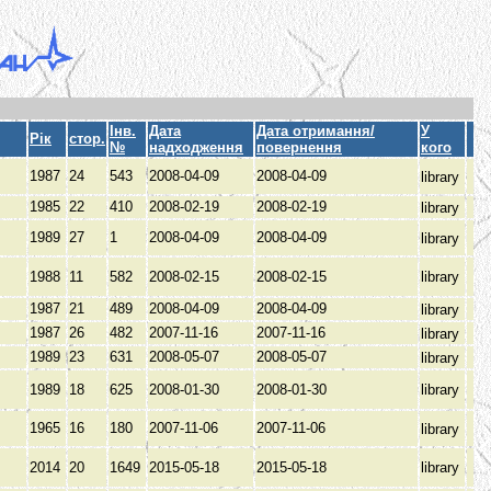
Інв.
Дата
Дата отримання/
У
Рік
стор.
№
надходження
повернення
кого
1987
24
543
2008-04-09
2008-04-09
library
1985
22
410
2008-02-19
2008-02-19
library
1989
27
1
2008-04-09
2008-04-09
library
1988
11
582
2008-02-15
2008-02-15
library
1987
21
489
2008-04-09
2008-04-09
library
1987
26
482
2007-11-16
2007-11-16
library
1989
23
631
2008-05-07
2008-05-07
library
1989
18
625
2008-01-30
2008-01-30
library
1965
16
180
2007-11-06
2007-11-06
library
2014
20
1649
2015-05-18
2015-05-18
library