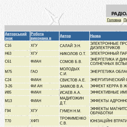
РАДІО
Головна
П
Авторський
Робота
Автор
Назва
знак
виконана в
ЭЛЕКТРОННЫЕ ПР
С16
ХГУ
САЛАЙ Э.Н.
ДИЭЛЕКТРИКОВ
Н63
ХГУ
ЭЛЕКТРОННЫЙ ПА
НИКОЛОВ О.Т.
ЭНЕРГЕТИКА И ДИ
С61
ФИАН
СОМОВ Б.В.
СОЛНЕЧНЫХ ВСП
МОЛОДЫХ
М75
ГАО
ЭНЕРГЕТИКА ОБЛА
С.И.
С24
ФИАН
ЭНЕРГИТИЧЕСКИЙ 
СВИСТОВ А.Е.
З-26
ФИ АН
ЭФФЕКТ КЕРРА В 
ЗАМКОВ В.А.
И85
ФИАН
ЭФФЕКТИВНЫЕ ИМ
ИСАЕВ А.А.
МАДИГОЖИН
М13
ФИАН
ЭФФЕКТЫ АДРОНН
Д.Т.
ЭФФЕКТЫ МАГНИТ
Г94
ХГУ
ГУМЕН Н.М.
ОБРАБОТКИ
ТРОФИМЕНКО
Т70
ХФТІ
ЮНІЗАЦІЙНІ ВТРАТ
С.В.