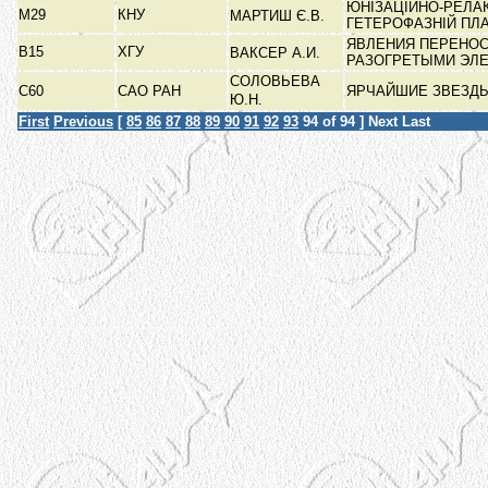
ЮНІЗАЦІЙНО-РЕЛА
М29
КНУ
МАРТИШ Є.В.
ГЕТЕРОФАЗНІЙ ПЛ
ЯВЛЕНИЯ ПЕРЕНОС
В15
ХГУ
ВАКСЕР А.И.
РАЗОГРЕТЫМИ ЭЛ
СОЛОВЬЕВА
С60
САО РАН
ЯРЧАЙШИЕ ЗВЕЗДЫ
Ю.Н.
First
Previous
[
85
86
87
88
89
90
91
92
93
94
of 94 ]
Next
Last