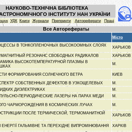
НАУКОВО-ТЕХНІЧНА БІБЛІОТЕКА
АСТРОНОМІЧНОГО ІНСТИТУТУ НАН УКРАЇНИ
ошук
УДК
Книги
Журнали
Препринти
Автореферати
Праці
Все Авторефераты
Місто
ОЦЕССЫ В ТОНКОПЛЕНОЧНЫХ ВЫСОКООМНЫХ СЛОЯХ
ХАРЬКОВ
РМАГНИТНЫЙ РЕЗОНАНС СВОБОДНЫХ РАДИКАЛОВ
ХАРЬКОВ
НАМИКА ВЫСОКОТЕМПЕРАТУРНОЙ ПЛАЗМЫ В
М.
ЫШКАХ
СТИ ФОРМИРОВАНИЯ СОЛНЕЧНОГО ВЕТРА
КИЕВ
СПЕКТР СОБСТВЕННЫХ ДЕФЕКТОВ В УЗКОЩЕЛЕВЫХ
М.
ЖИДКИХ ДИЭЛЕКТРИКАХ
М.
ПУЛЬСНО-ПЕРИОДИЧЕСКИЕ ЛАЗЕРЫ НА ПАРАХ МЕДИ
М.
ОГО ЧАРМОРОЖДЕНИЯ В КОСМИЧЕСКИХ ЛУЧАХ
М.
ОСТРИКЦИИ ПОСЛЕ ТЕРМИЧЕСКОЙ, ТЕРМОМАНИТНОЙ
ХАРЬКОВ
И ЕНЕРГІЇ ГАЛЬМІВНЕ ТА ПЕРЕХІДНЕ ВИПРОМІНЮВАННЯ
ХАРКІВ